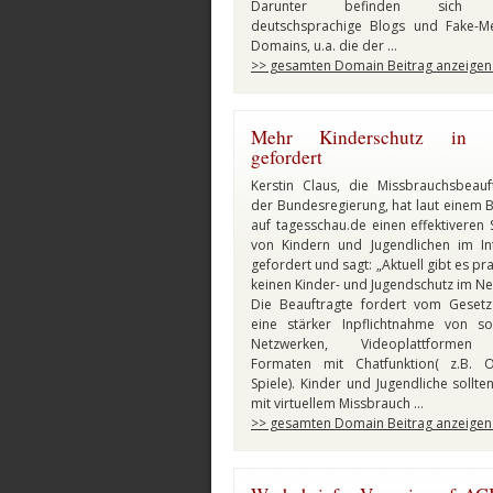
Darunter befinden sich 
deutschsprachige Blogs und Fake-M
Domains, u.a. die der …
>> gesamten Domain Beitrag anzeigen
Mehr Kinderschutz in 
gefordert
Kerstin Claus, die Missbrauchsbeauf
der Bundesregierung, hat laut einem B
auf tagesschau.de einen effektiveren 
von Kindern und Jugendlichen im In
gefordert und sagt: „Aktuell gibt es pr
keinen Kinder- und Jugendschutz im Net
Die Beauftragte fordert vom Geset
eine stärker Inpflichtnahme von so
Netzwerken, Videoplattforme
Formaten mit Chatfunktion( z.B. O
Spiele). Kinder und Jugendliche sollten
mit virtuellem Missbrauch …
>> gesamten Domain Beitrag anzeigen