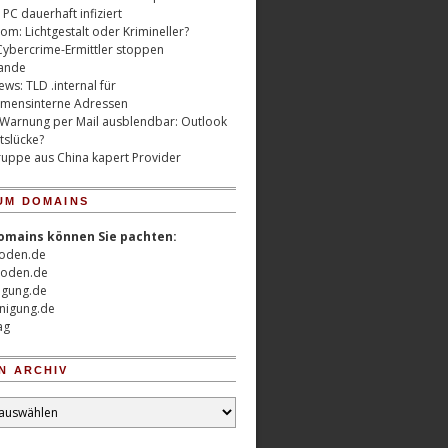
 PC dauerhaft infiziert
m: Lichtgestalt oder Krimineller?
Cybercrime-Ermittler stoppen
ande
ws: TLD .internal für
mensinterne Adressen
 Warnung per Mail ausblendbar: Outlook
tslücke?
uppe aus China kapert Provider
UM DOMAINS
omains können Sie pachten:
oden.de
oden.de
nigung.de
nigung.de
ag
N ARCHIV