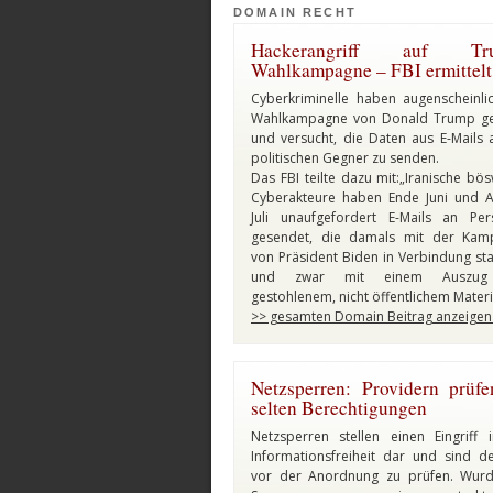
DOMAIN RECHT
Hackerangriff auf Tr
Wahlkampagne – FBI ermittelt
Cyberkriminelle haben augenscheinli
Wahlkampagne von Donald Trump ge
und versucht, die Daten aus E-Mails 
politischen Gegner zu senden.
Das FBI teilte dazu mit:„Iranische bösw
Cyberakteure haben Ende Juni und 
Juli unaufgefordert E-Mails an Pe
gesendet, die damals mit der Kam
von Präsident Biden in Verbindung st
und zwar mit einem Auszug
gestohlenem, nicht öffentlichem Materi
>> gesamten Domain Beitrag anzeigen
Netzsperren: Providern prüf
selten Berechtigungen
Netzsperren stellen einen Eingriff 
Informationsfreiheit dar und sind d
vor der Anordnung zu prüfen. Wurd