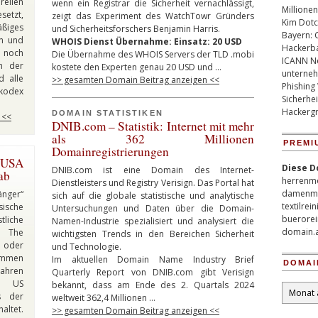
ellen
wenn ein Registrar die Sicherheit vernachlässigt,
Millionen
etzt,
zeigt das Experiment des WatchTowr Gründers
Kim Dotco
ßiges
und Sicherheitsforschers Benjamin Harris.
Bayern: 
en und
WHOIS Dienst Übernahme: Einsatz: 20 USD
Hackerb
 noch
Die Übernahme des WHOIS Servers der TLD .mobi
ICANN Ne
on der
kostete den Experten genau 20 USD und …
unterneh
d alle
>> gesamten Domain Beitrag anzeigen <<
Phishing
skodex
Sicherhei
Hackergr
DOMAIN STATISTIKEN
 <<
DNIB.com – Statistik: Internet mit mehr
als 362 Millionen
PREMI
Domainregistrierungen
 USA
Diese D
DNIB.com ist eine Domain des Internet-
ab
herrenm
Dienstleisters und Registry Verisign. Das Portal hat
damenm
nger“
sich auf die globale statistische und analytische
textilrei
ische
Untersuchungen und Daten über die Domain-
buerorei
liche
Namen-Industrie spezialisiert und analysiert die
domain.
n The
wichtigsten Trends in den Bereichen Sicherheit
z oder
und Technologie.
ommen
Im aktuellen Domain Name Industry Brief
DOMAI
Jahren
Quarterly Report von DNIB.com gibt Verisign
as US
bekannt, dass am Ende des 2. Quartals 2024
Domain
s der
weltweit 362,4 Millionen …
Archiv
ltet.
>> gesamten Domain Beitrag anzeigen <<