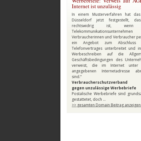
Werbebriefe: Verweis auf A
Internet ist unzulässig
In einem Musterverfahren hat da
Düsseldorf jetzt festgestellt, da
rechtswidrig ist, wenn
Telekommunikationsunterne
Verbraucherinnen und Verbraucher pe
ein Angebot zum Abschluss 
Telefonvertrages unterbreitet und 
Werbeschreiben auf die Allgem
Geschäftsbedingungen des Unterne
verweist, die im Internet unter 
angegebenen Internetadresse abr
sind.“
Verbraucherschutzverband k
gegen unzulässige Werbebriefe
Postalische Werbebriefe sind grundsä
gestattetet, doch …
>> gesamten Domain Beitrag anzeigen