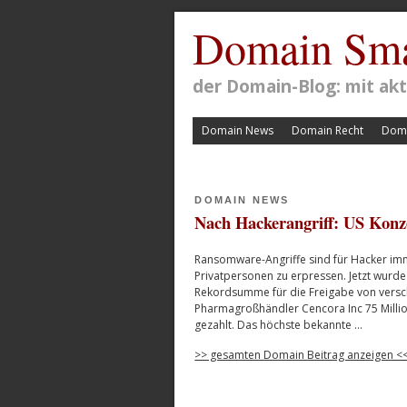
Domain Sma
der Domain-Blog: mit a
Domain News
Domain Recht
Doma
DOMAIN NEWS
Nach Hackerangriff: US Kon
Ransomware-Angriffe sind für Hacker im
Privatpersonen zu erpressen. Jetzt wurde
Rekordsumme für die Freigabe von versch
Pharmagroßhändler Cencora Inc 75 Million
gezahlt. Das höchste bekannte …
>> gesamten Domain Beitrag anzeigen <