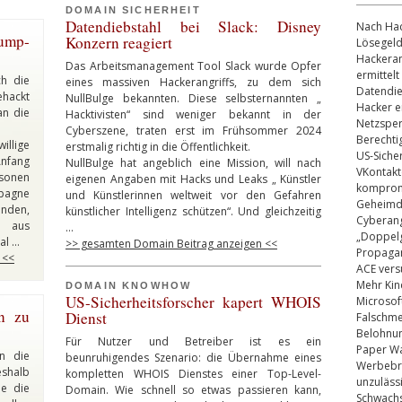
DOMAIN SICHERHEIT
Datendiebstahl bei Slack: Disney
Nach Hac
ump-
Konzern reagiert
Lösegel
Hackeran
Das Arbeitsmanagement Tool Slack wurde Opfer
ermittelt
ch die
eines massiven Hackerangriffs, zu dem sich
Datendie
hackt
NullBulge bekannten. Diese selbsternannten „
Hacker e
an die
Hacktivisten“ sind weniger bekannt in der
Netzsper
Cyberszene, traten erst im Frühsommer 2024
Berechti
illige
erstmalig richtig in die Öffentlichkeit.
US-Siche
Anfang
NullBulge hat angeblich eine Mission, will nach
VKontakt
rsonen
eigenen Angaben mit Hacks und Leaks „ Künstler
kompromi
pagne
und Künstlerinnen weltweit vor den Gefahren
Geheimdi
anden,
künstlicher Intelligenz schützen“. Und gleichzeitig
Cyberang
 aus
…
„Doppelg
al …
>> gesamten Domain Beitrag anzeigen <<
Propaga
 <<
ACE vers
Mehr Kin
DOMAIN KNOWHOW
US-Sicherheitsforscher kapert WHOIS
Microsof
en zu
Dienst
Falschm
Belohnung
Für Nutzer und Betreiber ist es ein
Paper Wa
in die
beunruhigendes Szenario: die Übernahme eines
Werbebrie
eshalb
kompletten WHOIS Dienstes einer Top-Level-
unzuläss
e die
Domain. Wie schnell so etwas passieren kann,
Schwachs