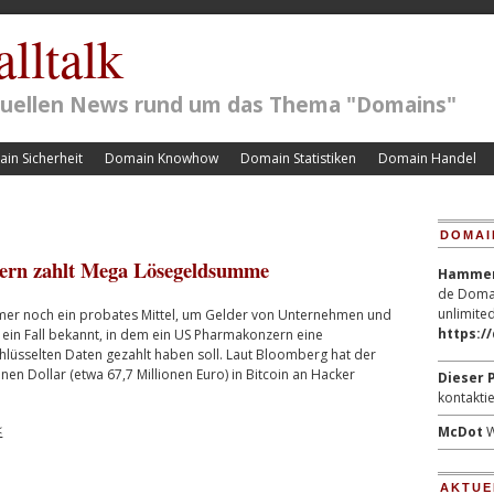
lltalk
ktuellen News rund um das Thema "Domains"
in Sicherheit
Domain Knowhow
Domain Statistiken
Domain Handel
DOMAI
zern zahlt Mega Lösegeldsumme
Hammerp
de Domai
unlimited
mer noch ein probates Mittel, um Gelder von Unternehmen und
https:/
 ein Fall bekannt, in dem ein US Pharmakonzern eine
lüsselten Daten gezahlt haben soll. Laut Bloomberg hat der
en Dollar (etwa 67,7 Millionen Euro) in Bitcoin an Hacker
Dieser P
kontaktie
<
McDot
W
AKTUE