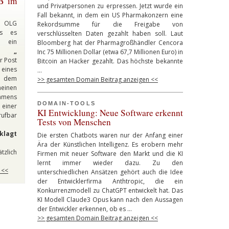
GB im
und Privatpersonen zu erpressen. Jetzt wurde ein
Fall bekannt, in dem ein US Pharmakonzern eine
s OLG
Rekordsumme für die Freigabe von
ss es
verschlüsselten Daten gezahlt haben soll. Laut
 ein
Bloomberg hat der Pharmagroßhändler Cencora
hmen
„
Inc 75 Millionen Dollar (etwa 67,7 Millionen Euro) in
r Post
Bitcoin an Hacker gezahlt. Das höchste bekannte
eines
…
in dem
>> gesamten Domain Beitrag anzeigen <<
einen
hmens
DOMAIN-TOOLS
einer
KI Entwicklung: Neue Software erkennt
ufbar
Tests von Menschen
lagt
Die ersten Chatbots waren nur der Anfang einer
Ära der Künstlichen Intelligenz. Es erobern mehr
tzlich
Firmen mit neuer Software den Markt und die KI
lernt immer wieder dazu. Zu den
 <<
unterschiedlichen Ansätzen gehört auch die Idee
der Entwicklerfirma Anthtropic, die ein
Konkurrenzmodell zu ChatGPT entwickelt hat. Das
KI Modell Claude3 Opus kann nach den Aussagen
der Entwickler erkennen, ob es …
>> gesamten Domain Beitrag anzeigen <<