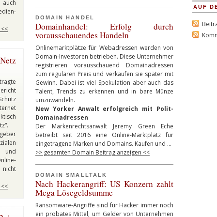
auch
AUF D
edien-
DOMAIN HANDEL
Beitr
Domainhandel: Erfolg durch
 <<
vorausschauendes Handeln
Komm
Onlinemarktplätze für Webadressen werden von
Domain-Investoren betrieben. Diese Unternehmer
Netz
registrieren vorausschauend Domainadressen
zum regulären Preis und verkaufen sie später mit
tragte
Gewinn. Dabei ist viel Spekulation aber auch das
ericht
Talent, Trends zu erkennen und in bare Münze
Schutz
umzuwandeln.
ternet
New Yorker Anwalt erfolgreich mit Polit-
aktisch
Domainadressen
z“.
Der Markenrechtsanwalt Jeremy Green Eche
zgeber
betreibt seit 2016 eine Online-Marktplatz für
zialen
eingetragene Marken und Domains. Kaufen und …
n und
>> gesamten Domain Beitrag anzeigen <<
nline-
 nicht
DOMAIN SMALLTALK
Nach Hackerangriff: US Konzern zahlt
 <<
Mega Lösegeldsumme
Ransomware-Angriffe sind für Hacker immer noch
ein probates Mittel, um Gelder von Unternehmen