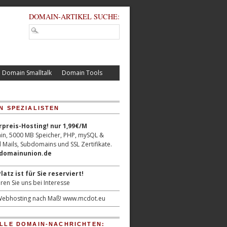
DOMAIN-ARTIKEL SUCHE:
Domain Smalltalk
Domain Tools
N SPEZIALISTEN
reis-Hosting! nur 1,99€/M
n, 5000 MB Speicher, PHP, mySQL &
 Mails, Subdomains und SSL Zertifikate.
/domainunion.de
latz ist für Sie reserviert!
ren Sie uns bei Interesse
ebhosting nach Maß!
www.mcdot.eu
LLE DOMAIN-NACHRICHTEN: