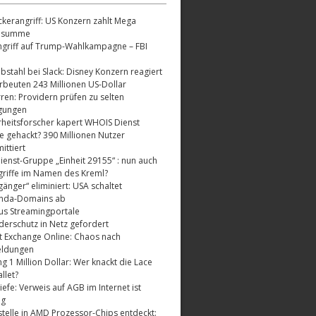
kerangriff: US Konzern zahlt Mega
dsumme
griff auf Trump-Wahlkampagne – FBI
bstahl bei Slack: Disney Konzern reagiert
rbeuten 243 Millionen US-Dollar
ren: Providern prüfen zu selten
gungen
rheitsforscher kapert WHOIS Dienst
e gehackt? 390 Millionen Nutzer
ttiert
enst-Gruppe „Einheit 29155“ : nun auch
riffe im Namen des Kreml?
änger“ eliminiert: USA schaltet
nda-Domains ab
us Streamingportale
derschutz in Netz gefordert
t Exchange Online: Chaos nach
eldungen
 1 Million Dollar: Wer knackt die Lace
llet?
fe: Verweis auf AGB im Internet ist
ig
telle in AMD Prozessor-Chips entdeckt: