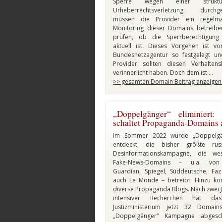
Sperre wegen einer struktur
Urheberrechtsverletzung durchges
müssen die Provider ein regelmä
Monitoring dieser Domains betreib
prüfen, ob die Sperrberechtigung
aktuell ist. Dieses Vorgehen ist v
Bundesnetzagentur so festgelegt un
Provider sollten diesen Verhalten
verinnerlicht haben. Doch dem ist …
>> gesamten Domain Beitrag anzeigen
„Doppelgänger“ eliminiert:
schaltet Propaganda-Domains 
Im Sommer 2022 wurde „Doppelgä
entdeckt, die bisher größte russ
Desinformationskampagne, die west
Fake-News-Domains – u.a. vo
Guardian, Spiegel, Süddeutsche, Fa
auch Le Monde – betreibt. Hinzu k
diverse Propaganda Blogs. Nach zwei 
intensiver Recherchen hat d
Justizministerium jetzt 32 Domain
„Doppelgänger“ Kampagne abgescha