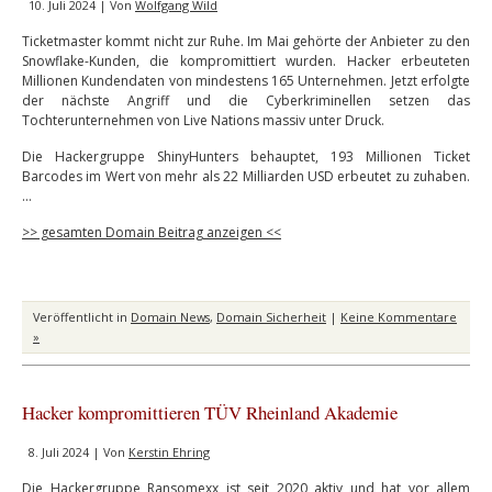
10. Juli 2024 | Von
Wolfgang Wild
Ticketmaster kommt nicht zur Ruhe. Im Mai gehörte der Anbieter zu den
Snowflake-Kunden, die kompromittiert wurden. Hacker erbeuteten
Millionen Kundendaten von mindestens 165 Unternehmen. Jetzt erfolgte
der nächste Angriff und die Cyberkriminellen setzen das
Tochterunternehmen von Live Nations massiv unter Druck.
Die Hackergruppe ShinyHunters behauptet, 193 Millionen Ticket
Barcodes im Wert von mehr als 22 Milliarden USD erbeutet zu zuhaben.
…
>> gesamten Domain Beitrag anzeigen <<
Veröffentlicht in
Domain News
,
Domain Sicherheit
|
Keine Kommentare
»
Hacker kompromittieren TÜV Rheinland Akademie
8. Juli 2024 | Von
Kerstin Ehring
Die Hackergruppe Ransomexx ist seit 2020 aktiv und hat vor allem