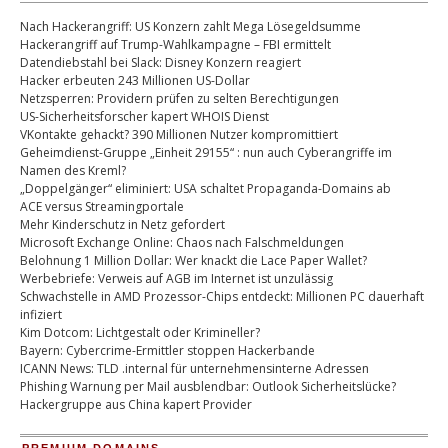
Nach Hackerangriff: US Konzern zahlt Mega Lösegeldsumme
Hackerangriff auf Trump-Wahlkampagne – FBI ermittelt
Datendiebstahl bei Slack: Disney Konzern reagiert
Hacker erbeuten 243 Millionen US-Dollar
Netzsperren: Providern prüfen zu selten Berechtigungen
US-Sicherheitsforscher kapert WHOIS Dienst
VKontakte gehackt? 390 Millionen Nutzer kompromittiert
Geheimdienst-Gruppe „Einheit 29155“ : nun auch Cyberangriffe im
Namen des Kreml?
„Doppelgänger“ eliminiert: USA schaltet Propaganda-Domains ab
ACE versus Streamingportale
Mehr Kinderschutz in Netz gefordert
Microsoft Exchange Online: Chaos nach Falschmeldungen
Belohnung 1 Million Dollar: Wer knackt die Lace Paper Wallet?
Werbebriefe: Verweis auf AGB im Internet ist unzulässig
Schwachstelle in AMD Prozessor-Chips entdeckt: Millionen PC dauerhaft
infiziert
Kim Dotcom: Lichtgestalt oder Krimineller?
Bayern: Cybercrime-Ermittler stoppen Hackerbande
ICANN News: TLD .internal für unternehmensinterne Adressen
Phishing Warnung per Mail ausblendbar: Outlook Sicherheitslücke?
Hackergruppe aus China kapert Provider