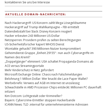
kontaktieren Sie uns bei Interesse
AKTUELLE DOMAIN-NACHRICHTEN:
Nach Hackerangriff: US Konzern zahlt Mega Lösegeldsumme
Hackerangriff auf Trump-Wahlkampagne – FBI ermittelt
Datendiebstahl bei Slack: Disney Konzern reagiert
Hacker erbeuten 243 Millionen US-Dollar
Netzsperren: Providern prüfen zu selten Berechtigungen
US-Sicherheitsforscher kapert WHOIS Dienst
VKontakte gehackt? 390 Millionen Nutzer kompromittiert
Geheimdienst-Gruppe „Einheit 29155“ : nun auch Cyberangriffe im
Namen des Kreml?
„Doppelgänger“ eliminiert: USA schaltet Propaganda-Domains ab
ACE versus Streamingportale
Mehr Kinderschutz in Netz gefordert
Microsoft Exchange Online: Chaos nach Falschmeldungen
Belohnung 1 Million Dollar: Wer knackt die Lace Paper Wallet?
Werbebriefe: Verweis auf AGB im Internet ist unzulässig
Schwachstelle in AMD Prozessor-Chips entdeckt: Millionen PC dauerhaft
infiziert
Kim Dotcom: Lichtgestalt oder Krimineller?
Bayern: Cybercrime-Ermittler stoppen Hackerbande
ICANN News: TLD .internal für unternehmensinterne Adressen