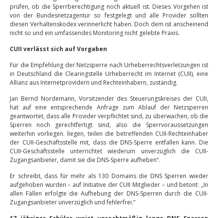
prüfen, ob die Sperrberechtigung noch aktuell ist. Dieses Vorgehen ist
von der Bundesnetzagentur so festgelegt und alle Provider sollten
diesen Verhaltenskodex verinnerlicht haben. Doch dem ist anscheinend
nicht so und ein umfassendes Monitoring nicht gelebte Praxis.
CUII verlässt sich auf Vorgaben
Für die Empfehlung der Netzsperre nach Urheberrechtsverletzungen ist
in Deutschland die Clearingstelle Urheberrecht im Internet (CUII), eine
Allianz aus Internetprovidern und Rechteinhabern, zuständig.
Jan Bernd Nordemann, Vorsitzender des Steuerungskreises der CUII,
hat auf eine entsprechende Anfrage zum Ablauf der Netzsperren
geantwortet, dass alle Provider verpflichtet sind, zu überwachen, ob die
Sperren noch gerechtfertigt sind, also die Sperrvoraussetzungen
weiterhin vorliegen. liegen, teilen die betreffenden CUII-Rechteinhaber
der CUII-Geschäftsstelle mit, dass die DNS-Sperre entfallen kann. Die
CUII-Geschäftsstelle unterrichtet wiederum unverzüglich die CUII-
Zugangsanbieter, damit sie die DNS-Sperre aufheben“.
Er schreibt, dass für mehr als 130 Domains die DNS Sperren wieder
aufgehoben wurden – auf Initiative der CUII Mitglieder – und betont: „In
allen Fällen erfolgte die Aufhebung der DNS-Sperren durch die CUII-
Zugangsanbieter unverzüglich und fehlerfrei.“