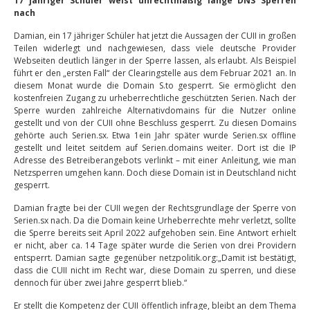
17 jähriger Schüler weist unrechtmäßig lange DNS Sperren
nach
Damian, ein 17 jähriger Schüler hat jetzt die Aussagen der CUII in großen
Teilen widerlegt und nachgewiesen, dass viele deutsche Provider
Webseiten deutlich länger in der Sperre lassen, als erlaubt. Als Beispiel
führt er den „ersten Fall“ der Clearingstelle aus dem Februar 2021 an. In
diesem Monat wurde die Domain S.to gesperrt. Sie ermöglicht den
kostenfreien Zugang zu urheberrechtliche geschützten Serien. Nach der
Sperre wurden zahlreiche Alternativdomains für die Nutzer online
gestellt und von der CUII ohne Beschluss gesperrt. Zu diesen Domains
gehörte auch Serien.sx. Etwa 1ein Jahr später wurde Serien.sx offline
gestellt und leitet seitdem auf Serien.domains weiter. Dort ist die IP
Adresse des Betreiberangebots verlinkt – mit einer Anleitung, wie man
Netzsperren umgehen kann. Doch diese Domain ist in Deutschland nicht
gesperrt.
Damian fragte bei der CUII wegen der Rechtsgrundlage der Sperre von
Serien.sx nach. Da die Domain keine Urheberrechte mehr verletzt, sollte
die Sperre bereits seit April 2022 aufgehoben sein. Eine Antwort erhielt
er nicht, aber ca. 14 Tage später wurde die Serien von drei Providern
entsperrt. Damian sagte gegenüber netzpolitik.org:„Damit ist bestätigt,
dass die CUII nicht im Recht war, diese Domain zu sperren, und diese
dennoch für über zwei Jahre gesperrt blieb.“
Er stellt die Kompetenz der CUII öffentlich infrage, bleibt an dem Thema