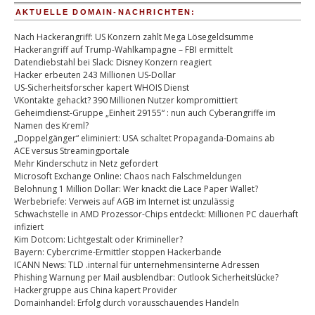
AKTUELLE DOMAIN-NACHRICHTEN:
Nach Hackerangriff: US Konzern zahlt Mega Lösegeldsumme
Hackerangriff auf Trump-Wahlkampagne – FBI ermittelt
Datendiebstahl bei Slack: Disney Konzern reagiert
Hacker erbeuten 243 Millionen US-Dollar
US-Sicherheitsforscher kapert WHOIS Dienst
VKontakte gehackt? 390 Millionen Nutzer kompromittiert
Geheimdienst-Gruppe „Einheit 29155“ : nun auch Cyberangriffe im
Namen des Kreml?
„Doppelgänger“ eliminiert: USA schaltet Propaganda-Domains ab
ACE versus Streamingportale
Mehr Kinderschutz in Netz gefordert
Microsoft Exchange Online: Chaos nach Falschmeldungen
Belohnung 1 Million Dollar: Wer knackt die Lace Paper Wallet?
Werbebriefe: Verweis auf AGB im Internet ist unzulässig
Schwachstelle in AMD Prozessor-Chips entdeckt: Millionen PC dauerhaft
infiziert
Kim Dotcom: Lichtgestalt oder Krimineller?
Bayern: Cybercrime-Ermittler stoppen Hackerbande
ICANN News: TLD .internal für unternehmensinterne Adressen
Phishing Warnung per Mail ausblendbar: Outlook Sicherheitslücke?
Hackergruppe aus China kapert Provider
Domainhandel: Erfolg durch vorausschauendes Handeln