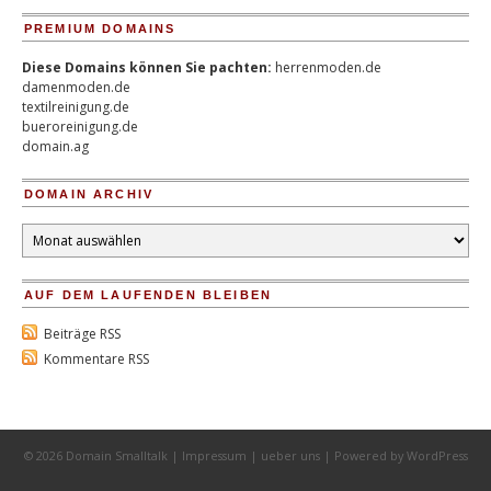
PREMIUM DOMAINS
Diese Domains können Sie pachten:
herrenmoden.de
damenmoden.de
textilreinigung.de
bueroreinigung.de
domain.ag
DOMAIN ARCHIV
Domain
Archiv
AUF DEM LAUFENDEN BLEIBEN
Beiträge RSS
Kommentare RSS
© 2026 Domain Smalltalk |
Impressum
|
ueber uns
| Powered by
WordPress