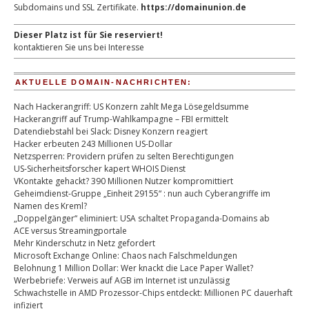
Subdomains und SSL Zertifikate.
https://domainunion.de
Dieser Platz ist für Sie reserviert!
kontaktieren Sie uns bei Interesse
AKTUELLE DOMAIN-NACHRICHTEN:
Nach Hackerangriff: US Konzern zahlt Mega Lösegeldsumme
Hackerangriff auf Trump-Wahlkampagne – FBI ermittelt
Datendiebstahl bei Slack: Disney Konzern reagiert
Hacker erbeuten 243 Millionen US-Dollar
Netzsperren: Providern prüfen zu selten Berechtigungen
US-Sicherheitsforscher kapert WHOIS Dienst
VKontakte gehackt? 390 Millionen Nutzer kompromittiert
Geheimdienst-Gruppe „Einheit 29155“ : nun auch Cyberangriffe im
Namen des Kreml?
„Doppelgänger“ eliminiert: USA schaltet Propaganda-Domains ab
ACE versus Streamingportale
Mehr Kinderschutz in Netz gefordert
Microsoft Exchange Online: Chaos nach Falschmeldungen
Belohnung 1 Million Dollar: Wer knackt die Lace Paper Wallet?
Werbebriefe: Verweis auf AGB im Internet ist unzulässig
Schwachstelle in AMD Prozessor-Chips entdeckt: Millionen PC dauerhaft
infiziert