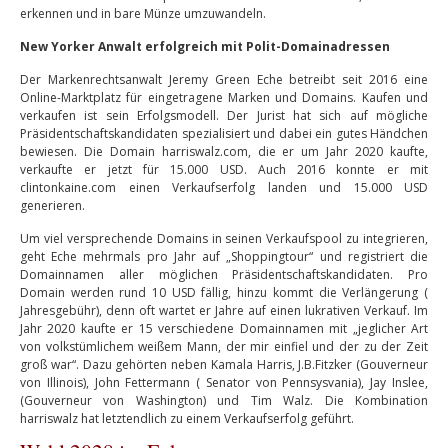
erkennen und in bare Münze umzuwandeln.
New Yorker Anwalt erfolgreich mit Polit-Domainadressen
Der Markenrechtsanwalt Jeremy Green Eche betreibt seit 2016 eine
Online-Marktplatz für eingetragene Marken und Domains. Kaufen und
verkaufen ist sein Erfolgsmodell. Der Jurist hat sich auf mögliche
Präsidentschaftskandidaten spezialisiert und dabei ein gutes Händchen
bewiesen. Die Domain harriswalz.com, die er um Jahr 2020 kaufte,
verkaufte er jetzt für 15.000 USD. Auch 2016 konnte er mit
clintonkaine.com einen Verkaufserfolg landen und 15.000 USD
generieren.
Um viel versprechende Domains in seinen Verkaufspool zu integrieren,
geht Eche mehrmals pro Jahr auf „Shoppingtour“ und registriert die
Domainnamen aller möglichen Präsidentschaftskandidaten. Pro
Domain werden rund 10 USD fällig, hinzu kommt die Verlängerung (
Jahresgebühr), denn oft wartet er Jahre auf einen lukrativen Verkauf. Im
Jahr 2020 kaufte er 15 verschiedene Domainnamen mit „jeglicher Art
von volkstümlichem weißem Mann, der mir einfiel und der zu der Zeit
groß war“. Dazu gehörten neben Kamala Harris, J.B.Fitzker (Gouverneur
von Illinois), John Fettermann ( Senator von Pennsysvania), Jay Inslee,
(Gouverneur von Washington) und Tim Walz. Die Kombination
harriswalz hat letztendlich zu einem Verkaufserfolg geführt.