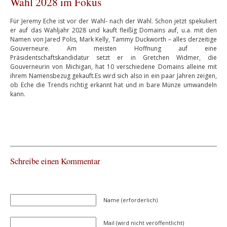
Wahl 2028 im Fokus
Für Jeremy Eche ist vor der Wahl- nach der Wahl. Schon jetzt spekuliert
er auf das Wahljahr 2028 und kauft fleißig Domains auf, u.a. mit den
Namen von Jared Polis, Mark Kelly, Tammy Duckworth – alles derzeitige
Gouverneure. Am meisten Hoffnung auf eine
Präsidentschaftskandidatur setzt er in Gretchen Widmer, die
Gouverneurin von Michigan, hat 10 verschiedene Domains alleine mit
ihrem Namensbezug gekauft.Es wird sich also in ein paar Jahren zeigen,
ob Eche die Trends richtig erkannt hat und in bare Münze umwandeln
kann.
Schreibe einen Kommentar
Name (erforderlich)
Mail (wird nicht veröffentlicht)