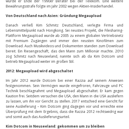
wurde er Ende der 1990er Berater bei der Telekom. Eine weitere
Bewährungsstrafe folgte im Jahr 2002 wegen Aktien-Insiderhandel.
Von Deutschland nach Asien: Gründung Megaupload
Danach verließ Kim Schmitz Deutschland, verlegte Firma und
Lebensmittelpunkt nach Hongkong. Sei neustes Projekt, die Filesharing-
Plattform Megaupload wurde ab 2005 zu einem globalen Vertriebsnetz
mit Premium Zugängen und immer den neusten Kinofilmen zum
Download. Auch Musikvideos und Dokumenten standen zum Download
bereit. Ein Riesengeschäft, das den Mann zum Millionär machte. 2010
zog Schmitz nach Neuseeland, nannte sich ab da Kim Dotcom und
betrieb Megaupload weiter im großen Stil.
2012: Megaupload wird abgeschaltet
Im Jahr 2012 wurde Dotcom bei einer Razzia auf seinem Anwesen
festgenommen. Sein Vermögen wurde eingefroren, Fahrzeuge und PC
Technik beschlagnahmt und Megaupload abgeschaltet. Er kam gegen
Kaution frei. Seitdem versuchen die USA, den Mann in die USA ausliefern
zu lassen, um ihn vor Gericht zu stellen. 2017 entschied eine Gericht für
seine Auslieferung – Kim Dotcom ging dagegen vor und erreichte eine
Überprüfung mit dem Ergebnis, dass die Razzia 2012 rechtswidrig war
und somit auch das Auslieferungsurteil.
Kim Dotcom in Neuseeland: gekommen um zu bleiben