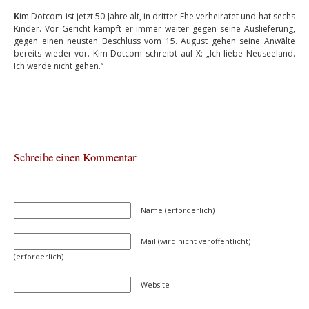
K
im Dotcom ist jetzt 50 Jahre alt, in dritter Ehe verheiratet und hat sechs
Kinder. Vor Gericht kämpft er immer weiter gegen seine Auslieferung,
gegen einen neusten Beschluss vom 15. August gehen seine Anwälte
bereits wieder vor. Kim Dotcom schreibt auf X: „Ich liebe Neuseeland.
Ich werde nicht gehen.“
Schreibe einen Kommentar
Name (erforderlich)
Mail (wird nicht veröffentlicht)
(erforderlich)
Website