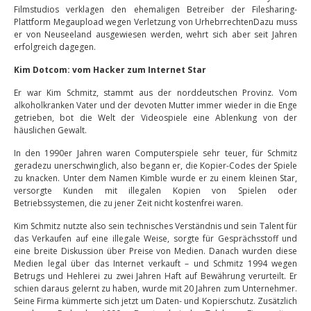
Filmstudios verklagen den ehemaligen Betreiber der Filesharing-
Plattform Megaupload wegen Verletzung von UrhebrrechtenDazu muss
er von Neuseeland ausgewiesen werden, wehrt sich aber seit Jahren
erfolgreich dagegen.
Kim Dotcom: vom Hacker zum Internet Star
Er war Kim Schmitz, stammt aus der norddeutschen Provinz. Vom
alkoholkranken Vater und der devoten Mutter immer wieder in die Enge
getrieben, bot die Welt der Videospiele eine Ablenkung von der
häuslichen Gewalt.
In den 1990er Jahren waren Computerspiele sehr teuer, für Schmitz
geradezu unerschwinglich, also begann er, die Kopier-Codes der Spiele
zu knacken. Unter dem Namen Kimble wurde er zu einem kleinen Star,
versorgte Kunden mit illegalen Kopien von Spielen oder
Betriebssystemen, die zu jener Zeit nicht kostenfrei waren.
Kim Schmitz nutzte also sein technisches Verständnis und sein Talent für
das Verkaufen auf eine illegale Weise, sorgte für Gesprächsstoff und
eine breite Diskussion über Preise von Medien. Danach wurden diese
Medien legal über das Internet verkauft – und Schmitz 1994 wegen
Betrugs und Hehlerei zu zwei Jahren Haft auf Bewährung verurteilt. Er
schien daraus gelernt zu haben, wurde mit 20 Jahren zum Unternehmer.
Seine Firma kümmerte sich jetzt um Daten- und Kopierschutz. Zusätzlich