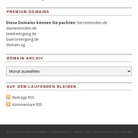
PREMIUM DOMAINS
Diese Domains können Sie pachten:
herrenmoden.de
damenmoden.de
textilreinigung.de
bueroreinigung.de
domain.ag
DOMAIN ARCHIV
Domain
Archiv
AUF DEM LAUFENDEN BLEIBEN
Beiträge RSS
Kommentare RSS
© 2026 Domain Smalltalk |
Impressum
|
ueber uns
| Powered by
WordPress