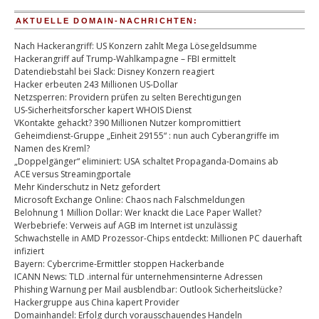
AKTUELLE DOMAIN-NACHRICHTEN:
Nach Hackerangriff: US Konzern zahlt Mega Lösegeldsumme
Hackerangriff auf Trump-Wahlkampagne – FBI ermittelt
Datendiebstahl bei Slack: Disney Konzern reagiert
Hacker erbeuten 243 Millionen US-Dollar
Netzsperren: Providern prüfen zu selten Berechtigungen
US-Sicherheitsforscher kapert WHOIS Dienst
VKontakte gehackt? 390 Millionen Nutzer kompromittiert
Geheimdienst-Gruppe „Einheit 29155“ : nun auch Cyberangriffe im
Namen des Kreml?
„Doppelgänger“ eliminiert: USA schaltet Propaganda-Domains ab
ACE versus Streamingportale
Mehr Kinderschutz in Netz gefordert
Microsoft Exchange Online: Chaos nach Falschmeldungen
Belohnung 1 Million Dollar: Wer knackt die Lace Paper Wallet?
Werbebriefe: Verweis auf AGB im Internet ist unzulässig
Schwachstelle in AMD Prozessor-Chips entdeckt: Millionen PC dauerhaft
infiziert
Bayern: Cybercrime-Ermittler stoppen Hackerbande
ICANN News: TLD .internal für unternehmensinterne Adressen
Phishing Warnung per Mail ausblendbar: Outlook Sicherheitslücke?
Hackergruppe aus China kapert Provider
Domainhandel: Erfolg durch vorausschauendes Handeln