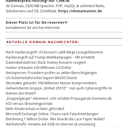
Hammerpreis-Hosting! nur 1,99€/M
de Domain, 5000 MB Speicher, PHP, mySQL & unlimited Mails,
Subdomains und SSL Zertifikate.
https://domainunion.de
Dieser Platz ist für Sie reserviert!
kontaktieren Sie uns bei Interesse
AKTUELLE DOMAIN-NACHRICHTEN:
Nach Hackerangriff: US Konzern zahlt Mega Lösegeldsumme
Hackerangriff auf Trump-Wahlkampagne – FBI ermittelt
Datendiebstahl bei Slack: Disney Konzern reagiert
Hacker erbeuten 243 Millionen US-Dollar
Netzsperren: Providern prüfen zu selten Berechtigungen
US-Sicherheitsforscher kapert WHOIS Dienst
VKontakte gehackt? 390 Millionen Nutzer kompromittiert
Geheimdienst-Gruppe „Einheit 29155“ : nun auch Cyberangriffe im
Namen des Kreml?
„Doppelgänger“ eliminiert: USA schaltet Propaganda-Domains ab
ACE versus Streamingportale
Mehr Kinderschutz in Netz gefordert
Microsoft Exchange Online: Chaos nach Falschmeldungen
Belohnung 1 Million Dollar: Wer knackt die Lace Paper Wallet?
Werbebriefe: Verweis auf AGB im Internet ist unzulässig