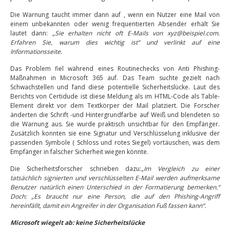
Die Warnung taucht immer dann auf , wenn ein Nutzer eine Mail von
einem unbekannten oder wenig frequentierten Absender erhält Sie
lautet dann:
„Sie erhalten nicht oft E-Mails von xyz@beispiel.com.
Erfahren Sie, warum dies wichtig ist“ und verlinkt auf eine
Informationsseite.
Das Problem fiel während eines Routinechecks von Anti Phishing-
Maßnahmen in Microsoft 365 auf. Das Team suchte gezielt nach
Schwachstellen und fand diese potentielle Sicherheitslücke. Laut des
Berichts von Certidude ist diese Meldung als im HTML-Code als Table-
Element direkt vor dem Textkörper der Mail platziert. Die Forscher
änderten die Schrift -und Hintergrundfarbe auf Weiß und blendeten so
die Warnung aus. Sie wurde praktisch unsichtbar für den Empfänger.
Zusätzlich konnten sie eine Signatur und Verschlüsselung inklusive der
passenden Symbole ( Schloss und rotes Siegel) vortäuschen, was dem
Empfänger in falscher Sicherheit wiegen könnte.
Die Sicherheitsforscher schrieben dazu:
„Im Vergleich zu einer
tatsächlich signierten und verschlüsselten E-Mail werden aufmerksame
Benutzer natürlich einen Unterschied in der Formatierung bemerken.“
Doch: „Es braucht nur eine Person, die auf den Phishing-Angriff
hereinfällt, damit ein Angreifer in der Organisation Fuß fassen kann“.
Microsoft wiegelt ab: keine Sicherheitslücke