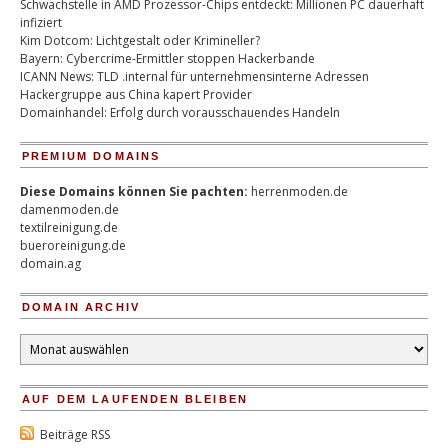
Schwachstelle in AMD Prozessor-Chips entdeckt: Millionen PC dauerhaft
infiziert
Kim Dotcom: Lichtgestalt oder Krimineller?
Bayern: Cybercrime-Ermittler stoppen Hackerbande
ICANN News: TLD .internal für unternehmensinterne Adressen
Hackergruppe aus China kapert Provider
Domainhandel: Erfolg durch vorausschauendes Handeln
PREMIUM DOMAINS
Diese Domains können Sie pachten:
herrenmoden.de
damenmoden.de
textilreinigung.de
bueroreinigung.de
domain.ag
DOMAIN ARCHIV
Domain
Archiv
AUF DEM LAUFENDEN BLEIBEN
Beiträge RSS