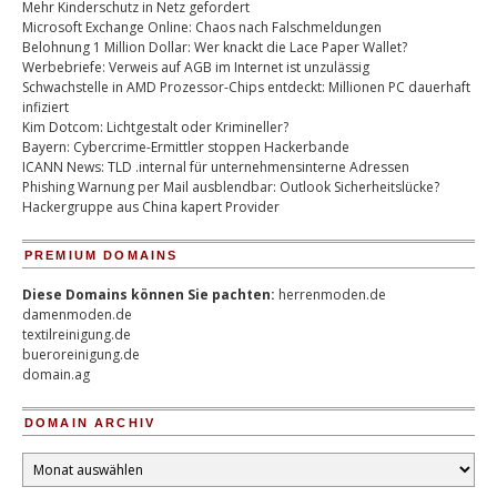
Mehr Kinderschutz in Netz gefordert
Microsoft Exchange Online: Chaos nach Falschmeldungen
Belohnung 1 Million Dollar: Wer knackt die Lace Paper Wallet?
Werbebriefe: Verweis auf AGB im Internet ist unzulässig
Schwachstelle in AMD Prozessor-Chips entdeckt: Millionen PC dauerhaft
infiziert
Kim Dotcom: Lichtgestalt oder Krimineller?
Bayern: Cybercrime-Ermittler stoppen Hackerbande
ICANN News: TLD .internal für unternehmensinterne Adressen
Phishing Warnung per Mail ausblendbar: Outlook Sicherheitslücke?
Hackergruppe aus China kapert Provider
PREMIUM DOMAINS
Diese Domains können Sie pachten:
herrenmoden.de
damenmoden.de
textilreinigung.de
bueroreinigung.de
domain.ag
DOMAIN ARCHIV
Domain
Archiv