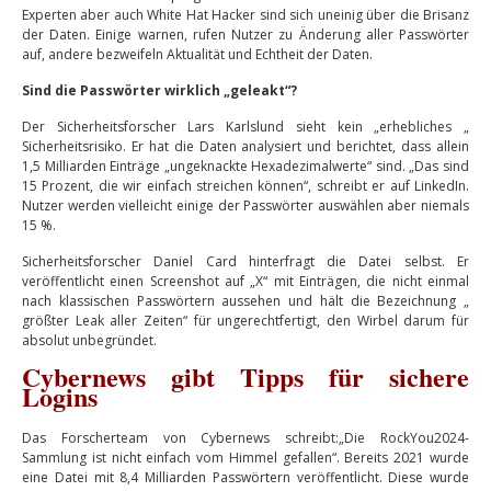
Experten aber auch White Hat Hacker sind sich uneinig über die Brisanz
der Daten. Einige warnen, rufen Nutzer zu Änderung aller Passwörter
auf, andere bezweifeln Aktualität und Echtheit der Daten.
Sind die Passwörter wirklich „geleakt“?
Der Sicherheitsforscher Lars Karlslund sieht kein „erhebliches „
Sicherheitsrisiko. Er hat die Daten analysiert und berichtet, dass allein
1,5 Milliarden Einträge „ungeknackte Hexadezimalwerte“ sind. „Das sind
15 Prozent, die wir einfach streichen können“, schreibt er auf LinkedIn.
Nutzer werden vielleicht einige der Passwörter auswählen aber niemals
15 %.
Sicherheitsforscher Daniel Card hinterfragt die Datei selbst. Er
veröffentlicht einen Screenshot auf „X“ mit Einträgen, die nicht einmal
nach klassischen Passwörtern aussehen und hält die Bezeichnung „
größter Leak aller Zeiten“ für ungerechtfertigt, den Wirbel darum für
absolut unbegründet.
Cybernews gibt Tipps für sichere
Logins
Das Forscherteam von Cybernews schreibt:„Die RockYou2024-
Sammlung ist nicht einfach vom Himmel gefallen“. Bereits 2021 wurde
eine Datei mit 8,4 Milliarden Passwörtern veröffentlicht. Diese wurde