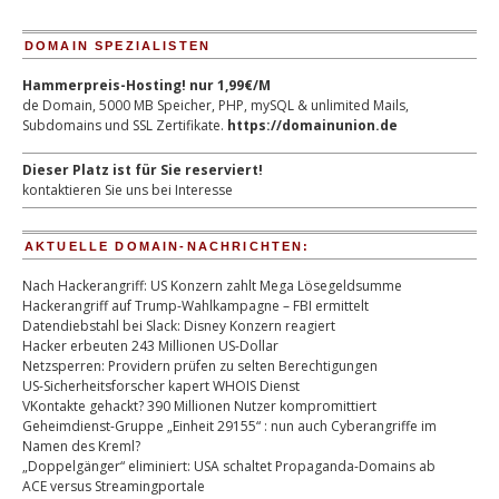
DOMAIN SPEZIALISTEN
Hammerpreis-Hosting! nur 1,99€/M
de Domain, 5000 MB Speicher, PHP, mySQL & unlimited Mails,
Subdomains und SSL Zertifikate.
https://domainunion.de
Dieser Platz ist für Sie reserviert!
kontaktieren Sie uns bei Interesse
AKTUELLE DOMAIN-NACHRICHTEN:
Nach Hackerangriff: US Konzern zahlt Mega Lösegeldsumme
Hackerangriff auf Trump-Wahlkampagne – FBI ermittelt
Datendiebstahl bei Slack: Disney Konzern reagiert
Hacker erbeuten 243 Millionen US-Dollar
Netzsperren: Providern prüfen zu selten Berechtigungen
US-Sicherheitsforscher kapert WHOIS Dienst
VKontakte gehackt? 390 Millionen Nutzer kompromittiert
Geheimdienst-Gruppe „Einheit 29155“ : nun auch Cyberangriffe im
Namen des Kreml?
„Doppelgänger“ eliminiert: USA schaltet Propaganda-Domains ab
ACE versus Streamingportale