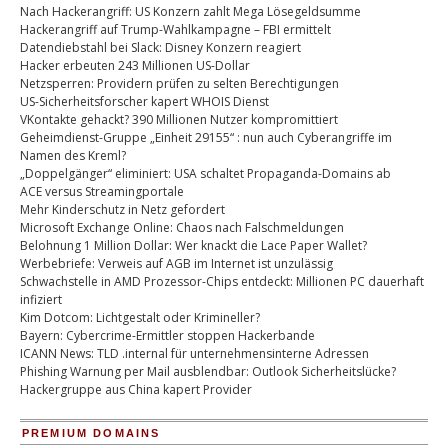
Nach Hackerangriff: US Konzern zahlt Mega Lösegeldsumme
Hackerangriff auf Trump-Wahlkampagne – FBI ermittelt
Datendiebstahl bei Slack: Disney Konzern reagiert
Hacker erbeuten 243 Millionen US-Dollar
Netzsperren: Providern prüfen zu selten Berechtigungen
US-Sicherheitsforscher kapert WHOIS Dienst
VKontakte gehackt? 390 Millionen Nutzer kompromittiert
Geheimdienst-Gruppe „Einheit 29155“ : nun auch Cyberangriffe im
Namen des Kreml?
„Doppelgänger“ eliminiert: USA schaltet Propaganda-Domains ab
ACE versus Streamingportale
Mehr Kinderschutz in Netz gefordert
Microsoft Exchange Online: Chaos nach Falschmeldungen
Belohnung 1 Million Dollar: Wer knackt die Lace Paper Wallet?
Werbebriefe: Verweis auf AGB im Internet ist unzulässig
Schwachstelle in AMD Prozessor-Chips entdeckt: Millionen PC dauerhaft
infiziert
Kim Dotcom: Lichtgestalt oder Krimineller?
Bayern: Cybercrime-Ermittler stoppen Hackerbande
ICANN News: TLD .internal für unternehmensinterne Adressen
Phishing Warnung per Mail ausblendbar: Outlook Sicherheitslücke?
Hackergruppe aus China kapert Provider
PREMIUM DOMAINS