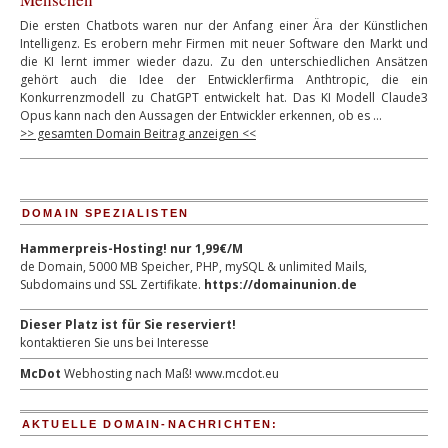
Die ersten Chatbots waren nur der Anfang einer Ära der Künstlichen
Intelligenz. Es erobern mehr Firmen mit neuer Software den Markt und
die KI lernt immer wieder dazu. Zu den unterschiedlichen Ansätzen
gehört auch die Idee der Entwicklerfirma Anthtropic, die ein
Konkurrenzmodell zu ChatGPT entwickelt hat. Das KI Modell Claude3
Opus kann nach den Aussagen der Entwickler erkennen, ob es …
>> gesamten Domain Beitrag anzeigen <<
DOMAIN SPEZIALISTEN
Hammerpreis-Hosting! nur 1,99€/M
de Domain, 5000 MB Speicher, PHP, mySQL & unlimited Mails,
Subdomains und SSL Zertifikate.
https://domainunion.de
Dieser Platz ist für Sie reserviert!
kontaktieren Sie uns bei Interesse
McDot
Webhosting nach Maß!
www.mcdot.eu
AKTUELLE DOMAIN-NACHRICHTEN: