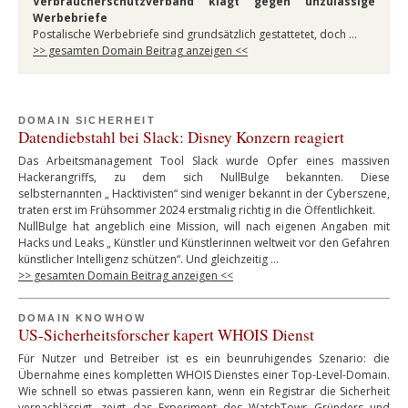
Verbraucherschutzverband klagt gegen unzulässige
Werbebriefe
Postalische Werbebriefe sind grundsätzlich gestattetet, doch …
>> gesamten Domain Beitrag anzeigen <<
DOMAIN SICHERHEIT
Datendiebstahl bei Slack: Disney Konzern reagiert
Das Arbeitsmanagement Tool Slack wurde Opfer eines massiven
Hackerangriffs, zu dem sich NullBulge bekannten. Diese
selbsternannten „ Hacktivisten“ sind weniger bekannt in der Cyberszene,
traten erst im Frühsommer 2024 erstmalig richtig in die Öffentlichkeit.
NullBulge hat angeblich eine Mission, will nach eigenen Angaben mit
Hacks und Leaks „ Künstler und Künstlerinnen weltweit vor den Gefahren
künstlicher Intelligenz schützen“. Und gleichzeitig …
>> gesamten Domain Beitrag anzeigen <<
DOMAIN KNOWHOW
US-Sicherheitsforscher kapert WHOIS Dienst
Für Nutzer und Betreiber ist es ein beunruhigendes Szenario: die
Übernahme eines kompletten WHOIS Dienstes einer Top-Level-Domain.
Wie schnell so etwas passieren kann, wenn ein Registrar die Sicherheit
vernachlässigt, zeigt das Experiment des WatchTowr Gründers und