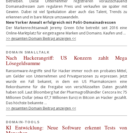
betrieben. Diese Unternehmer registrieren vorausschauend
Domainadressen zum regulären Preis und verkaufen sie später mit
Gewinn. Dabei ist viel Spekulation aber auch das Talent, Trends zu
erkennen und in bare Münze umzuwandeln.
New Yorker Anwalt erfolgreich mit Polit-Domainadressen
Der Markenrechtsanwalt Jeremy Green Eche betreibt seit 2016 eine
Online-Marktplatz für eingetragene Marken und Domains. Kaufen und …
>> gesamten Domain Beitrag anzeigen <<
DOMAIN SMALLTALK
Nach Hackerangriff: US Konzern zahlt Mega
Lösegeldsumme
Ransomware-Angriffe sind für Hacker immer noch ein probates Mittel,
um Gelder von Unternehmen und Privatpersonen zu erpressen. Jetzt
wurde ein Fall bekannt, in dem ein US Pharmakonzern eine
Rekordsumme für die Freigabe von verschlüsselten Daten gezahlt
haben soll. Laut Bloomberg hat der Pharmagroßhändler Cencora Inc 75
Millionen Dollar (etwa 67,7 Millionen Euro) in Bitcoin an Hacker gezahlt.
Das höchste bekannte …
>> gesamten Domain Beitrag anzeigen <<
DOMAIN-TOOLS
KI Entwicklung: Neue Software erkennt Tests von
Menschen