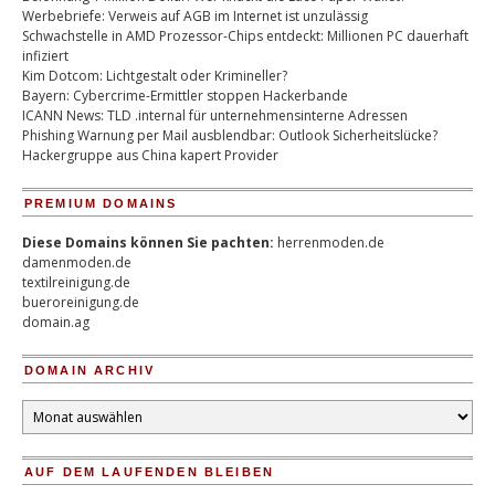
Werbebriefe: Verweis auf AGB im Internet ist unzulässig
Schwachstelle in AMD Prozessor-Chips entdeckt: Millionen PC dauerhaft
infiziert
Kim Dotcom: Lichtgestalt oder Krimineller?
Bayern: Cybercrime-Ermittler stoppen Hackerbande
ICANN News: TLD .internal für unternehmensinterne Adressen
Phishing Warnung per Mail ausblendbar: Outlook Sicherheitslücke?
Hackergruppe aus China kapert Provider
PREMIUM DOMAINS
Diese Domains können Sie pachten:
herrenmoden.de
damenmoden.de
textilreinigung.de
bueroreinigung.de
domain.ag
DOMAIN ARCHIV
Domain
Archiv
AUF DEM LAUFENDEN BLEIBEN