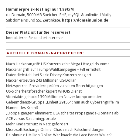
Hammerpreis-Hosting! nur 1,99€/M
de Domain, 5000 MB Speicher, PHP, mySQL & unlimited Mails,
Subdomains und SSL Zertifikate.
https://domainunion.de
Dieser Platz ist für Sie reserviert!
kontaktieren Sie uns bei Interesse
AKTUELLE DOMAIN-NACHRICHTEN:
Nach Hackerangriff: US Konzern zahlt Mega Lösegeldsumme
Hackerangriff auf Trump-Wahlkampagne – FBI ermittelt
Datendiebstahl bei Slack: Disney Konzern reagiert
Hacker erbeuten 243 Millionen US-Dollar
Netzsperren: Providern prüfen zu selten Berechtigungen
US-Sicherheitsforscher kapert WHOIS Dienst
VKontakte gehackt? 390 Millionen Nutzer kompromittiert
Geheimdienst-Gruppe „Einheit 29155“ : nun auch Cyberangriffe im
Namen des Kreml?
„Doppelgänger“ eliminiert: USA schaltet Propaganda-Domains ab
ACE versus Streamingportale
Mehr Kinderschutz in Netz gefordert
Microsoft Exchange Online: Chaos nach Falschmeldungen
Belohnung 1 Million Dollar: Wer knackt die Lace Paper Wallet?