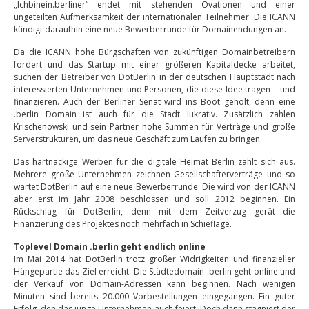
„Ichbinein.berliner“ endet mit stehenden Ovationen und einer
ungeteilten Aufmerksamkeit der internationalen Teilnehmer. Die ICANN
kündigt daraufhin eine neue Bewerberrunde für Domainendungen an.
Da die ICANN hohe Bürgschaften von zukünftigen Domainbetreibern
fordert und das Startup mit einer größeren Kapitaldecke arbeitet,
suchen der Betreiber von
DotBerlin
in der deutschen Hauptstadt nach
interessierten Unternehmen und Personen, die diese Idee tragen – und
finanzieren. Auch der Berliner Senat wird ins Boot geholt, denn eine
.berlin Domain ist auch für die Stadt lukrativ. Zusätzlich zahlen
Krischenowski und sein Partner hohe Summen für Verträge und große
Serverstrukturen, um das neue Geschäft zum Laufen zu bringen.
Das hartnäckige Werben für die digitale Heimat Berlin zahlt sich aus.
Mehrere große Unternehmen zeichnen Gesellschafterverträge und so
wartet DotBerlin auf eine neue Bewerberrunde. Die wird von der ICANN
aber erst im Jahr 2008 beschlossen und soll 2012 beginnen. Ein
Rückschlag für DotBerlin, denn mit dem Zeitverzug gerät die
Finanzierung des Projektes noch mehrfach in Schieflage.
Toplevel Domain .berlin geht endlich online
Im Mai 2014 hat DotBerlin trotz großer Widrigkeiten und finanzieller
Hängepartie das Ziel erreicht. Die Städtedomain .berlin geht online und
der Verkauf von Domain-Adressen kann beginnen. Nach wenigen
Minuten sind bereits 20.000 Vorbestellungen eingegangen. Ein guter
Erfolg, den das junge Unternehmen auch feiert. Doch dann stagniert der