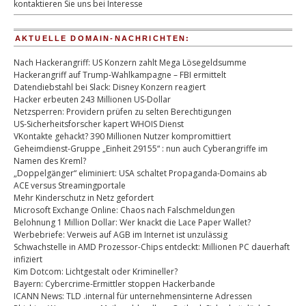
kontaktieren Sie uns bei Interesse
AKTUELLE DOMAIN-NACHRICHTEN:
Nach Hackerangriff: US Konzern zahlt Mega Lösegeldsumme
Hackerangriff auf Trump-Wahlkampagne – FBI ermittelt
Datendiebstahl bei Slack: Disney Konzern reagiert
Hacker erbeuten 243 Millionen US-Dollar
Netzsperren: Providern prüfen zu selten Berechtigungen
US-Sicherheitsforscher kapert WHOIS Dienst
VKontakte gehackt? 390 Millionen Nutzer kompromittiert
Geheimdienst-Gruppe „Einheit 29155“ : nun auch Cyberangriffe im
Namen des Kreml?
„Doppelgänger“ eliminiert: USA schaltet Propaganda-Domains ab
ACE versus Streamingportale
Mehr Kinderschutz in Netz gefordert
Microsoft Exchange Online: Chaos nach Falschmeldungen
Belohnung 1 Million Dollar: Wer knackt die Lace Paper Wallet?
Werbebriefe: Verweis auf AGB im Internet ist unzulässig
Schwachstelle in AMD Prozessor-Chips entdeckt: Millionen PC dauerhaft
infiziert
Kim Dotcom: Lichtgestalt oder Krimineller?
Bayern: Cybercrime-Ermittler stoppen Hackerbande
ICANN News: TLD .internal für unternehmensinterne Adressen