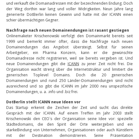
und verkauft die Domainadressen mit der bezeichnenden Endung. Doch
der Weg dorthin war lang und voller Widrigkeiten. Neun Jahre lang
generierte DotBerlin keinen Gewinn und hatte mit der ICANN einen
schier übermächtigen Gegner.
Nachfrage nach neuen Domainendungen ist rasant gestiegen
Onlinemaketer Krischenowski verfolgt den Domainmarkt bereits seit
1999 und bemerkt immer öfter, dass die Nachfrage nach neuen
Domainendungen das Angebot übersteigt. Selbst für seinen
Arbeitgeber, ein Pharma Konzern, kann er die gewünschte
Domainadresse nicht registrieren, weil sie bereits vergeben ist. Und
neue Domainendungen gibt die
ICANN
zu jener Zeit nicht frei. Die
Organisation wacht streng über die Internetstruktur und limitiert die
generischen Toplevel Domains. Doch die 20 generischen
Domainendungen und rund 250 Länder-Domainendungen sind nicht
ausreichend und so gibt die ICANN im Jahr 2000 neu unspezifische
Domainendungen, u. a. .info und .biz frei.
DotBerlin stellt ICANN neue Ideen vor
Das Startup erkennt die Zeichen der Zeit und sucht das direkte
Gespräch mit der ICANN. Auf einem Treffen im Jahr 2003 stellt
Krischenowski den CEO`s der Organisation seine Idee vor: spezielle
Städtedomains, die den Spirit der Orte weitergeben und ein
starkeBindung von Unternehmen, Organisationen oder auch Künstlern
mit der Destination demonstrieren. Seine Präsentation