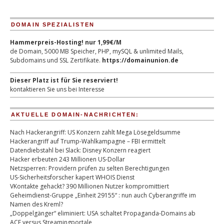
DOMAIN SPEZIALISTEN
Hammerpreis-Hosting! nur 1,99€/M
de Domain, 5000 MB Speicher, PHP, mySQL & unlimited Mails,
Subdomains und SSL Zertifikate.
https://domainunion.de
Dieser Platz ist für Sie reserviert!
kontaktieren Sie uns bei Interesse
AKTUELLE DOMAIN-NACHRICHTEN:
Nach Hackerangriff: US Konzern zahlt Mega Lösegeldsumme
Hackerangriff auf Trump-Wahlkampagne – FBI ermittelt
Datendiebstahl bei Slack: Disney Konzern reagiert
Hacker erbeuten 243 Millionen US-Dollar
Netzsperren: Providern prüfen zu selten Berechtigungen
US-Sicherheitsforscher kapert WHOIS Dienst
VKontakte gehackt? 390 Millionen Nutzer kompromittiert
Geheimdienst-Gruppe „Einheit 29155“ : nun auch Cyberangriffe im
Namen des Kreml?
„Doppelgänger“ eliminiert: USA schaltet Propaganda-Domains ab
ACE versus Streamingportale