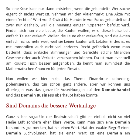
So eine Krise kann nur dann entstehen, wenn die gehandelte Wertsache
eigentlich nichts Wert ist. Nehmen wir den Aktienmarkt: Eine Aktie mit
einem "echten" Wert von 5 € wird für Hunderte von Euros gehandelt und
zwar nur deshalb, weil die Meinung einiger "Experten" befolgt wird.
Finden sich nun viele Leute, die Kaufen wollen, wird diese heiße Luft
einfach Teurer verkauft. Wollen die Leute eher verkaufen, sind die Aktien
einfach nichts mehr wert, weil sie keiner kaufen will. Letzten Endes ist es
mit Immobilien auch nicht viel anderes. Recht gefährlich wenn man
bedenkt, dass einfache Stimmungen und Gerüchte etliche Millarden
Gewinne oder auch Verluste verursachen können. Da ist man eventuell
am Roulett Tisch besser aufgehoben, da kennt man zumindest die
Mathematischen Chancen für jeden Einsatz.
Nun wollen wir hier nicht das Thema Finanzkrise unbedingt
polemisieren, das tun schon ganz andere, aber wir können uns
überlegen, was das ganze für Auswirkungen auf den
Domainhandel
und das
Domain Business
überhaupt haben könnte.
Sind Domains die bessere Wertanlage
Ganz sicher sogar! In der Realwirtschaft gibt es einfach nicht so viel
Heiße Luft sondern eher klare Werte. Kann man sich eine
Domain
besonders gut merken, hat sie einen Wert. Hat der exakte Begriff einer
Domain
Suchvolumen, hat sie einen Wert. Ist eine
Domain
ein