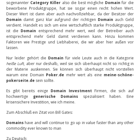
sogenannter
Category Killer
also die best mögliche
Domain
für die
beworbene Produktgruppe, hat sie sogar einen recht hohen Wert.
Dieser Wert ist dann aber auch nachvollziehbar, da der Besitzer der
Domain
damit ganz klar aufgrund der richtigen
Domain
auch Geld
verdient. Handelt es sich um eine wirtschaftlich starke Produktgruppe,
ist die
Domain
entsprechend mehr wert, weil der Betreiber auch
entsprechend mehr Geld damit verdienen kann. Hinzu kommen
Faktoren wie Prestige und Liebhaberei, die wir aber hier außen vor
lassen.
Nur leider gehört die
Domain
für viele Leute auch in die Kategorie
heiße Luft
, aber nur deshalb, weil sie sich überhaupt nicht so richtig in
der Materie auskennen. Sie können sich überhaupt nicht vorstellen
warum eine Domain
Poker.de
mehr wert als eine
meine-schöne-
pokerseite.de
sein sollte.
Es gibt bereits einige
Domain Investment
Firmen, die sich auf
hochwertige
generische Domains
spezialisiert haben. Eine
krisensichere Investition, wie ich meine.
Zum Abschluß ein Zitat von Bill Gates:
Domains
have and will continue to go up in value faster than any other
commodity ever known to man
Zu Deutsch: