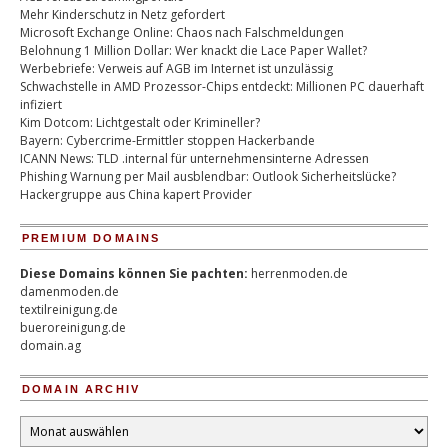
Mehr Kinderschutz in Netz gefordert
Microsoft Exchange Online: Chaos nach Falschmeldungen
Belohnung 1 Million Dollar: Wer knackt die Lace Paper Wallet?
Werbebriefe: Verweis auf AGB im Internet ist unzulässig
Schwachstelle in AMD Prozessor-Chips entdeckt: Millionen PC dauerhaft
infiziert
Kim Dotcom: Lichtgestalt oder Krimineller?
Bayern: Cybercrime-Ermittler stoppen Hackerbande
ICANN News: TLD .internal für unternehmensinterne Adressen
Phishing Warnung per Mail ausblendbar: Outlook Sicherheitslücke?
Hackergruppe aus China kapert Provider
PREMIUM DOMAINS
Diese Domains können Sie pachten:
herrenmoden.de
damenmoden.de
textilreinigung.de
bueroreinigung.de
domain.ag
DOMAIN ARCHIV
Domain
Archiv