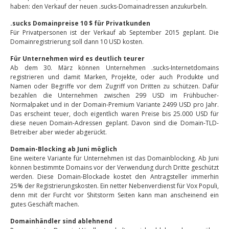
haben: den Verkauf der neuen .sucks-Domainadressen anzukurbeln.
.sucks Domainpreise 10 $ für Privatkunden
Für Privatpersonen ist der Verkauf ab September 2015 geplant. Die
Domainregistrierung soll dann 10 USD kosten.
Für Unternehmen wird es deutlich teurer
Ab dem 30. März können Unternehmen .sucks-Internetdomains
registrieren und damit Marken, Projekte, oder auch Produkte und
Namen oder Begriffe vor dem Zugriff von Dritten zu schützen. Dafür
bezahlen die Unternehmen zwischen 299 USD im Frühbucher-
Normalpaket und in der Domain-Premium Variante 2499 USD pro Jahr.
Das erscheint teuer, doch eigentlich waren Preise bis 25.000 USD für
diese neuen Domain-Adressen geplant. Davon sind die Domain-TLD-
Betreiber aber wieder abgerückt.
Domain-Blocking ab Juni möglich
Eine weitere Variante für Unternehmen ist das Domainblocking. Ab Juni
können bestimmte Domains vor der Verwendung durch Dritte geschützt
werden. Diese Domain-Blockade kostet den Antragsteller immerhin
25% der Registrierungskosten. Ein netter Nebenverdienst für Vox Populi,
denn mit der Furcht vor Shitstorm Seiten kann man anscheinend ein
gutes Geschäft machen.
Domainhändler sind ablehnend