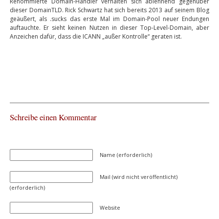
Renommierte Domain-Händler verhalten sich ablehnend gegenüber
dieser DomainTLD. Rick Schwartz hat sich bereits 2013 auf seinem Blog
geäußert, als .sucks das erste Mal im Domain-Pool neuer Endungen
auftauchte. Er sieht keinen Nutzen in dieser Top-Level-Domain, aber
Anzeichen dafür, dass die ICANN „außer Kontrolle“ geraten ist.
Schreibe einen Kommentar
Name (erforderlich)
Mail (wird nicht veröffentlicht)
(erforderlich)
Website