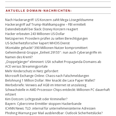
AKTUELLE DOMAIN-NACHRICHTEN:
Nach Hackerangriff: US Konzern zahlt Mega Lösegeldsumme
Hackerangriff auf Trump-Wahlkampagne – FBI ermittelt
Datendiebstahl bei Slack: Disney Konzern reagiert
Hacker erbeuten 243 Millionen US-Dollar
Netzsperren: Providern prüfen zu selten Berechtigungen
US-Sicherheitsforscher kapert WHOIS Dienst
VKontakte gehackt? 390 Millionen Nutzer kompromittiert
Geheimdienst-Gruppe „Einheit 29155“ : nun auch Cyberangriffe im
Namen des Kreml?
„Doppelgänger“ eliminiert: USA schaltet Propaganda-Domains ab
ACE versus Streamingportale
Mehr Kinderschutz in Netz gefordert
Microsoft Exchange Online: Chaos nach Falschmeldungen
Belohnung 1 Million Dollar: Wer knackt die Lace Paper Wallet?
Werbebriefe: Verweis auf AGB im Internet ist unzulässig
Schwachstelle in AMD Prozessor-Chips entdeckt: Millionen PC dauerhaft
infiziert
Kim Dotcom: Lichtgestalt oder Krimineller?
Bayern: Cybercrime-Ermittler stoppen Hackerbande
ICANN News: TLD .internal für unternehmensinterne Adressen
Phishing Warnung per Mail ausblendbar: Outlook Sicherheitslücke?