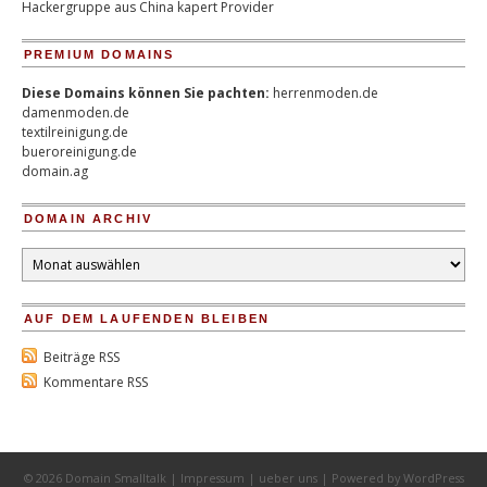
Hackergruppe aus China kapert Provider
PREMIUM DOMAINS
Diese Domains können Sie pachten:
herrenmoden.de
damenmoden.de
textilreinigung.de
bueroreinigung.de
domain.ag
DOMAIN ARCHIV
Domain
Archiv
AUF DEM LAUFENDEN BLEIBEN
Beiträge RSS
Kommentare RSS
© 2026 Domain Smalltalk |
Impressum
|
ueber uns
| Powered by
WordPress