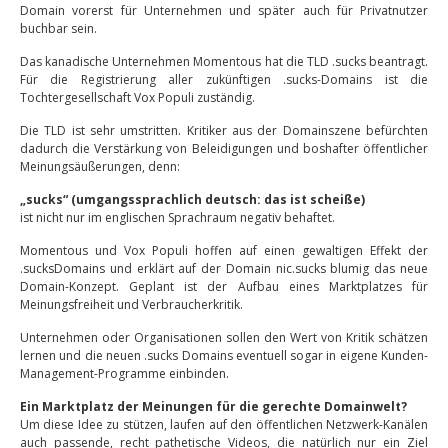
Domain vorerst für Unternehmen und später auch für Privatnutzer
buchbar sein.
Das kanadische Unternehmen Momentous hat die TLD .sucks beantragt.
Für die Registrierung aller zukünftigen .sucks-Domains ist die
Tochtergesellschaft Vox Populi zuständig.
Die TLD ist sehr umstritten. Kritiker aus der Domainszene befürchten
dadurch die Verstärkung von Beleidigungen und boshafter öffentlicher
Meinungsäußerungen, denn:
„sucks“ (umgangssprachlich deutsch: das ist scheiße)
ist nicht nur im englischen Sprachraum negativ behaftet.
Momentous und Vox Populi hoffen auf einen gewaltigen Effekt der
.sucksDomains und erklärt auf der Domain nic.sucks blumig das neue
Domain-Konzept. Geplant ist der Aufbau eines Marktplatzes für
Meinungsfreiheit und Verbraucherkritik.
Unternehmen oder Organisationen sollen den Wert von Kritik schätzen
lernen und die neuen .sucks Domains eventuell sogar in eigene Kunden-
Management-Programme einbinden.
Ein Marktplatz der Meinungen für die gerechte Domainwelt?
Um diese Idee zu stützen, laufen auf den öffentlichen Netzwerk-Kanälen
auch passende, recht pathetische Videos, die natürlich nur ein Ziel