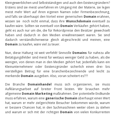
Kleingewerblichen und Selbstständigen und auch den Existenzgründern?
Erstens sind sie meist unerfahren im Umgang mit der Materie, sie legen
meist mehr Wert auf ihren eigenen Namen oder Firmenbezeichnung,
und falls sie überhaupt den Vorteil einer generischen
Domain
erahnen,
wissen sie noch nicht einmal, dass ihre
Wunschdomain
eventuell zu
kaufen wäre. Sollten sie eventuell von
Domain
Verkäufen gehört haben,
geht es auch nur um die, die für Rekordpreise den Besitzer gewechselt
haben und dadurch in den Medien erwähnenswert waren. Sie sind
dadurch verständlicherweise gleich abgeschreckt und meinen, eine
Domain
zu kaufen, wäre viel zu teuer.
Nun, diese Haltung ist weit verfehlt! Sinnvolle
Domains
für nahezu alle
Betätigungsfelder sind meist für weitaus weniger Geld zu haben, als die
wenigen, von denen man in den Medien gehört hat. Jedenfalls kann ein
Kleinunternehmenr oder Existenzgründer sicherlich einen drei- bis
vierstelligen Betrag für eine branchenbezeichnende und leicht zu
merkende
Domain
ausgeben. Also, voran scheitert es???
Die Branche
Domainhandel
muss sich organisieren, sie muss
Aufklärungsarbeit auf breiter Front leisten. Wir brauchen mehr
allgemeine
Domain Marketing
maßnahmen. Der potentielle Endkunde
muss erfahren, warum eine
generische Domain
überhaupt einen Wert
hat, warum er mehr zielgerichtete Besucher bekommen würde, warum
er bessere Chancen hat, in den Suchmaschinen weiter oben zu stehen
und warum er sich mit der richtigen
Domain
von vielen Konkurrenten