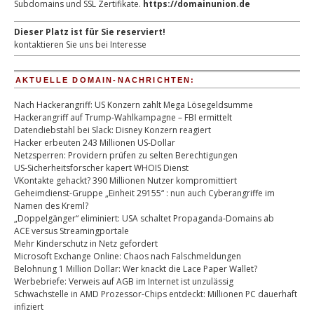
Subdomains und SSL Zertifikate.
https://domainunion.de
Dieser Platz ist für Sie reserviert!
kontaktieren Sie uns bei Interesse
AKTUELLE DOMAIN-NACHRICHTEN:
Nach Hackerangriff: US Konzern zahlt Mega Lösegeldsumme
Hackerangriff auf Trump-Wahlkampagne – FBI ermittelt
Datendiebstahl bei Slack: Disney Konzern reagiert
Hacker erbeuten 243 Millionen US-Dollar
Netzsperren: Providern prüfen zu selten Berechtigungen
US-Sicherheitsforscher kapert WHOIS Dienst
VKontakte gehackt? 390 Millionen Nutzer kompromittiert
Geheimdienst-Gruppe „Einheit 29155“ : nun auch Cyberangriffe im
Namen des Kreml?
„Doppelgänger“ eliminiert: USA schaltet Propaganda-Domains ab
ACE versus Streamingportale
Mehr Kinderschutz in Netz gefordert
Microsoft Exchange Online: Chaos nach Falschmeldungen
Belohnung 1 Million Dollar: Wer knackt die Lace Paper Wallet?
Werbebriefe: Verweis auf AGB im Internet ist unzulässig
Schwachstelle in AMD Prozessor-Chips entdeckt: Millionen PC dauerhaft
infiziert