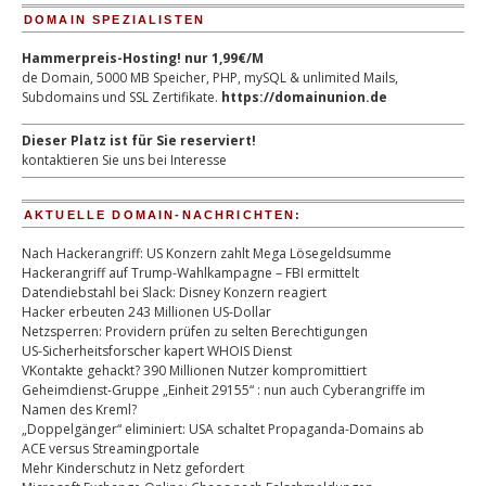
DOMAIN SPEZIALISTEN
Hammerpreis-Hosting! nur 1,99€/M
de Domain, 5000 MB Speicher, PHP, mySQL & unlimited Mails,
Subdomains und SSL Zertifikate.
https://domainunion.de
Dieser Platz ist für Sie reserviert!
kontaktieren Sie uns bei Interesse
AKTUELLE DOMAIN-NACHRICHTEN:
Nach Hackerangriff: US Konzern zahlt Mega Lösegeldsumme
Hackerangriff auf Trump-Wahlkampagne – FBI ermittelt
Datendiebstahl bei Slack: Disney Konzern reagiert
Hacker erbeuten 243 Millionen US-Dollar
Netzsperren: Providern prüfen zu selten Berechtigungen
US-Sicherheitsforscher kapert WHOIS Dienst
VKontakte gehackt? 390 Millionen Nutzer kompromittiert
Geheimdienst-Gruppe „Einheit 29155“ : nun auch Cyberangriffe im
Namen des Kreml?
„Doppelgänger“ eliminiert: USA schaltet Propaganda-Domains ab
ACE versus Streamingportale
Mehr Kinderschutz in Netz gefordert