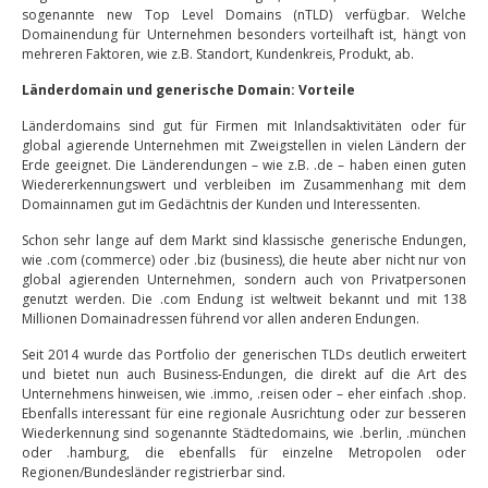
sogenannte new Top Level Domains (nTLD) verfügbar. Welche
Domainendung für Unternehmen besonders vorteilhaft ist, hängt von
mehreren Faktoren, wie z.B. Standort, Kundenkreis, Produkt, ab.
Länderdomain und generische Domain: Vorteile
Länderdomains sind gut für Firmen mit Inlandsaktivitäten oder für
global agierende Unternehmen mit Zweigstellen in vielen Ländern der
Erde geeignet. Die Länderendungen – wie z.B. .de – haben einen guten
Wiedererkennungswert und verbleiben im Zusammenhang mit dem
Domainnamen gut im Gedächtnis der Kunden und Interessenten.
Schon sehr lange auf dem Markt sind klassische generische Endungen,
wie .com (commerce) oder .biz (business), die heute aber nicht nur von
global agierenden Unternehmen, sondern auch von Privatpersonen
genutzt werden. Die .com Endung ist weltweit bekannt und mit 138
Millionen Domainadressen führend vor allen anderen Endungen.
Seit 2014 wurde das Portfolio der generischen TLDs deutlich erweitert
und bietet nun auch Business-Endungen, die direkt auf die Art des
Unternehmens hinweisen, wie .immo, .reisen oder – eher einfach .shop.
Ebenfalls interessant für eine regionale Ausrichtung oder zur besseren
Wiederkennung sind sogenannte Städtedomains, wie .berlin, .münchen
oder .hamburg, die ebenfalls für einzelne Metropolen oder
Regionen/Bundesländer registrierbar sind.