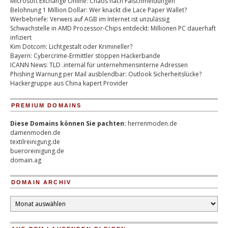
Microsoft Exchange Online: Chaos nach Falschmeldungen
Belohnung 1 Million Dollar: Wer knackt die Lace Paper Wallet?
Werbebriefe: Verweis auf AGB im Internet ist unzulässig
Schwachstelle in AMD Prozessor-Chips entdeckt: Millionen PC dauerhaft
infiziert
Kim Dotcom: Lichtgestalt oder Krimineller?
Bayern: Cybercrime-Ermittler stoppen Hackerbande
ICANN News: TLD .internal für unternehmensinterne Adressen
Phishing Warnung per Mail ausblendbar: Outlook Sicherheitslücke?
Hackergruppe aus China kapert Provider
PREMIUM DOMAINS
Diese Domains können Sie pachten:
herrenmoden.de
damenmoden.de
textilreinigung.de
bueroreinigung.de
domain.ag
DOMAIN ARCHIV
Domain
Archiv