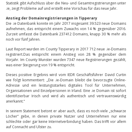
Statistik gibt Aufschluss über die Neu- und Gesamtregistrierungen unter
.ie, zeigt Probleme auf und erstellt eine Vorschau für das neue Jahr.
Anstieg der Domainregistrierungen in Tipperary
Die .ie Datenbank konnte im Jahr 2017 insgesamt 39.523 neue Domains
aufnehmen, das entspricht einem Zuwachs von 14 % gegenüber 2016.
Zurzeit umfasst die Datenbank 237412 Domains, knapp 30 % mehr als
noch vor fünf Jahren.
Laut Report wurden im County Tipperary in 2017 712 neue .ie-Domains
registriert.Das entspricht einem Anstieg von 28 % gegenüber dem
Vorjahr. Im County Munster wurden 7347 neue Registrierungen gezählt,
was einer Steigerung von 19 % entspricht.
Dieses positive Ergebnis wird vom IEDR Geschäftsführer David Curtin
wie folgt kommentiert: „Die .ie-Domain bleibt die bevorzugte Online-
Adresse und ein leistungsstarkes digitales Tool für Unternehmen,
Organisationen und Einzelpersonen in Irland. Eine .ie Domain ist sofort
identifizierbar Irisch und wird als authentisch und vertrauenswürdig
anerkannt.“
In seinem Statement betont er aber auch, dass es noch viele „schwarze
Löcher“ gebe, in denen private Nutzer und Unternehmen nur eine
schlechte oder gar keine Internetverbindung haben. Das trifft vor allem
auf Connacht und Ulster zu.