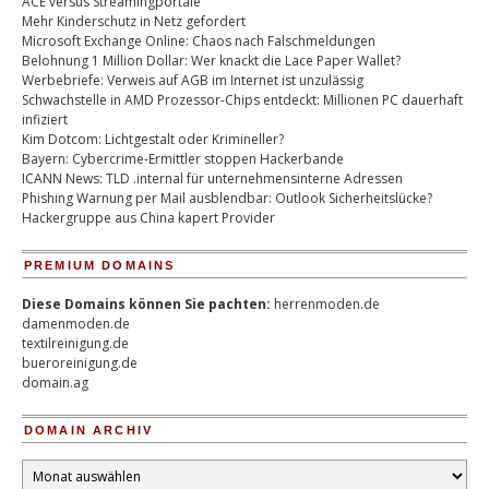
ACE versus Streamingportale
Mehr Kinderschutz in Netz gefordert
Microsoft Exchange Online: Chaos nach Falschmeldungen
Belohnung 1 Million Dollar: Wer knackt die Lace Paper Wallet?
Werbebriefe: Verweis auf AGB im Internet ist unzulässig
Schwachstelle in AMD Prozessor-Chips entdeckt: Millionen PC dauerhaft
infiziert
Kim Dotcom: Lichtgestalt oder Krimineller?
Bayern: Cybercrime-Ermittler stoppen Hackerbande
ICANN News: TLD .internal für unternehmensinterne Adressen
Phishing Warnung per Mail ausblendbar: Outlook Sicherheitslücke?
Hackergruppe aus China kapert Provider
PREMIUM DOMAINS
Diese Domains können Sie pachten:
herrenmoden.de
damenmoden.de
textilreinigung.de
bueroreinigung.de
domain.ag
DOMAIN ARCHIV
Domain
Archiv