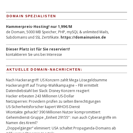
DOMAIN SPEZIALISTEN
Hammerpreis-Hosting! nur 1,99€/M
de Domain, 5000 MB Speicher, PHP, mySQL & unlimited Mails,
Subdomains und SSL Zertifikate.
https://domainunion.de
Dieser Platz ist für Sie reserviert!
kontaktieren Sie uns bei Interesse
AKTUELLE DOMAIN-NACHRICHTEN:
Nach Hackerangriff: US Konzern zahlt Mega Lösegeldsumme
Hackerangriff auf Trump-Wahlkampagne – FBI ermittelt
Datendiebstahl bei Slack: Disney Konzern reagiert
Hacker erbeuten 243 Millionen US-Dollar
Netzsperren: Providern prüfen zu selten Berechtigungen
US-Sicherheitsforscher kapert WHOIS Dienst
VKontakte gehackt? 390 Millionen Nutzer kompromittiert
Geheimdienst-Gruppe „Einheit 29155“ : nun auch Cyberangriffe im
Namen des Kreml?
„Doppelgänger“ eliminiert: USA schaltet Propaganda-Domains ab