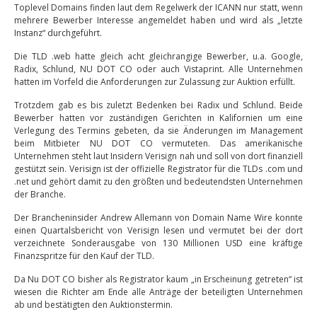
Toplevel Domains finden laut dem Regelwerk der ICANN nur statt, wenn
mehrere Bewerber Interesse angemeldet haben und wird als „letzte
Instanz“ durchgeführt.
Die TLD .web hatte gleich acht gleichrangige Bewerber, u.a. Google,
Radix, Schlund, NU DOT CO oder auch Vistaprint. Alle Unternehmen
hatten im Vorfeld die Anforderungen zur Zulassung zur Auktion erfüllt.
Trotzdem gab es bis zuletzt Bedenken bei Radix und Schlund. Beide
Bewerber hatten vor zuständigen Gerichten in Kalifornien um eine
Verlegung des Termins gebeten, da sie Änderungen im Management
beim Mitbieter NU DOT CO vermuteten. Das amerikanische
Unternehmen steht laut Insidern Verisign nah und soll von dort finanziell
gestützt sein. Verisign ist der offizielle Registrator für die TLDs .com und
.net und gehört damit zu den größten und bedeutendsten Unternehmen
der Branche.
Der Brancheninsider Andrew Allemann von Domain Name Wire konnte
einen Quartalsbericht von Verisign lesen und vermutet bei der dort
verzeichnete Sonderausgabe von 130 Millionen USD eine kräftige
Finanzspritze für den Kauf der TLD.
Da Nu DOT CO bisher als Registrator kaum „in Erscheinung getreten“ ist
wiesen die Richter am Ende alle Anträge der beteiligten Unternehmen
ab und bestätigten den Auktionstermin.