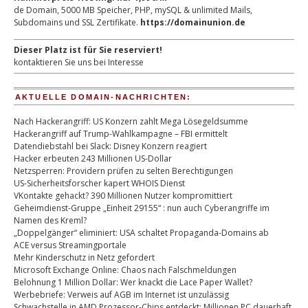
de Domain, 5000 MB Speicher, PHP, mySQL & unlimited Mails,
Subdomains und SSL Zertifikate.
https://domainunion.de
Dieser Platz ist für Sie reserviert!
kontaktieren Sie uns bei Interesse
AKTUELLE DOMAIN-NACHRICHTEN:
Nach Hackerangriff: US Konzern zahlt Mega Lösegeldsumme
Hackerangriff auf Trump-Wahlkampagne – FBI ermittelt
Datendiebstahl bei Slack: Disney Konzern reagiert
Hacker erbeuten 243 Millionen US-Dollar
Netzsperren: Providern prüfen zu selten Berechtigungen
US-Sicherheitsforscher kapert WHOIS Dienst
VKontakte gehackt? 390 Millionen Nutzer kompromittiert
Geheimdienst-Gruppe „Einheit 29155“ : nun auch Cyberangriffe im
Namen des Kreml?
„Doppelgänger“ eliminiert: USA schaltet Propaganda-Domains ab
ACE versus Streamingportale
Mehr Kinderschutz in Netz gefordert
Microsoft Exchange Online: Chaos nach Falschmeldungen
Belohnung 1 Million Dollar: Wer knackt die Lace Paper Wallet?
Werbebriefe: Verweis auf AGB im Internet ist unzulässig
Schwachstelle in AMD Prozessor-Chips entdeckt: Millionen PC dauerhaft