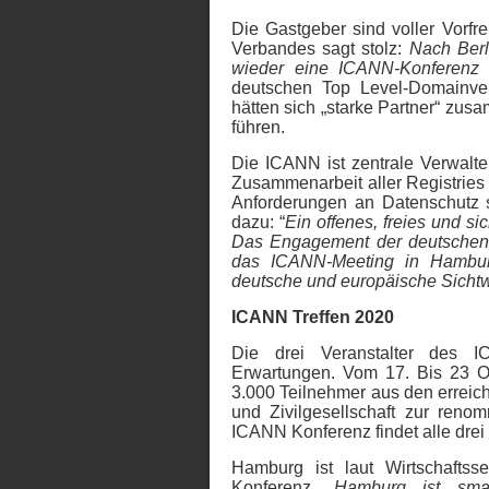
Die Gastgeber sind voller Vorfr
Verbandes sagt stolz:
Nach Berl
wieder eine ICANN-Konferenz 
deutschen Top Level-Domainve
hätten sich „starke Partner“ zu
führen.
Die ICANN ist zentrale Verwalte
Zusammenarbeit aller Registries
Anforderungen an Datenschutz 
dazu: “
Ein offenes, freies und sic
Das Engagement der deutschen 
das ICANN-Meeting in Hamburg 
deutsche und europäische Sichtwe
ICANN Treffen 2020
Die drei Veranstalter des 
Erwartungen. Vom 17. Bis 23 
3.000 Teilnehmer aus den errei
und Zivilgesellschaft zur reno
ICANN Konferenz findet alle drei
Hamburg ist laut Wirtschaftss
Konferenz
„Hamburg ist sma