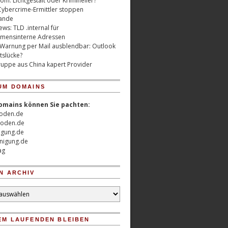
m: Lichtgestalt oder Krimineller?
Cybercrime-Ermittler stoppen
ande
ws: TLD .internal für
mensinterne Adressen
 Warnung per Mail ausblendbar: Outlook
tslücke?
uppe aus China kapert Provider
UM DOMAINS
omains können Sie pachten:
oden.de
oden.de
nigung.de
nigung.de
ag
N ARCHIV
EM LAUFENDEN BLEIBEN