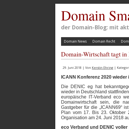
Domain Sma
der Domain-Blog: mit a
Domain News
Domain Recht
Doma
Domain-Wirtschaft tagt in
29. Juni 2018 | Von
Kerstin Ehring
| Kategor
ICANN Konferenz 2020 wieder 
Die DENIC eg hat bekanntgeg
wieder in Deutschland stattfinde
europäische IT-Verband eco wer
Domainwirtschaft sein, die n
Gastgeber für die „ICANN69“ ist
Plan vom 17. Bis 23. Oktober 2
Organisation am 24. Juni 2018 a
eco Verband und DENIC voller 