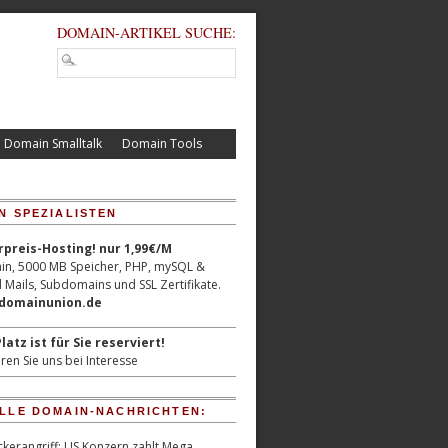
DOMAIN-ARTIKEL SUCHE:
Domain Smalltalk
Domain Tools
N SPEZIALISTEN
reis-Hosting! nur 1,99€/M
n, 5000 MB Speicher, PHP, mySQL &
 Mails, Subdomains und SSL Zertifikate.
/domainunion.de
latz ist für Sie reserviert!
ren Sie uns bei Interesse
LLE DOMAIN-NACHRICHTEN:
kerangriff: US Konzern zahlt Mega