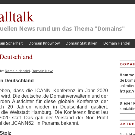
lltalk
ktuellen News rund um das Thema "Domains"
in Sicherheit
Domain Knowhow
Domain Statistiken
Domain Handel
 Deutschland
DOMAI
ie:
Domain Handel
,
Domain News
Hammerp
de Domai
in Deutschland
unlimited
eben, dass die ICANN Konferenz im Jahr 2020
https:/
n wird. Die deutsche .de Domainverwalterin und der
den Ausrichter für diese globale Konferenz der
Dieser P
ach 20 Jahren wieder in Deutschland gastiert.
kontaktie
 die Weltstadt Hamburg. Die Konferenz findet lau
020 statt. Das gab der Vorstand der Non Profit
uf der „ICANN62“ in Panama bekannt.
AKTUE
Stolz
Nach Hac