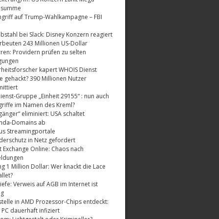
dsumme
griff auf Trump-Wahlkampagne – FBI
bstahl bei Slack: Disney Konzern reagiert
rbeuten 243 Millionen US-Dollar
ren: Providern prüfen zu selten
gungen
rheitsforscher kapert WHOIS Dienst
e gehackt? 390 Millionen Nutzer
ttiert
enst-Gruppe „Einheit 29155“ : nun auch
riffe im Namen des Kreml?
änger“ eliminiert: USA schaltet
nda-Domains ab
us Streamingportale
derschutz in Netz gefordert
t Exchange Online: Chaos nach
eldungen
 1 Million Dollar: Wer knackt die Lace
llet?
fe: Verweis auf AGB im Internet ist
ig
telle in AMD Prozessor-Chips entdeckt:
 PC dauerhaft infiziert