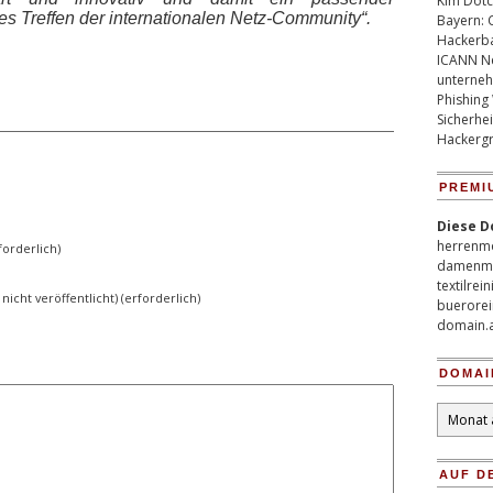
Kim Dotco
ges Treffen der internationalen Netz-Community“.
Bayern: 
Hackerb
ICANN Ne
unterneh
Phishing
Sicherhei
Hackergr
PREMI
Diese D
herrenm
orderlich)
damenm
textilrei
 nicht veröffentlicht) (erforderlich)
buerorei
domain.
DOMAI
Domain
Archiv
AUF D