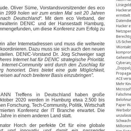
Lösegel
eude. Oliver Süme, Vorstandsvorsitzender des eco
Hackeran
in 1999 holen wir zum ersten Mal seit 20 Jahren
ermittelt
nach Deutschland“
. Mit dem eco Verband, der
Datendie
rwalterin DENIC und der Hansestadt Hamburg,
Hacker e
sammengefunden, um diese Konferenz zum Erfolg zu
Netzsper
Berechti
US-Siche
rin aller Internetadressen und muss die weltweite
VKontakt
 koordinieren. Dazu muss sie sich auch den neuen
kompromi
stellen.
DENIC-Vorstand Dr. Jörg Schweiger sagt
Geheimdi
heres Internet hat für DENIC strategische Priorität.
Cyberang
Internet-Community wird durch den Zuschlag für
„Doppelg
honoriert. Dies bietet eine gute Möglichkeit,
Propaga
isen auf noch breiterer Basis einzubringen”
.
ACE vers
Mehr Kin
Microsof
Falschm
ICANN Treffens in Deutschland haben große
Belohnung
Oktober 2020 werden in Hamburg etwa 2.500 bis
Paper Wa
chen
Forschung, Tech-Community, Politik, Wirtschaft
Werbebrie
mmierten Konferenz der IT Branche erwartet. Die
unzuläss
 Jahre in einem anderen Land statt.
Schwachs
enator Horch der perfekte Ort für eine globale
Millionen
rt und innovativ und damit ein passender