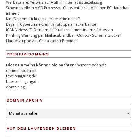
Werbebriefe: Verweis auf AGB im Internet ist unzulässig
Schwachstelle in AMD Prozessor-Chips entdeckt: Millionen PC dauerhaft
infiziert
Kim Dotcom: Lichtgestalt oder Krimineller?
Bayern: Cybercrime-Ermittler stoppen Hackerbande
ICANN News: TLD .internal für unternehmensinterne Adressen
Phishing Warnung per Mail ausblendbar: Outlook Sicherheitslücke?
Hackergruppe aus China kapert Provider
PREMIUM DOMAINS
Diese Domains können Sie pachten:
herrenmoden.de
damenmoden.de
textilreinigung.de
bueroreinigung.de
domain.ag
DOMAIN ARCHIV
Domain
Archiv
AUF DEM LAUFENDEN BLEIBEN