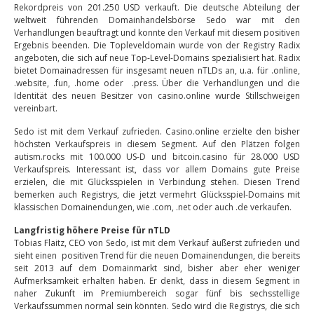
Rekordpreis von 201.250 USD verkauft. Die deutsche Abteilung der
weltweit führenden Domainhandelsbörse Sedo war mit den
Verhandlungen beauftragt und konnte den Verkauf mit diesem positiven
Ergebnis beenden. Die Topleveldomain wurde von der Registry Radix
angeboten, die sich auf neue Top-Level-Domains spezialisiert hat. Radix
bietet Domainadressen für insgesamt neuen nTLDs an, u.a. für .online,
.website, .fun, .home oder .press. Über die Verhandlungen und die
Identität des neuen Besitzer von casino.online wurde Stillschweigen
vereinbart.
Sedo ist mit dem Verkauf zufrieden. Casino.online erzielte den bisher
höchsten Verkaufspreis in diesem Segment. Auf den Plätzen folgen
autism.rocks mit 100.000 US-D und bitcoin.casino für 28.000 USD
Verkaufspreis. Interessant ist, dass vor allem Domains gute Preise
erzielen, die mit Glücksspielen in Verbindung stehen. Diesen Trend
bemerken auch Registrys, die jetzt vermehrt Glücksspiel-Domains mit
klassischen Domainendungen, wie .com, .net oder auch .de verkaufen.
Langfristig höhere Preise für nTLD
Tobias Flaitz, CEO von Sedo, ist mit dem Verkauf äußerst zufrieden und
sieht einen positiven Trend für die neuen Domainendungen, die bereits
seit 2013 auf dem Domainmarkt sind, bisher aber eher weniger
Aufmerksamkeit erhalten haben. Er denkt, dass in diesem Segment in
naher Zukunft im Premiumbereich sogar fünf bis sechsstellige
Verkaufssummen normal sein könnten. Sedo wird die Registrys, die sich