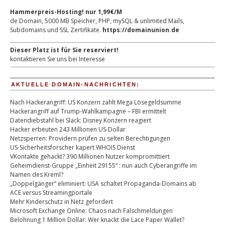
Hammerpreis-Hosting! nur 1,99€/M
de Domain, 5000 MB Speicher, PHP, mySQL & unlimited Mails,
Subdomains und SSL Zertifikate.
https://domainunion.de
Dieser Platz ist für Sie reserviert!
kontaktieren Sie uns bei Interesse
AKTUELLE DOMAIN-NACHRICHTEN:
Nach Hackerangriff: US Konzern zahlt Mega Lösegeldsumme
Hackerangriff auf Trump-Wahlkampagne – FBI ermittelt
Datendiebstahl bei Slack: Disney Konzern reagiert
Hacker erbeuten 243 Millionen US-Dollar
Netzsperren: Providern prüfen zu selten Berechtigungen
US-Sicherheitsforscher kapert WHOIS Dienst
VKontakte gehackt? 390 Millionen Nutzer kompromittiert
Geheimdienst-Gruppe „Einheit 29155“ : nun auch Cyberangriffe im
Namen des Kreml?
„Doppelgänger“ eliminiert: USA schaltet Propaganda-Domains ab
ACE versus Streamingportale
Mehr Kinderschutz in Netz gefordert
Microsoft Exchange Online: Chaos nach Falschmeldungen
Belohnung 1 Million Dollar: Wer knackt die Lace Paper Wallet?