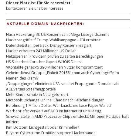
Dieser Platz ist für Sie reserviert!
kontaktieren Sie uns bei Interesse
AKTUELLE DOMAIN-NACHRICHTEN:
Nach Hackerangriff: US Konzern zahlt Mega Lösegeldsumme
Hackerangriff auf Trump-Wahlkampagne – FBI ermittelt
Datendiebstahl bei Slack: Disney Konzern reagiert
Hacker erbeuten 243 Millionen US-Dollar
Netzsperren: Providern prüfen zu selten Berechtigungen
US-Sicherheitsforscher kapert WHOIS Dienst
VKontakte gehackt? 390 Millionen Nutzer kompromittiert
Geheimdienst-Gruppe „Einheit 29155“ : nun auch Cyberangriffe im
Namen des Kreml?
„Doppelgänger“ eliminiert: USA schaltet Propaganda-Domains ab
ACE versus Streamingportale
Mehr Kinderschutz in Netz gefordert
Microsoft Exchange Online: Chaos nach Falschmeldungen
Belohnung 1 Million Dollar: Wer knackt die Lace Paper Wallet?
Werbebriefe: Verweis auf AGB im Internet ist unzulässig
Schwachstelle in AMD Prozessor-Chips entdeckt: Millionen PC dauerhaft
infiziert
Kim Dotcom: Lichtgestalt oder Krimineller?
Bayern: Cybercrime-Ermittler stoppen Hackerbande