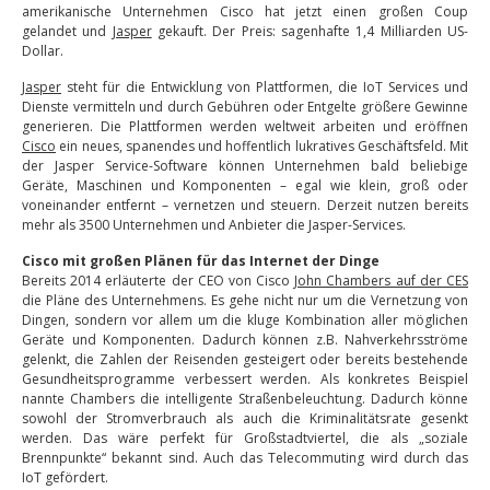
amerikanische Unternehmen Cisco hat jetzt einen großen Coup
gelandet und
Jasper
gekauft. Der Preis: sagenhafte 1,4 Milliarden US-
Dollar.
Jasper
steht für die Entwicklung von Plattformen, die IoT Services und
Dienste vermitteln und durch Gebühren oder Entgelte größere Gewinne
generieren. Die Plattformen werden weltweit arbeiten und eröffnen
Cisco
ein neues, spanendes und hoffentlich lukratives Geschäftsfeld. Mit
der Jasper Service-Software können Unternehmen bald beliebige
Geräte, Maschinen und Komponenten – egal wie klein, groß oder
voneinander entfernt – vernetzen und steuern. Derzeit nutzen bereits
mehr als 3500 Unternehmen und Anbieter die Jasper-Services.
Cisco mit großen Plänen für das Internet der Dinge
Bereits 2014 erläuterte der CEO von Cisco
John Chambers auf der CES
die Pläne des Unternehmens. Es gehe nicht nur um die Vernetzung von
Dingen, sondern vor allem um die kluge Kombination aller möglichen
Geräte und Komponenten. Dadurch können z.B. Nahverkehrsströme
gelenkt, die Zahlen der Reisenden gesteigert oder bereits bestehende
Gesundheitsprogramme verbessert werden. Als konkretes Beispiel
nannte Chambers die intelligente Straßenbeleuchtung. Dadurch könne
sowohl der Stromverbrauch als auch die Kriminalitätsrate gesenkt
werden. Das wäre perfekt für Großstadtviertel, die als „soziale
Brennpunkte“ bekannt sind. Auch das Telecommuting wird durch das
IoT gefördert.