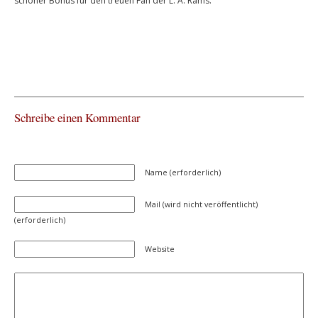
schöner Bonus für den treuen Fan der L. A. Rams.
Schreibe einen Kommentar
Name (erforderlich)
Mail (wird nicht veröffentlicht)
(erforderlich)
Website