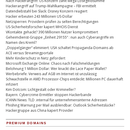
Nach Hackerangriff: US Konzern zahlt Mega Lösegeldsumme
Hackerangriff auf Trump-Wahlkampagne – FBI ermittelt
Datendiebstahl bei Slack: Disney Konzern reagiert
Hacker erbeuten 243 Millionen US-Dollar
Netzsperren: Providern prüfen zu selten Berechtigungen
US-Sicherheitsforscher kapert WHOIS Dienst
VKontakte gehackt? 390 Millionen Nutzer kompromittiert
Geheimdienst-Gruppe „Einheit 29155“ : nun auch Cyberangriffe im
Namen des Kreml?
„Doppelgänger“ eliminiert: USA schaltet Propaganda-Domains ab
ACE versus Streamingportale
Mehr Kinderschutz in Netz gefordert
Microsoft Exchange Online: Chaos nach Falschmeldungen
Belohnung 1 Million Dollar: Wer knackt die Lace Paper Wallet?
Werbebriefe: Verweis auf AGB im Internet ist unzulässig
Schwachstelle in AMD Prozessor-Chips entdeckt: Millionen PC dauerhaft
infiziert
Kim Dotcom: Lichtgestalt oder Krimineller?
Bayern: Cybercrime-Ermittler stoppen Hackerbande
ICANN News: TLD .internal für unternehmensinterne Adressen
Phishing Warnung per Mail ausblendbar: Outlook Sicherheitslücke?
Hackergruppe aus China kapert Provider
PREMIUM DOMAINS