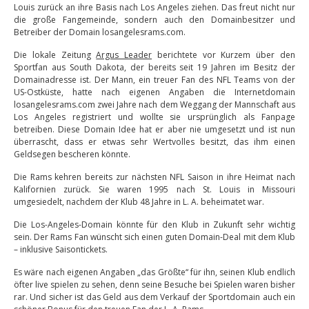
Louis zurück an ihre Basis nach Los Angeles ziehen. Das freut nicht nur
die große Fangemeinde, sondern auch den Domainbesitzer und
Betreiber der Domain losangelesrams.com.
Die lokale Zeitung
Argus Leader
berichtete vor Kurzem über den
Sportfan aus South Dakota, der bereits seit 19 Jahren im Besitz der
Domainadresse ist. Der Mann, ein treuer Fan des NFL Teams von der
US-Ostküste, hatte nach eigenen Angaben die Internetdomain
losangelesrams.com zwei Jahre nach dem Weggang der Mannschaft aus
Los Angeles registriert und wollte sie ursprünglich als Fanpage
betreiben. Diese Domain Idee hat er aber nie umgesetzt und ist nun
überrascht, dass er etwas sehr Wertvolles besitzt, das ihm einen
Geldsegen bescheren könnte.
Die Rams kehren bereits zur nächsten NFL Saison in ihre Heimat nach
Kalifornien zurück. Sie waren 1995 nach St. Louis in Missouri
umgesiedelt, nachdem der Klub 48 Jahre in L. A. beheimatet war.
Die Los-Angeles-Domain könnte für den Klub in Zukunft sehr wichtig
sein. Der Rams Fan wünscht sich einen guten Domain-Deal mit dem Klub
– inklusive Saisontickets.
Es wäre nach eigenen Angaben „das Größte“ für ihn, seinen Klub endlich
öfter live spielen zu sehen, denn seine Besuche bei Spielen waren bisher
rar. Und sicher ist das Geld aus dem Verkauf der Sportdomain auch ein