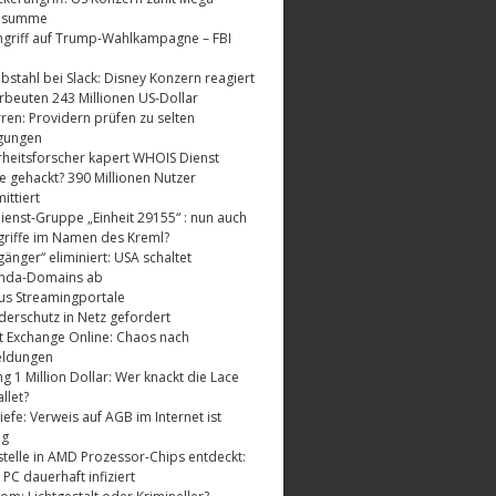
dsumme
griff auf Trump-Wahlkampagne – FBI
bstahl bei Slack: Disney Konzern reagiert
rbeuten 243 Millionen US-Dollar
ren: Providern prüfen zu selten
gungen
rheitsforscher kapert WHOIS Dienst
e gehackt? 390 Millionen Nutzer
ttiert
enst-Gruppe „Einheit 29155“ : nun auch
riffe im Namen des Kreml?
änger“ eliminiert: USA schaltet
nda-Domains ab
us Streamingportale
derschutz in Netz gefordert
t Exchange Online: Chaos nach
eldungen
 1 Million Dollar: Wer knackt die Lace
llet?
fe: Verweis auf AGB im Internet ist
ig
telle in AMD Prozessor-Chips entdeckt:
 PC dauerhaft infiziert