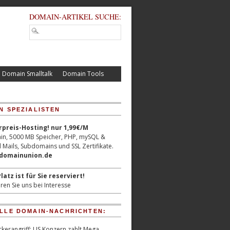
DOMAIN-ARTIKEL SUCHE:
Domain Smalltalk
Domain Tools
N SPEZIALISTEN
reis-Hosting! nur 1,99€/M
n, 5000 MB Speicher, PHP, mySQL &
 Mails, Subdomains und SSL Zertifikate.
/domainunion.de
latz ist für Sie reserviert!
ren Sie uns bei Interesse
LLE DOMAIN-NACHRICHTEN:
kerangriff: US Konzern zahlt Mega