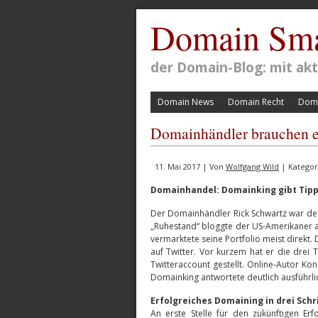
Domain Sma
der Domain-Blog: mit a
Domain News
Domain Recht
Doma
Domainhändler brauchen ei
11. Mai 2017 | Von
Wolfgang Wild
| Kategor
Domainhandel: Domainking gibt Tipps
Der Domainhändler Rick Schwartz war der
„Ruhestand“ bloggte der US-Amerikaner
vermarktete seine Portfolio meist direkt. 
auf Twitter. Vor kurzem hat er die drei
Twitteraccount gestellt. Online-Autor K
Domainking antwortete deutlich ausführli
Erfolgreiches Domaining in drei Schr
An erste Stelle für den zukünftigen Er