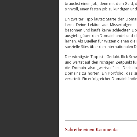
brauchst einen Job, denn mit dem Geld, d
sinnvoll, einen festen Job zu kündigen u
Ein zweiter Tipp lautet: Starte den Dom
Lerne Deine Lektion aus Misserfolgen –
besonnen und kaufe keine schlechten Doma
ausgiebig über den Domainhandel und de
lernen. Als Quellen für Wissen dienen d
spezielle Sites über den internationalen
Der wichtigste Tipp ist : Geduld. Rick Sch
und wartet auf den richtigen Zeitpunkt für
die Domain also „wertvoll“ ist. Deshal
Domains zu horten. Ein Portfolio, das s
verurteilt. Ein erfolgreicher Domainhändl
Schreibe einen Kommentar