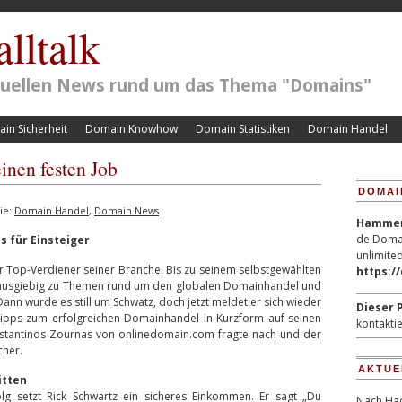
lltalk
ktuellen News rund um das Thema "Domains"
in Sicherheit
Domain Knowhow
Domain Statistiken
Domain Handel
nen festen Job
DOMAI
ie:
Domain Handel
,
Domain News
Hammerp
de Domai
 für Einsteiger
unlimited
 Top-Verdiener seiner Branche. Bis zu seinem selbstgewählten
https:/
 ausgiebig zu Themen rund um den globalen Domainhandel und
Dann wurde es still um Schwatz, doch jetzt meldet er sich wieder
Dieser P
 Tipps zum erfolgreichen Domainhandel in Kurzform auf seinen
kontaktie
onstantinos Zournas von onlinedomain.com fragte nach und der
cher.
AKTUE
itten
folg setzt Rick Schwartz ein sicheres Einkommen. Er sagt „Du
Nach Hac