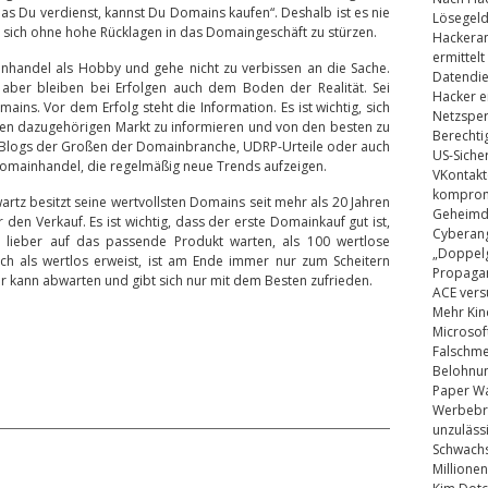
as Du verdienst, kannst Du Domains kaufen“. Deshalb ist es nie
Lösegel
nd sich ohne hohe Rücklagen in das Domaingeschäft zu stürzen.
Hackeran
ermittelt
ainhandel als Hobby und gehe nicht zu verbissen an die Sache.
Datendie
 aber bleiben bei Erfolgen auch dem Boden der Realität. Sei
Hacker e
ins. Vor dem Erfolg steht die Information. Es ist wichtig, sich
Netzsper
n dazugehörigen Markt zu informieren und von den besten zu
Berechti
ie Blogs der Großen der Domainbranche, UDRP-Urteile oder auch
US-Siche
 Domainhandel, die regelmäßig neue Trends aufzeigen.
VKontakt
kompromi
wartz besitzt seine wertvollsten Domains seit mehr als 20 Jahren
Geheimdi
 den Verkauf. Es ist wichtig, dass der erste Domainkauf gut ist,
Cyberang
b lieber auf das passende Produkt warten, als 100 wertlose
„Doppelg
ich als wertlos erweist, ist am Ende immer nur zum Scheitern
Propaga
er kann abwarten und gibt sich nur mit dem Besten zufrieden.
ACE vers
Mehr Kin
Microsof
Falschm
Belohnung
Paper Wa
Werbebrie
unzuläss
Schwachs
Millionen