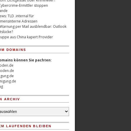
m: Lichtgestalt oder Krimineller?
Cybercrime-Ermittler stoppen
ande
ws: TLD .internal für
mensinterne Adressen
 Warnung per Mail ausblendbar: Outlook
tslücke?
uppe aus China kapert Provider
UM DOMAINS
omains können Sie pachten:
oden.de
oden.de
nigung.de
nigung.de
ag
N ARCHIV
EM LAUFENDEN BLEIBEN