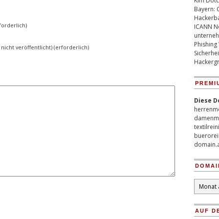
Kim Dotco
Bayern: 
Hackerb
orderlich)
ICANN Ne
unterneh
Phishing
 nicht veröffentlicht) (erforderlich)
Sicherhei
Hackergr
PREMI
Diese D
herrenm
damenm
textilrei
buerorei
domain.
DOMAI
Domain
Archiv
AUF D