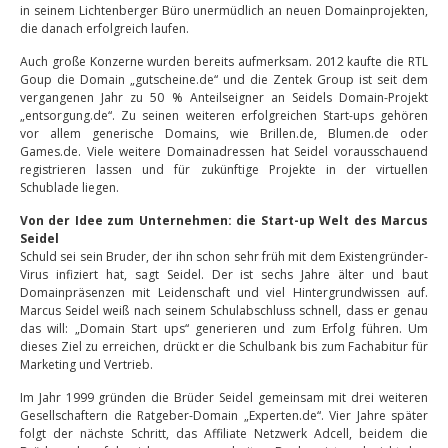
in seinem Lichtenberger Büro unermüdlich an neuen Domainprojekten,
die danach erfolgreich laufen.
Auch große Konzerne wurden bereits aufmerksam. 2012 kaufte die RTL
Goup die Domain „gutscheine.de“ und die Zentek Group ist seit dem
vergangenen Jahr zu 50 % Anteilseigner an Seidels Domain-Projekt
„entsorgung.de“. Zu seinen weiteren erfolgreichen Start-ups gehören
vor allem generische Domains, wie Brillen.de, Blumen.de oder
Games.de. Viele weitere Domainadressen hat Seidel vorausschauend
registrieren lassen und für zukünftige Projekte in der virtuellen
Schublade liegen.
Von der Idee zum Unternehmen: die Start-up Welt des Marcus
Seidel
Schuld sei sein Bruder, der ihn schon sehr früh mit dem Existengründer-
Virus infiziert hat, sagt Seidel. Der ist sechs Jahre älter und baut
Domainpräsenzen mit Leidenschaft und viel Hintergrundwissen auf.
Marcus Seidel weiß nach seinem Schulabschluss schnell, dass er genau
das will: „Domain Start ups“ generieren und zum Erfolg führen. Um
dieses Ziel zu erreichen, drückt er die Schulbank bis zum Fachabitur für
Marketing und Vertrieb.
Im Jahr 1999 gründen die Brüder Seidel gemeinsam mit drei weiteren
Gesellschaftern die Ratgeber-Domain „Experten.de“. Vier Jahre später
folgt der nächste Schritt, das Affiliate Netzwerk Adcell, beidem die