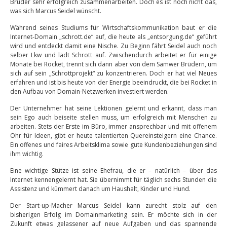
Brüder sehr erfolgreich zusammenarbeiten. Doch es ist noch nicht das,
was sich Marcus Seidel wünscht.
Während seines Studiums für Wirtschaftskommunikation baut er die
Internet-Domain „schrott.de“ auf, die heute als „entsorgung.de“ geführt
wird und entdeckt damit eine Nische. Zu Beginn fährt Seidel auch noch
selber Lkw und lädt Schrott auf. Zwischendurch arbeitet er für einige
Monate bei Rocket, trennt sich dann aber von dem Samwer Brüdern, um
sich auf sein „Schrottprojekt“ zu konzentrieren. Doch er hat viel Neues
erfahren und ist bis heute von der Energie beeindruckt, die bei Rocket in
den Aufbau von Domain-Netzwerken investiert werden.
Der Unternehmer hat seine Lektionen gelernt und erkannt, dass man
sein Ego auch beiseite stellen muss, um erfolgreich mit Menschen zu
arbeiten. Stets der Erste im Büro, immer ansprechbar und mit offenem
Ohr für Ideen, gibt er heute talentierten Quereinsteigern eine Chance.
Ein offenes und faires Arbeitsklima sowie gute Kundenbeziehungen sind
ihm wichtig.
Eine wichtige Stütze ist seine Ehefrau, die er – natürlich – über das
Internet kennengelernt hat. Sie übernimmt für täglich sechs Stunden die
Assistenz und kümmert danach um Haushalt, Kinder und Hund.
Der Start-up-Macher Marcus Seidel kann zurecht stolz auf den
bisherigen Erfolg im Domainmarketing sein. Er möchte sich in der
Zukunft etwas gelassener auf neue Aufgaben und das spannende