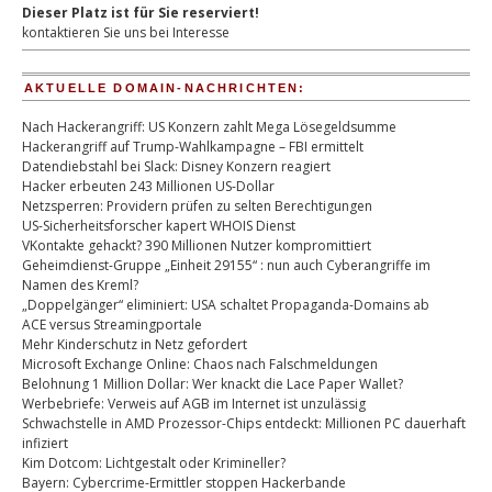
Dieser Platz ist für Sie reserviert!
kontaktieren Sie uns bei Interesse
AKTUELLE DOMAIN-NACHRICHTEN:
Nach Hackerangriff: US Konzern zahlt Mega Lösegeldsumme
Hackerangriff auf Trump-Wahlkampagne – FBI ermittelt
Datendiebstahl bei Slack: Disney Konzern reagiert
Hacker erbeuten 243 Millionen US-Dollar
Netzsperren: Providern prüfen zu selten Berechtigungen
US-Sicherheitsforscher kapert WHOIS Dienst
VKontakte gehackt? 390 Millionen Nutzer kompromittiert
Geheimdienst-Gruppe „Einheit 29155“ : nun auch Cyberangriffe im
Namen des Kreml?
„Doppelgänger“ eliminiert: USA schaltet Propaganda-Domains ab
ACE versus Streamingportale
Mehr Kinderschutz in Netz gefordert
Microsoft Exchange Online: Chaos nach Falschmeldungen
Belohnung 1 Million Dollar: Wer knackt die Lace Paper Wallet?
Werbebriefe: Verweis auf AGB im Internet ist unzulässig
Schwachstelle in AMD Prozessor-Chips entdeckt: Millionen PC dauerhaft
infiziert
Kim Dotcom: Lichtgestalt oder Krimineller?
Bayern: Cybercrime-Ermittler stoppen Hackerbande