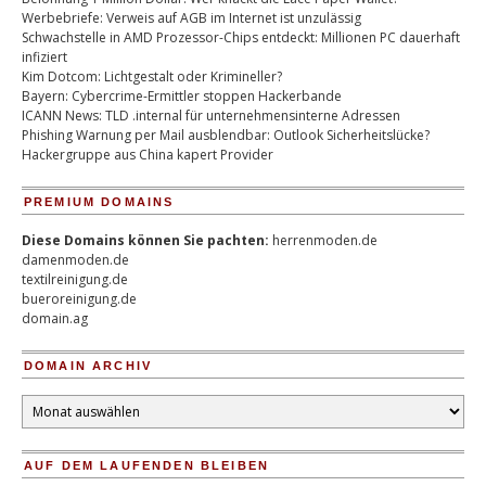
Werbebriefe: Verweis auf AGB im Internet ist unzulässig
Schwachstelle in AMD Prozessor-Chips entdeckt: Millionen PC dauerhaft
infiziert
Kim Dotcom: Lichtgestalt oder Krimineller?
Bayern: Cybercrime-Ermittler stoppen Hackerbande
ICANN News: TLD .internal für unternehmensinterne Adressen
Phishing Warnung per Mail ausblendbar: Outlook Sicherheitslücke?
Hackergruppe aus China kapert Provider
PREMIUM DOMAINS
Diese Domains können Sie pachten:
herrenmoden.de
damenmoden.de
textilreinigung.de
bueroreinigung.de
domain.ag
DOMAIN ARCHIV
Domain
Archiv
AUF DEM LAUFENDEN BLEIBEN