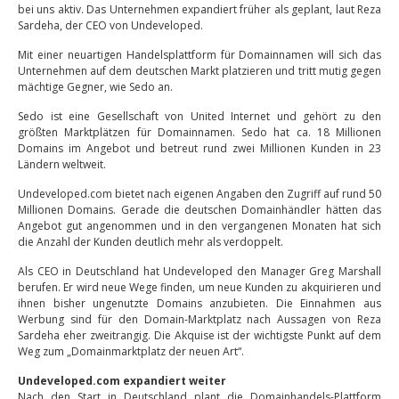
bei uns aktiv. Das Unternehmen expandiert früher als geplant, laut Reza
Sardeha, der CEO von Undeveloped.
Mit einer neuartigen Handelsplattform für Domainnamen will sich das
Unternehmen auf dem deutschen Markt platzieren und tritt mutig gegen
mächtige Gegner, wie Sedo an.
Sedo ist eine Gesellschaft von United Internet und gehört zu den
größten Marktplätzen für Domainnamen. Sedo hat ca. 18 Millionen
Domains im Angebot und betreut rund zwei Millionen Kunden in 23
Ländern weltweit.
Undeveloped.com bietet nach eigenen Angaben den Zugriff auf rund 50
Millionen Domains. Gerade die deutschen Domainhändler hätten das
Angebot gut angenommen und in den vergangenen Monaten hat sich
die Anzahl der Kunden deutlich mehr als verdoppelt.
Als CEO in Deutschland hat Undeveloped den Manager Greg Marshall
berufen. Er wird neue Wege finden, um neue Kunden zu akquirieren und
ihnen bisher ungenutzte Domains anzubieten. Die Einnahmen aus
Werbung sind für den Domain-Marktplatz nach Aussagen von Reza
Sardeha eher zweitrangig. Die Akquise ist der wichtigste Punkt auf dem
Weg zum „Domainmarktplatz der neuen Art“.
Undeveloped.com expandiert weiter
Nach den Start in Deutschland plant die Domainhandels-Plattform