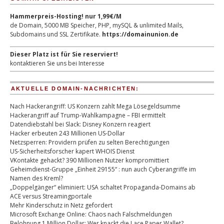
Hammerpreis-Hosting! nur 1,99€/M
de Domain, 5000 MB Speicher, PHP, mySQL & unlimited Mails,
Subdomains und SSL Zertifikate.
https://domainunion.de
Dieser Platz ist für Sie reserviert!
kontaktieren Sie uns bei Interesse
AKTUELLE DOMAIN-NACHRICHTEN:
Nach Hackerangriff: US Konzern zahlt Mega Lösegeldsumme
Hackerangriff auf Trump-Wahlkampagne – FBI ermittelt
Datendiebstahl bei Slack: Disney Konzern reagiert
Hacker erbeuten 243 Millionen US-Dollar
Netzsperren: Providern prüfen zu selten Berechtigungen
US-Sicherheitsforscher kapert WHOIS Dienst
VKontakte gehackt? 390 Millionen Nutzer kompromittiert
Geheimdienst-Gruppe „Einheit 29155“ : nun auch Cyberangriffe im
Namen des Kreml?
„Doppelgänger“ eliminiert: USA schaltet Propaganda-Domains ab
ACE versus Streamingportale
Mehr Kinderschutz in Netz gefordert
Microsoft Exchange Online: Chaos nach Falschmeldungen
Belohnung 1 Million Dollar: Wer knackt die Lace Paper Wallet?