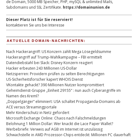
de Domain, 5000 MB Speicher, PHP, mySQL & unlimited Mails,
Subdomains und SSL Zertifikate.
https://domainunion.de
Dieser Platz ist für Sie reserviert!
kontaktieren Sie uns bei Interesse
AKTUELLE DOMAIN-NACHRICHTEN:
Nach Hackerangriff: US Konzern zahlt Mega Lösegeldsumme
Hackerangriff auf Trump-Wahlkampagne – FBI ermittelt
Datendiebstahl bei Slack: Disney Konzern reagiert
Hacker erbeuten 243 Millionen US-Dollar
Netzsperren: Providern prüfen zu selten Berechtigungen
US-Sicherheitsforscher kapert WHOIS Dienst
VKontakte gehackt? 390 Millionen Nutzer kompromittiert
Geheimdienst-Gruppe „Einheit 29155“ : nun auch Cyberangriffe im
Namen des Kreml?
„Doppelgänger“ eliminiert: USA schaltet Propaganda-Domains ab
ACE versus Streamingportale
Mehr Kinderschutz in Netz gefordert
Microsoft Exchange Online: Chaos nach Falschmeldungen
Belohnung 1 Million Dollar: Wer knackt die Lace Paper Wallet?
Werbebriefe: Verweis auf AGB im Internet ist unzulässig
Schwachstelle in AMD Prozessor-Chips entdeckt: Millionen PC dauerhaft