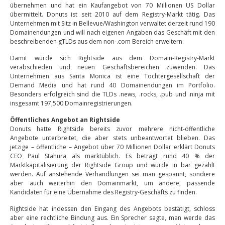
übernehmen und hat ein Kaufangebot von 70 Millionen US Dollar
übermittelt. Donuts ist seit 2010 auf dem Registry-Markt tätig. Das
Unternehmen mit Sitz in Bellevue/Washington verwaltet derzeit rund 190
Domainendungen und will nach eigenen Angaben das Geschäft mit den
beschreibenden gTLDs aus dem non-.com Bereich erweitern.
Damit würde sich Rightside aus dem Domain-Registry-Markt
verabschieden und neuen Geschäftsbereichen zuwenden. Das
Unternehmen aus Santa Monica ist eine Tochtergesellschaft der
Demand Media und hat rund 40 Domainendungen im Portfolio.
Besonders erfolgreich sind die TLDs .news, .rocks, .pub und .ninja mit
insgesamt 197,500 Domainregistrierungen.
Öffentliches Angebot an Rightside
Donuts hatte Rightside bereits zuvor mehrere nicht-öffentliche
Angebote unterbreitet, die aber stets unbeantwortet blieben. Das
jetzige – öffentliche – Angebot über 70 Millionen Dollar erklärt Donuts
CEO Paul Stahura als marktüblich. Es beträgt rund 40 % der
Marktkapitalisierung der Rightside Group und würde in bar gezahlt
werden. Auf anstehende Verhandlungen sei man gespannt, sondiere
aber auch weiterhin den Domainmarkt, um andere, passende
Kandidaten für eine Übernahme des Registry-Geschäfts zu finden.
Rightside hat indessen den Eingang des Angebots bestätigt, schloss
aber eine rechtliche Bindung aus. Ein Sprecher sagte, man werde das