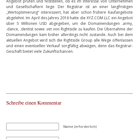
Angebot prüfen und feststellen, ob es im Interesse von Unternehmen
und Gesellschaftern liege. Der Registrar ist an einer langfristigen
„Wertoptimierung“ interessiert, hat aber schon frühere Kaufangebote
abgelehnt. Im April des Jahres 2016 hatte die XYZ.COM LLC ein Angebot
über 5 Millionen USD abgegeben, um die Domainendungen .army,
.dance, .dentist sowie .vet von Rightside zu kaufen. Die Übernahme der
Domainendungen kam bisher allerdings nicht zustande. Auch bei dem
aktuellen Angebot wird sich die Rightside Group alle Wege offenlassen
und einen eventuellen Verkauf sorgfältig abwägen, denn das Registrar-
Geschäft bietet viele Zukunftschancen.
Schreibe einen Kommentar
Name (erforderlich)