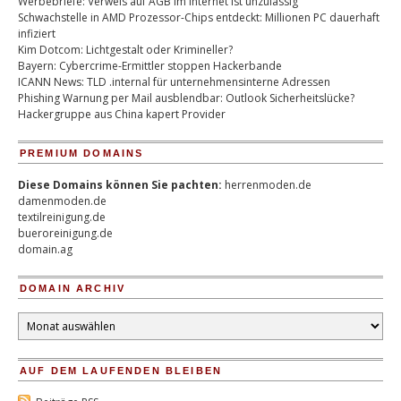
Werbebriefe: Verweis auf AGB im Internet ist unzulässig
Schwachstelle in AMD Prozessor-Chips entdeckt: Millionen PC dauerhaft
infiziert
Kim Dotcom: Lichtgestalt oder Krimineller?
Bayern: Cybercrime-Ermittler stoppen Hackerbande
ICANN News: TLD .internal für unternehmensinterne Adressen
Phishing Warnung per Mail ausblendbar: Outlook Sicherheitslücke?
Hackergruppe aus China kapert Provider
PREMIUM DOMAINS
Diese Domains können Sie pachten:
herrenmoden.de
damenmoden.de
textilreinigung.de
bueroreinigung.de
domain.ag
DOMAIN ARCHIV
Domain
Archiv
AUF DEM LAUFENDEN BLEIBEN