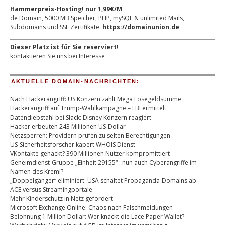
Hammerpreis-Hosting! nur 1,99€/M
de Domain, 5000 MB Speicher, PHP, mySQL & unlimited Mails,
Subdomains und SSL Zertifikate.
https://domainunion.de
Dieser Platz ist für Sie reserviert!
kontaktieren Sie uns bei Interesse
AKTUELLE DOMAIN-NACHRICHTEN:
Nach Hackerangriff: US Konzern zahlt Mega Lösegeldsumme
Hackerangriff auf Trump-Wahlkampagne – FBI ermittelt
Datendiebstahl bei Slack: Disney Konzern reagiert
Hacker erbeuten 243 Millionen US-Dollar
Netzsperren: Providern prüfen zu selten Berechtigungen
US-Sicherheitsforscher kapert WHOIS Dienst
VKontakte gehackt? 390 Millionen Nutzer kompromittiert
Geheimdienst-Gruppe „Einheit 29155“ : nun auch Cyberangriffe im
Namen des Kreml?
„Doppelgänger“ eliminiert: USA schaltet Propaganda-Domains ab
ACE versus Streamingportale
Mehr Kinderschutz in Netz gefordert
Microsoft Exchange Online: Chaos nach Falschmeldungen
Belohnung 1 Million Dollar: Wer knackt die Lace Paper Wallet?