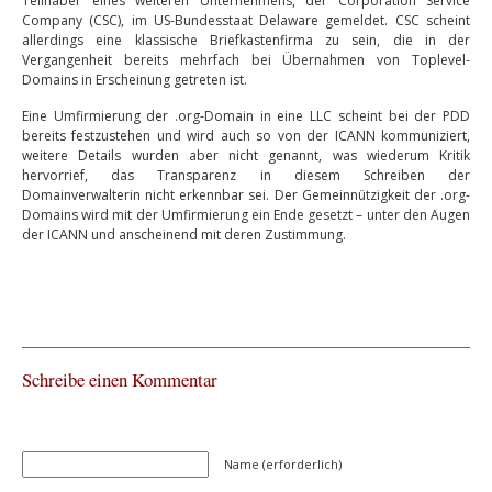
Teilhaber eines weiteren Unternehmens, der Corporation Service
Company (CSC), im US-Bundesstaat Delaware gemeldet. CSC scheint
allerdings eine klassische Briefkastenfirma zu sein, die in der
Vergangenheit bereits mehrfach bei Übernahmen von Toplevel-
Domains in Erscheinung getreten ist.
Eine Umfirmierung der .org-Domain in eine LLC scheint bei der PDD
bereits festzustehen und wird auch so von der ICANN kommuniziert,
weitere Details wurden aber nicht genannt, was wiederum Kritik
hervorrief, das Transparenz in diesem Schreiben der
Domainverwalterin nicht erkennbar sei. Der Gemeinnützigkeit der .org-
Domains wird mit der Umfirmierung ein Ende gesetzt – unter den Augen
der ICANN und anscheinend mit deren Zustimmung.
Schreibe einen Kommentar
Name (erforderlich)