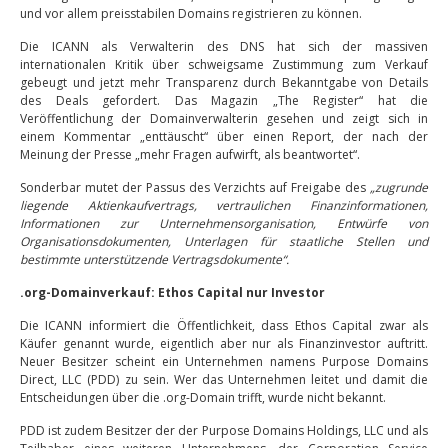
und vor allem preisstabilen Domains registrieren zu können.
Die ICANN als Verwalterin des DNS hat sich der massiven
internationalen Kritik über schweigsame Zustimmung zum Verkauf
gebeugt und jetzt mehr Transparenz durch Bekanntgabe von Details
des Deals gefordert. Das Magazin „The Register“ hat die
Veröffentlichung der Domainverwalterin gesehen und zeigt sich in
einem Kommentar „enttäuscht“ über einen Report, der nach der
Meinung der Presse „mehr Fragen aufwirft, als beantwortet“.
Sonderbar mutet der Passus des Verzichts auf Freigabe des
„
zugrunde
liegende Aktienkaufvertrags, vertraulichen Finanzinformationen,
Informationen zur Unternehmensorganisation, Entwürfe von
Organisationsdokumenten, Unterlagen für staatliche Stellen und
bestimmte unterstützende Vertragsdokumente“.
.org-Domainverkauf: Ethos Capital nur Investor
Die ICANN informiert die Öffentlichkeit, dass Ethos Capital zwar als
Käufer genannt wurde, eigentlich aber nur als Finanzinvestor auftritt.
Neuer Besitzer scheint ein Unternehmen namens Purpose Domains
Direct, LLC (PDD) zu sein. Wer das Unternehmen leitet und damit die
Entscheidungen über die .org-Domain trifft, wurde nicht bekannt.
PDD ist zudem Besitzer der der Purpose Domains Holdings, LLC und als