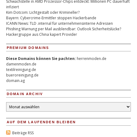
Schwachstelle in AMD Prozessor-Chips entdeckt: Millionen PC dauerhaft
infiziert
Kim Dotcom: Lichtgestalt oder Krimineller?
Bayern: Cybercrime-Ermittler stoppen Hackerbande
ICANN News: TLD .internal für unternehmensinterne Adressen
Phishing Warnung per Mail ausblendbar: Outlook Sicherheitslücke?
Hackergruppe aus China kapert Provider
PREMIUM DOMAINS
Diese Domains können Sie pachten:
herrenmoden.de
damenmoden.de
textilreinigung.de
bueroreinigung.de
domain.ag
DOMAIN ARCHIV
Domain
Archiv
AUF DEM LAUFENDEN BLEIBEN
Beiträge RSS