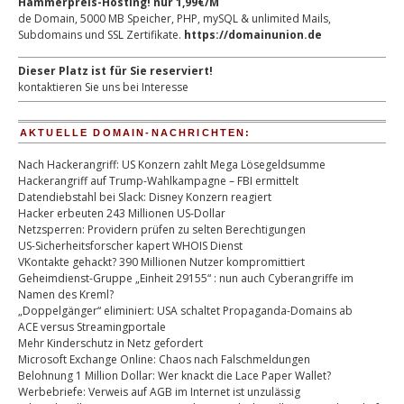
Hammerpreis-Hosting! nur 1,99€/M
de Domain, 5000 MB Speicher, PHP, mySQL & unlimited Mails,
Subdomains und SSL Zertifikate.
https://domainunion.de
Dieser Platz ist für Sie reserviert!
kontaktieren Sie uns bei Interesse
AKTUELLE DOMAIN-NACHRICHTEN:
Nach Hackerangriff: US Konzern zahlt Mega Lösegeldsumme
Hackerangriff auf Trump-Wahlkampagne – FBI ermittelt
Datendiebstahl bei Slack: Disney Konzern reagiert
Hacker erbeuten 243 Millionen US-Dollar
Netzsperren: Providern prüfen zu selten Berechtigungen
US-Sicherheitsforscher kapert WHOIS Dienst
VKontakte gehackt? 390 Millionen Nutzer kompromittiert
Geheimdienst-Gruppe „Einheit 29155“ : nun auch Cyberangriffe im
Namen des Kreml?
„Doppelgänger“ eliminiert: USA schaltet Propaganda-Domains ab
ACE versus Streamingportale
Mehr Kinderschutz in Netz gefordert
Microsoft Exchange Online: Chaos nach Falschmeldungen
Belohnung 1 Million Dollar: Wer knackt die Lace Paper Wallet?
Werbebriefe: Verweis auf AGB im Internet ist unzulässig