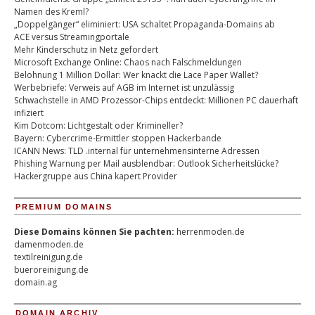
Namen des Kreml?
„Doppelgänger“ eliminiert: USA schaltet Propaganda-Domains ab
ACE versus Streamingportale
Mehr Kinderschutz in Netz gefordert
Microsoft Exchange Online: Chaos nach Falschmeldungen
Belohnung 1 Million Dollar: Wer knackt die Lace Paper Wallet?
Werbebriefe: Verweis auf AGB im Internet ist unzulässig
Schwachstelle in AMD Prozessor-Chips entdeckt: Millionen PC dauerhaft
infiziert
Kim Dotcom: Lichtgestalt oder Krimineller?
Bayern: Cybercrime-Ermittler stoppen Hackerbande
ICANN News: TLD .internal für unternehmensinterne Adressen
Phishing Warnung per Mail ausblendbar: Outlook Sicherheitslücke?
Hackergruppe aus China kapert Provider
PREMIUM DOMAINS
Diese Domains können Sie pachten:
herrenmoden.de
damenmoden.de
textilreinigung.de
bueroreinigung.de
domain.ag
DOMAIN ARCHIV