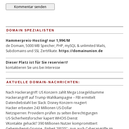
DOMAIN SPEZIALISTEN
Hammerpreis-Hosting! nur 1,99€/M
de Domain, 5000 MB Speicher, PHP, mySQL & unlimited Mails,
Subdomains und SSL Zertifikate.
https://domainunion.de
Dieser Platz ist für Sie reserviert!
kontaktieren Sie uns bei Interesse
AKTUELLE DOMAIN-NACHRICHTEN:
Nach Hackerangriff: US Konzern zahlt Mega Lösegeldsumme
Hackerangriff auf Trump-Wahlkampagne – FBI ermittelt
Datendiebstahl bei Slack: Disney Konzern reagiert
Hacker erbeuten 243 Millionen US-Dollar
Netzsperren: Providern prüfen zu selten Berechtigungen
US-Sicherheitsforscher kapert WHOIS Dienst
VKontakte gehackt? 390 Millionen Nutzer kompromittiert
Geheimdienst-Gruppe „Einheit 29155“ : nun auch Cyberangriffe im