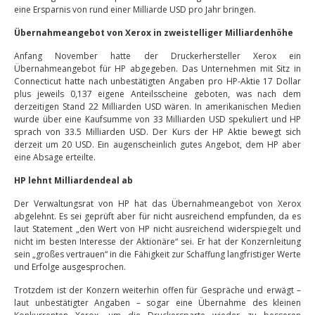
eine Ersparnis von rund einer Milliarde USD pro Jahr bringen.
Übernahmeangebot von Xerox in zweistelliger Milliardenhöhe
Anfang November hatte der Druckerhersteller Xerox ein
Übernahmeangebot für HP abgegeben. Das Unternehmen mit Sitz in
Connecticut hatte nach unbestätigten Angaben pro HP-Aktie 17 Dollar
plus jeweils 0,137 eigene Anteilsscheine geboten, was nach dem
derzeitigen Stand 22 Milliarden USD wären. In amerikanischen Medien
wurde über eine Kaufsumme von 33 Milliarden USD spekuliert und HP
sprach von 33.5 Milliarden USD. Der Kurs der HP Aktie bewegt sich
derzeit um 20 USD. Ein augenscheinlich gutes Angebot, dem HP aber
eine Absage erteilte.
HP lehnt Milliardendeal ab
Der Verwaltungsrat von HP hat das Übernahmeangebot von Xerox
abgelehnt. Es sei geprüft aber für nicht ausreichend empfunden, da es
laut Statement „den Wert von HP nicht ausreichend widerspiegelt und
nicht im besten Interesse der Aktionäre“ sei. Er hat der Konzernleitung
sein „großes vertrauen“ in die Fähigkeit zur Schaffung langfristiger Werte
und Erfolge ausgesprochen.
Trotzdem ist der Konzern weiterhin offen für Gespräche und erwägt –
laut unbestätigter Angaben – sogar eine Übernahme des kleinen