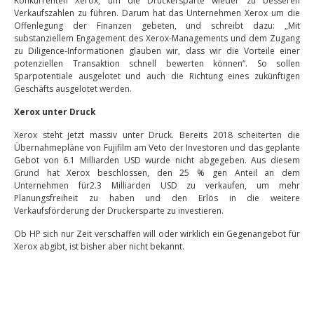
Konkurrenten Xerox, um die Druckersparte wieder zu besseren
Verkaufszahlen zu führen. Darum hat das Unternehmen Xerox um die
Offenlegung der Finanzen gebeten, und schreibt dazu: „Mit
substanziellem Engagement des Xerox-Managements und dem Zugang
zu Diligence-Informationen glauben wir, dass wir die Vorteile einer
potenziellen Transaktion schnell bewerten können“. So sollen
Sparpotentiale ausgelotet und auch die Richtung eines zukünftigen
Geschäfts ausgelotet werden.
Xerox unter Druck
Xerox steht jetzt massiv unter Druck. Bereits 2018 scheiterten die
Übernahmepläne von Fujifilm am Veto der Investoren und das geplante
Gebot von 6.1 Milliarden USD wurde nicht abgegeben. Aus diesem
Grund hat Xerox beschlossen, den 25 % gen Anteil an dem
Unternehmen für2.3 Milliarden USD zu verkaufen, um mehr
Planungsfreiheit zu haben und den Erlös in die weitere
Verkaufsförderung der Druckersparte zu investieren.
Ob HP sich nur Zeit verschaffen will oder wirklich ein Gegenangebot für
Xerox abgibt, ist bisher aber nicht bekannt.