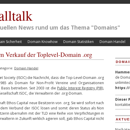
lltalk
ktuellen News rund um das Thema "Domains"
in Sicherheit
Domain Knowhow
Domain Statistiken
Domain Handel
em Verkauf der Toplevel-Domain .org
DOMAI
ategorie:
Domain Handel
Hammerp
de Domai
et Society (ISOC) die Nachricht, dass die Top-Level-Domain .org
unlimited
1985 als Domain für Non-Profit Vereine und Organisationen
https:/
Basis betrieben. Seit 2003 ist die
Public Interest Registry (PIR)
,
Gesellschaft ISOC, die Verwalterin der .org-Domain.
Dieser P
aft Ethos Capital neue Besitzerin von .org. Sie wird sofort nach
kontaktie
 dem Verbund der ISOC lösen und somit deren Status als Non
sitzerin übernahm mit der TLD eine Reihe von Verpflichtungen in
walterin in Zukunft wirklich agieren soll, gab Ethos Capital nicht
AKTUE
Nach Hac