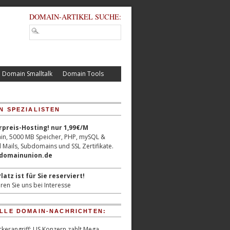
DOMAIN-ARTIKEL SUCHE:
Domain Smalltalk
Domain Tools
N SPEZIALISTEN
reis-Hosting! nur 1,99€/M
n, 5000 MB Speicher, PHP, mySQL &
 Mails, Subdomains und SSL Zertifikate.
/domainunion.de
latz ist für Sie reserviert!
ren Sie uns bei Interesse
LLE DOMAIN-NACHRICHTEN:
kerangriff: US Konzern zahlt Mega