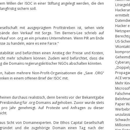
em Willen der ISOC in einer Stiftung angelegt werden, die den
Lösegel
ngfristig sichern soll.
Hackeran
ermittelt
Datendie
Hacker e
sellschaft mit ausgeprägtem Profitstreben ist, sehen viele
Netzsper
bände den Verkauf mit Sorge. Tim Berners-Lee schrieb auf
Berechti
Verkauf von .org an ein privates Unternehmen. Wenn PIR am Ende
US-Siche
resse zu handeln, wäre es eine Farce.“
VKontakt
kompromi
stabilität und befürchten einen Anstieg der Preise und Kosten,
Geheimdi
nicht mehr schultern können. Zudem wird befürchtet, dass die
Cyberang
g die Domains regierungskritischer NGOs abschalten könnten.
„Doppelg
Propaga
hen, haben mehrere Non-Profit-Organisationen die „Save .ORG“
ACE vers
ken in einem offenen Brief der ISOC mit.
Mehr Kin
Microsof
Falschm
einen durchaus realistisch, denn bereits vor der Bekanntgabe
Belohnung
 Preisbindung für .org-Domains aufgehoben. Zuvor wurde stets
Paper Wa
pro Jahr genehmigt. Auf Proteste und Anfragen zu dieser
Werbebrie
icht.
unzuläss
Schwachs
aus Sicht von Domainexperten. Die Ethos Capital Gesellschaft
Millionen
gründet und die zugehörige Domain einen Tag nach der