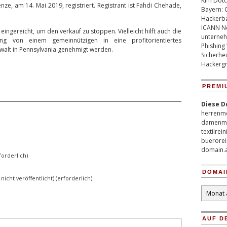
Kim Dotco
e, am 14. Mai 2019, registriert. Registrant ist Fahdi Chehade,
Bayern: 
Hackerb
ICANN Ne
ingereicht, um den verkauf zu stoppen. Vielleicht hilft auch die
unterneh
g von einem gemeinnützigen in eine profitorientiertes
Phishing
lt in Pennsylvania genehmigt werden.
Sicherhei
Hackergr
PREMI
Diese D
herrenm
damenm
textilrei
buerorei
domain.
orderlich)
DOMAI
 nicht veröffentlicht) (erforderlich)
Domain
Archiv
AUF D