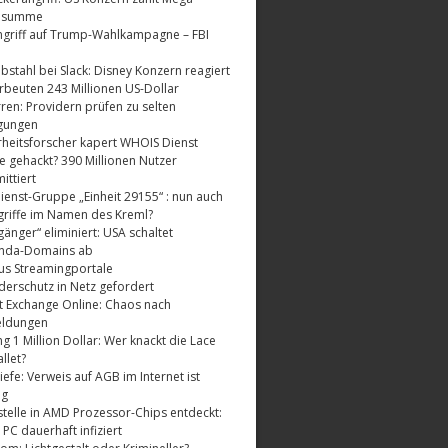
dsumme
griff auf Trump-Wahlkampagne – FBI
bstahl bei Slack: Disney Konzern reagiert
rbeuten 243 Millionen US-Dollar
ren: Providern prüfen zu selten
gungen
rheitsforscher kapert WHOIS Dienst
e gehackt? 390 Millionen Nutzer
ttiert
enst-Gruppe „Einheit 29155“ : nun auch
riffe im Namen des Kreml?
änger“ eliminiert: USA schaltet
nda-Domains ab
us Streamingportale
derschutz in Netz gefordert
t Exchange Online: Chaos nach
eldungen
 1 Million Dollar: Wer knackt die Lace
llet?
fe: Verweis auf AGB im Internet ist
ig
telle in AMD Prozessor-Chips entdeckt:
 PC dauerhaft infiziert