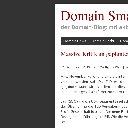
Domain Sma
der Domain-Blog: mit a
Domain News
Domain Recht
Doma
Massive Kritik an geplant
2. Dezember 2019 | Von
Wolfgang Wild
| K
Mitte November veröffentlichte die Intern
verkauft werden soll. Die TLD wurde 
gegründet wund wird seitdem auf dieser 
eine Tochtergesellschaft der Non-Profit -
Laut ISOC wird die US-Investmentgesellsch
der Übernahme die TLD-Verwalterin aus
Profit Gesellschaft löschen. Die neue Be
Bezug auf die Führung des PIR. Wie die Ver
bekannt.