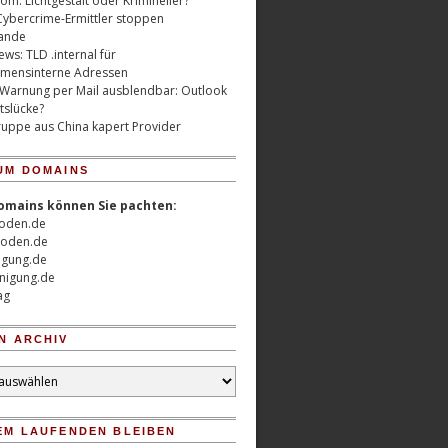
m: Lichtgestalt oder Krimineller?
Cybercrime-Ermittler stoppen
ande
ws: TLD .internal für
mensinterne Adressen
 Warnung per Mail ausblendbar: Outlook
tslücke?
uppe aus China kapert Provider
UM DOMAINS
omains können Sie pachten:
oden.de
oden.de
nigung.de
nigung.de
ag
N ARCHIV
EM LAUFENDEN BLEIBEN