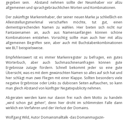
gegeben sein. Abstand nehmen sollte der Neuinhaber vor allzu
allgemeinen und sprachgebräuchlichen Worten und Kombinationen.
Der zukünftige Markeninhaber, der seiner neuen Marke ja schließlich ein
Alleinstellungsmerkmal verschaffen möchte, tut gut, einen
dementsprechenden Namen zu wählen. Hier bieten sich nicht nur
Fantasienamen an, auch aus Namensanfängen können schöne
Kombinationen entstehen. Vorsichtig sollte man auch hier mit allzu
allgemeinen Begriffen sein, aber auch mit Buchstabenkombinationen
wie BLT beispielsweise.
Empfehlenswert ist es immer Markenregister zu befragen, ein gutes
Wörterbuch, aber auch Suchmaschinenanfragen können gute
Ergebnisse zutage fördern. Schnell bekommt jeder so eine gute
Übersicht, was es mit dem gewünschten Namen so alles auf sich hat und
hier schlägt man zwei Fliegen mit einer Klappe. Sollten besonders viele
negative Ergebnisse oder Links zu dubiosen Seiten auftauchen, so kann
man gleich Abstand von künftiger Negativpublicity nehmen.
Abgeraten werden kann nur davon frei nach dem Motto zu handeln
„wird schon gut gehen“, denn hier droht im schlimmsten Falle dann
wirklich ein Verfahren und der Verlust der Domains.
Wolfgang Wild, Autor Domainsmalltalk -das Domainmagazin-