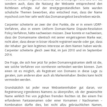
sondern auch, dass die Nutzung der Webseite entsprechend den
Richtlinien erfolgte. Auf der streitgegenständlichen Seite wurden
schulische Themen beworben, also entschied man, dass der Name
myschool.com hier sehr wohl das Domainangebot beschreiben würde.
Carpenter scheiterte an zwei der drei Punkte, die er in einem UDRP-
Verfahren, also in einem Uniform Domain-Name Dispute-Resolution
Policy Verfahren, hätte nachweisen müssen. Zwar konnte er nachweisen,
dass der Domainname identisch mit seiner eingetragenen Marke war,
nicht aber, dass dieser in böser Absicht registriert wurde oder gar, dass
der Inhaber gar kein legitimes Interesse an dem Namen haben würde.
Carpenter scheiterte gleich zwei Mal, im Juni 2010 und im September
2014.
Die Frage, die sich hier jetzt für jeden Domainregistranten stellt ist die,
wie solche Verfahren von vornherein verhindert werden können. Zum
einen ist es möglich, als Registrant von Domains in diese Lage zu
geraten, zum anderen aber auch als Markeninhaber. Beides kann leicht
vermieden werden.
Grundsätzlich tut jeder neue Webseiteninhaber gut daran, vor
Registrierung irgendeines Namens zu überprüfen, ob der gewünschte
Name wirklich frei von jeglichen fremden Rechten ist. Bei einem frei
erfundenen Fantasienamen oder einer Vornamen / Nachnamen –
Kombination dürfte dies, bei nicht allzu gebräuchlichen Namen,