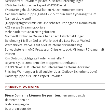
Netzsperren: Providern prüfen zu selten Berechtigungen
US-Sicherheitsforscher kapert WHOIS Dienst
VKontakte gehackt? 390 Millionen Nutzer kompromittiert
Geheimdienst-Gruppe „Einheit 29155“ : nun auch Cyberangriffe im
Namen des Kreml?
„Doppelgänger“ eliminiert: USA schaltet Propaganda-Domains ab
ACE versus Streamingportale
Mehr Kinderschutz in Netz gefordert
Microsoft Exchange Online: Chaos nach Falschmeldungen
Belohnung 1 Million Dollar: Wer knackt die Lace Paper Wallet?
Werbebriefe: Verweis auf AGB im Internet ist unzulässig
Schwachstelle in AMD Prozessor-Chips entdeckt: Millionen PC dauerhaft
infiziert
Kim Dotcom: Lichtgestalt oder Krimineller?
Bayern: Cybercrime-Ermittler stoppen Hackerbande
ICANN News: TLD .internal für unternehmensinterne Adressen
Phishing Warnung per Mail ausblendbar: Outlook Sicherheitslücke?
Hackergruppe aus China kapert Provider
PREMIUM DOMAINS
Diese Domains können Sie pachten:
herrenmoden.de
damenmoden.de
textilreinigung.de
bueroreinigung.de