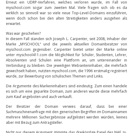
Erneut ein UDRP-Verfahren, welches verloren wurde, im Fall von
myschool.com sogar zum zweiten Mal. Viele fragen sich ob es da
wirklich so sinnvoll war so viele neue Top-Level-Domains einzuführen,
wenn doch schon bei den alten Streitigkeiten anders ausgehen als
erwartet.
Was war geschehen?
In diesem Fall standen sich Joseph L. Carpenter, seit 2008, Inhaber der
Marke „MYSCHOOL“ und die jeweils aktuellen Domainbesitzer von
myschool.com gegenüber. Carpenter bietet unter der Marke online
unter myschool411.com die Möglichkeit für Schüler, Studenten, Lehrer,
Absolventen und Schulen eine Plattform an, um untereinander in
Verbindung zu bleiben. Die jeweiligen Webseiteninhaber, die mehrfach
gewechselt haben, nutzten myschool.com, die 1996 erstmalig registriert
wurde, zur Bewerbung von schulischen Themen und Links.
Die Argumente des Markeninhabers sind eindeutig. Zum einen handele
es sich um eine geparkte Domain, zum anderen wurde diese mehrfach
zum Kauf angeboten und auch verkauft.
Der Besitzer der Domain verwies darauf, dass bei einer
Suchmaschinenanfrage mit den generischen Begriffen im Domainnamen
mehrere Millionen Suchergebnisse aufgelistet werden würden, keines
aber mit Bezug zum Antragsteller.
Nicht nur diesem Argument stimmte das dreiköpfige Panel des NAF zu,