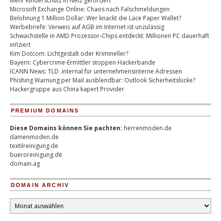
Mehr Kinderschutz in Netz gefordert
Microsoft Exchange Online: Chaos nach Falschmeldungen
Belohnung 1 Million Dollar: Wer knackt die Lace Paper Wallet?
Werbebriefe: Verweis auf AGB im Internet ist unzulässig
Schwachstelle in AMD Prozessor-Chips entdeckt: Millionen PC dauerhaft
infiziert
Kim Dotcom: Lichtgestalt oder Krimineller?
Bayern: Cybercrime-Ermittler stoppen Hackerbande
ICANN News: TLD .internal für unternehmensinterne Adressen
Phishing Warnung per Mail ausblendbar: Outlook Sicherheitslücke?
Hackergruppe aus China kapert Provider
PREMIUM DOMAINS
Diese Domains können Sie pachten:
herrenmoden.de
damenmoden.de
textilreinigung.de
bueroreinigung.de
domain.ag
DOMAIN ARCHIV
Domain
Archiv