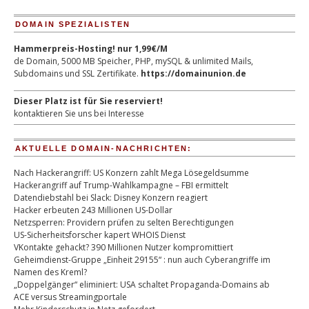
DOMAIN SPEZIALISTEN
Hammerpreis-Hosting! nur 1,99€/M
de Domain, 5000 MB Speicher, PHP, mySQL & unlimited Mails,
Subdomains und SSL Zertifikate.
https://domainunion.de
Dieser Platz ist für Sie reserviert!
kontaktieren Sie uns bei Interesse
AKTUELLE DOMAIN-NACHRICHTEN:
Nach Hackerangriff: US Konzern zahlt Mega Lösegeldsumme
Hackerangriff auf Trump-Wahlkampagne – FBI ermittelt
Datendiebstahl bei Slack: Disney Konzern reagiert
Hacker erbeuten 243 Millionen US-Dollar
Netzsperren: Providern prüfen zu selten Berechtigungen
US-Sicherheitsforscher kapert WHOIS Dienst
VKontakte gehackt? 390 Millionen Nutzer kompromittiert
Geheimdienst-Gruppe „Einheit 29155“ : nun auch Cyberangriffe im
Namen des Kreml?
„Doppelgänger“ eliminiert: USA schaltet Propaganda-Domains ab
ACE versus Streamingportale