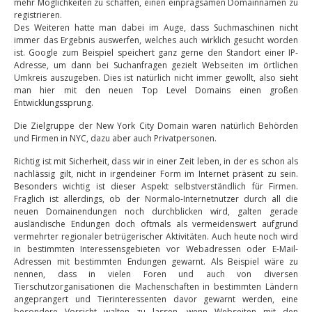
mehr Möglichkeiten zu schaffen, einen einprägsamen Domainnamen zu
registrieren.
Des Weiteren hatte man dabei im Auge, dass Suchmaschinen nicht
immer das Ergebnis auswerfen, welches auch wirklich gesucht worden
ist. Google zum Beispiel speichert ganz gerne den Standort einer IP-
Adresse, um dann bei Suchanfragen gezielt Webseiten im örtlichen
Umkreis auszugeben. Dies ist natürlich nicht immer gewollt, also sieht
man hier mit den neuen Top Level Domains einen großen
Entwicklungssprung.
Die Zielgruppe der New York City Domain waren natürlich Behörden
und Firmen in NYC, dazu aber auch Privatpersonen.
Richtig ist mit Sicherheit, dass wir in einer Zeit leben, in der es schon als
nachlässig gilt, nicht in irgendeiner Form im Internet präsent zu sein.
Besonders wichtig ist dieser Aspekt selbstverständlich für Firmen.
Fraglich ist allerdings, ob der Normalo-Internetnutzer durch all die
neuen Domainendungen noch durchblicken wird, galten gerade
ausländische Endungen doch oftmals als vermeidenswert aufgrund
vermehrter regionaler betrügerischer Aktivitäten. Auch heute noch wird
in bestimmten Interessensgebieten vor Webadressen oder E-Mail-
Adressen mit bestimmten Endungen gewarnt. Als Beispiel wäre zu
nennen, dass in vielen Foren und auch von diversen
Tierschutzorganisationen die Machenschaften in bestimmten Ländern
angeprangert und Tierinteressenten davor gewarnt werden, eine
besondere Vorsicht walten zu lassen, wenn Webseiten mit den