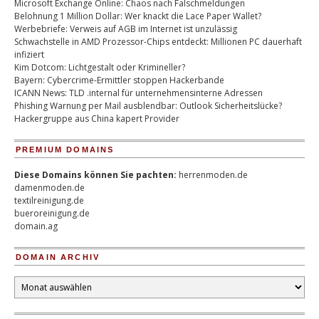
Microsoft Exchange Online: Chaos nach Falschmeldungen
Belohnung 1 Million Dollar: Wer knackt die Lace Paper Wallet?
Werbebriefe: Verweis auf AGB im Internet ist unzulässig
Schwachstelle in AMD Prozessor-Chips entdeckt: Millionen PC dauerhaft
infiziert
Kim Dotcom: Lichtgestalt oder Krimineller?
Bayern: Cybercrime-Ermittler stoppen Hackerbande
ICANN News: TLD .internal für unternehmensinterne Adressen
Phishing Warnung per Mail ausblendbar: Outlook Sicherheitslücke?
Hackergruppe aus China kapert Provider
PREMIUM DOMAINS
Diese Domains können Sie pachten:
herrenmoden.de
damenmoden.de
textilreinigung.de
bueroreinigung.de
domain.ag
DOMAIN ARCHIV
Domain
Archiv