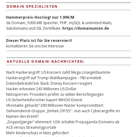
DOMAIN SPEZIALISTEN
Hammerpreis-Hosting! nur 1,99€/M
de Domain, 5000 MB Speicher, PHP, mySQL & unlimited Mails,
Subdomains und SSL Zertifikate.
https://domainunion.de
Dieser Platz ist für Sie reserviert!
kontaktieren Sie uns bei Interesse
AKTUELLE DOMAIN-NACHRICHTEN:
Nach Hackerangriff: US Konzern zahlt Mega Lösegeldsumme
Hackerangriff auf Trump-Wahlkampagne – FBI ermittelt
Datendiebstahl bei Slack: Disney Konzern reagiert
Hacker erbeuten 243 Millionen US-Dollar
Netzsperren: Providern prüfen zu selten Berechtigungen
US-Sicherheitsforscher kapert WHOIS Dienst
VKontakte gehackt? 390 Millionen Nutzer kompromittiert
Geheimdienst-Gruppe „Einheit 29155“ : nun auch Cyberangriffe im
Namen des Kreml?
„Doppelgänger“ eliminiert: USA schaltet Propaganda-Domains ab
ACE versus Streamingportale
Mehr Kinderschutz in Netz gefordert