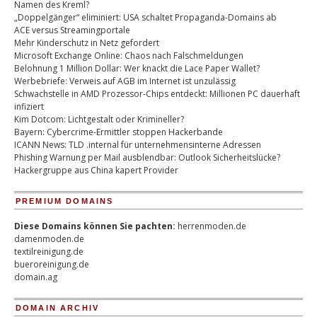
Namen des Kreml?
„Doppelgänger“ eliminiert: USA schaltet Propaganda-Domains ab
ACE versus Streamingportale
Mehr Kinderschutz in Netz gefordert
Microsoft Exchange Online: Chaos nach Falschmeldungen
Belohnung 1 Million Dollar: Wer knackt die Lace Paper Wallet?
Werbebriefe: Verweis auf AGB im Internet ist unzulässig
Schwachstelle in AMD Prozessor-Chips entdeckt: Millionen PC dauerhaft
infiziert
Kim Dotcom: Lichtgestalt oder Krimineller?
Bayern: Cybercrime-Ermittler stoppen Hackerbande
ICANN News: TLD .internal für unternehmensinterne Adressen
Phishing Warnung per Mail ausblendbar: Outlook Sicherheitslücke?
Hackergruppe aus China kapert Provider
PREMIUM DOMAINS
Diese Domains können Sie pachten:
herrenmoden.de
damenmoden.de
textilreinigung.de
bueroreinigung.de
domain.ag
DOMAIN ARCHIV