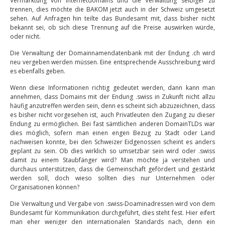
Vermarktung von Internetdomains und die Verwaltung selbiger zu
trennen, dies möchte die BAKOM jetzt auch in der Schweiz umgesetzt
sehen. Auf Anfragen hin teilte das Bundesamt mit, dass bisher nicht
bekannt sei, ob sich diese Trennung auf die Preise auswirken würde,
oder nicht.
Die Verwaltung der Domainnamendatenbank mit der Endung .ch wird
neu vergeben werden müssen. Eine entsprechende Ausschreibung wird
es ebenfalls geben.
Wenn diese Informationen richtig gedeutet werden, dann kann man
annehmen, dass Domains mit der Endung .swiss in Zukunft nicht allzu
häufig anzutreffen werden sein, denn es scheint sich abzuzeichnen, dass
es bisher nicht vorgesehen ist, auch Privatleuten den Zugang zu dieser
Endung zu ermöglichen. Bei fast sämtlichen anderen DomainTLDs war
dies möglich, sofern man einen engen Bezug zu Stadt oder Land
nachweisen konnte, bei den Schweizer Eidgenossen scheint es anders
geplant zu sein. Ob dies wirklich so umsetzbar sein wird oder .swiss
damit zu einem Staubfänger wird? Man möchte ja verstehen und
durchaus unterstützen, dass die Gemeinschaft gefördert und gestärkt
werden soll, doch wieso sollten dies nur Unternehmen oder
Organisationen können?
Die Verwaltung und Vergabe von .swiss-Doaminadressen wird von dem
Bundesamt für Kommunikation durchgeführt, dies steht fest. Hier eifert
man eher weniger den internationalen Standards nach, denn ein