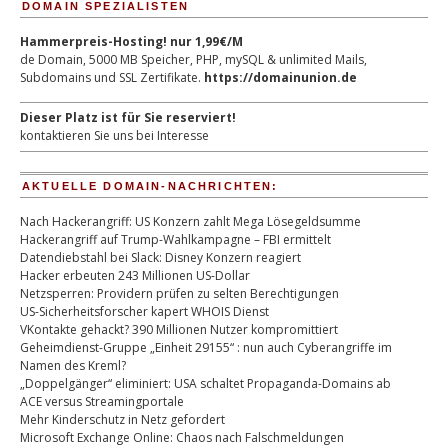
DOMAIN SPEZIALISTEN
Hammerpreis-Hosting! nur 1,99€/M
de Domain, 5000 MB Speicher, PHP, mySQL & unlimited Mails,
Subdomains und SSL Zertifikate.
https://domainunion.de
Dieser Platz ist für Sie reserviert!
kontaktieren Sie uns bei Interesse
AKTUELLE DOMAIN-NACHRICHTEN:
Nach Hackerangriff: US Konzern zahlt Mega Lösegeldsumme
Hackerangriff auf Trump-Wahlkampagne – FBI ermittelt
Datendiebstahl bei Slack: Disney Konzern reagiert
Hacker erbeuten 243 Millionen US-Dollar
Netzsperren: Providern prüfen zu selten Berechtigungen
US-Sicherheitsforscher kapert WHOIS Dienst
VKontakte gehackt? 390 Millionen Nutzer kompromittiert
Geheimdienst-Gruppe „Einheit 29155“ : nun auch Cyberangriffe im
Namen des Kreml?
„Doppelgänger“ eliminiert: USA schaltet Propaganda-Domains ab
ACE versus Streamingportale
Mehr Kinderschutz in Netz gefordert
Microsoft Exchange Online: Chaos nach Falschmeldungen