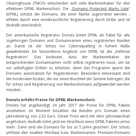
Clearinghouse (TMCH) entscheiden sich viele Markeninhaber für den
effektiven DPML Markenschutz. Die „
Domains Protected Marks Liste
“
(DPML) schützt die Domains, die einer Marke zugeordnet werden ,
effektiv durch eine missbräuchliche Registrierung durch Dritte und ist
deshalb unerlässlich.
Der amerikanische Registrator Donuts bietet DPML als Paket für alle
zugehörigen Domains und Domainnamen eines registrierten Kunden
an. Damit ist der Schutz vor Cybersquatting in hohem Maße
gewährleistet. Ein besonderes Angebot von DPML ist die „Defense
Registration“. Das bedeutet, dass der Markeninhaber die
entsprechenden Domainnamen nicht selbst registrieren muss, um sie
vor unbefugten Dritten zu schützen, denn das Programm sperrt die
Domains automatisch für Registrationen. Besonders interessant sind
die moderaten Kosten, die nur einen Bruchteil der Summe betragen, die
für Schutz und Registrierung von Markendomains aufgewendet werden
müssten.
Donuts erhöht Preise für DPML Markenschutz
Donuts hat angekündigt, im Jahr 2017 die Preise für DPML Pakete
anzuheben. Im Moment bezahlen die Kunden pro Domain einen
Jahresbeitrag von 2,52 Euro. Dieser Preis wird mit dem Jahreswechsel
angehoben, deshalb lohnt jetzt ein Abschluss eines DPML Paketes umso
mehr. Dann sind die Domains für bis zu 5 Jahre gesichert. Der Schutz
umfasst den exakten Wortlaut bzw. Markennamen. Premium-Domains