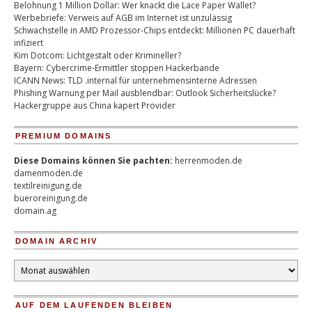
Belohnung 1 Million Dollar: Wer knackt die Lace Paper Wallet?
Werbebriefe: Verweis auf AGB im Internet ist unzulässig
Schwachstelle in AMD Prozessor-Chips entdeckt: Millionen PC dauerhaft
infiziert
Kim Dotcom: Lichtgestalt oder Krimineller?
Bayern: Cybercrime-Ermittler stoppen Hackerbande
ICANN News: TLD .internal für unternehmensinterne Adressen
Phishing Warnung per Mail ausblendbar: Outlook Sicherheitslücke?
Hackergruppe aus China kapert Provider
PREMIUM DOMAINS
Diese Domains können Sie pachten:
herrenmoden.de
damenmoden.de
textilreinigung.de
bueroreinigung.de
domain.ag
DOMAIN ARCHIV
Domain
Archiv
AUF DEM LAUFENDEN BLEIBEN