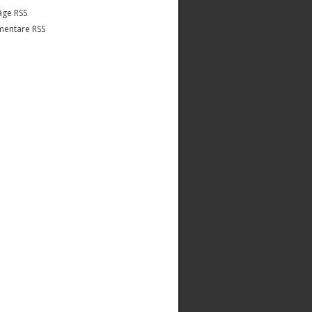
äge RSS
entare RSS