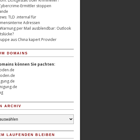
m: Lichtgestalt oder Krimineller?
Cybercrime-Ermittler stoppen
ande
ws: TLD .internal für
mensinterne Adressen
 Warnung per Mail ausblendbar: Outlook
tslücke?
uppe aus China kapert Provider
UM DOMAINS
omains können Sie pachten:
oden.de
oden.de
nigung.de
nigung.de
ag
N ARCHIV
EM LAUFENDEN BLEIBEN