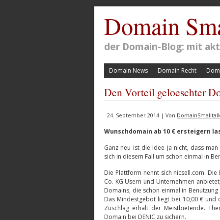
Domain Sma
der Domain-Blog: mit a
Domain News
Domain Recht
Doma
Den Vorteil geloeschter D
24. September 2014 | Von
DomainSmalltal
Wunschdomain ab 10 € ersteigern las
Ganz neu ist die Idee ja nicht, dass man
sich in diesem Fall um schon einmal in 
Die Plattform nennt sich nicsell.com. 
Co. KG Usern und Unternehmen anbietet, 
Domains, die schon einmal in Benutzung 
Das Mindestgebot liegt bei 10,00 € und d
Zuschlag erhält der Meistbietende. Theo
Domain bei DENIC zu sichern.