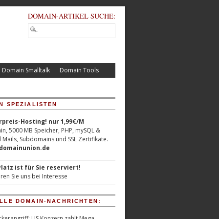
DOMAIN-ARTIKEL SUCHE:
Domain Smalltalk
Domain Tools
N SPEZIALISTEN
reis-Hosting! nur 1,99€/M
n, 5000 MB Speicher, PHP, mySQL &
 Mails, Subdomains und SSL Zertifikate.
/domainunion.de
latz ist für Sie reserviert!
ren Sie uns bei Interesse
LLE DOMAIN-NACHRICHTEN:
kerangriff: US Konzern zahlt Mega