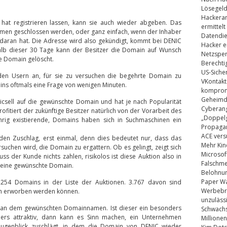
Lösegel
Hackeran
hat registrieren lassen, kann sie auch wieder abgeben. Das
ermittelt
men geschlossen werden, oder ganz einfach, wenn der Inhaber
Datendie
 daran hat. Die Adresse wird also gekündigt, kommt bei DENIC
Hacker e
alb dieser 30 Tage kann der Besitzer die Domain auf Wunsch
Netzsper
e Domain gelöscht.
Berechti
US-Siche
 den Usern an, für sie zu versuchen die begehrte Domain zu
VKontakt
ins oftmals eine Frage von wenigen Minuten.
kompromi
Geheimdi
nicsell auf die gewünschte Domain und hat je nach Popularität
Cyberang
ofitiert der zukünftige Besitzer natürlich von der Vorarbeit des
„Doppelg
ährig existierende, Domains haben sich in Suchmaschinen ein
Propaga
ACE vers
 den Zuschlag, erst einmal, denn dies bedeutet nur, dass das
Mehr Kin
uchen wird, die Domain zu ergattern. Ob es gelingt, zeigt sich
Microsof
ss der Kunde nichts zahlen, risikolos ist diese Auktion also in
Falschm
e seine gewünschte Domain.
Belohnung
Paper Wa
2.254 Domains in der Liste der Auktionen. 3.767 davon sind
Werbebrie
com erworben werden können.
unzuläss
iegt an dem gewünschten Domainnamen. Ist dieser ein besonders
Schwachs
ers attraktiv, dann kann es Sinn machen, ein Unternehmen
Millionen
Augenblick zuschlägt, in dem die Domain von DENIC wieder