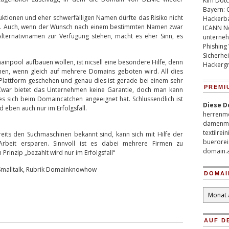
Kim Dotco
Bayern: 
ktionen und eher schwerfälligen Namen dürfte das Risiko nicht
Hackerb
en. Auch, wenn der Wunsch nach einem bestimmten Namen zwar
ICANN Ne
Alternativnamen zur Verfügung stehen, macht es eher Sinn, es
unterneh
Phishing
Sicherhei
ainpool aufbauen wollen, ist nicsell eine besondere Hilfe, denn
Hackergr
ehen, wenn gleich auf mehrere Domains geboten wird. All dies
 Plattform geschehen und genau dies ist gerade bei einem sehr
PREMI
Zwar bietet das Unternehmen keine Garantie, doch man kann
es sich beim Domaincatchen angeeignet hat. Schlussendlich ist
Diese D
d eben auch nur im Erfolgsfall.
herrenm
damenm
textilrei
eits den Suchmaschinen bekannt sind, kann sich mit Hilfe der
buerorei
beit ersparen. Sinnvoll ist es dabei mehrere Firmen zu
domain.
Prinzip „bezahlt wird nur im Erfolgsfall“
Smalltalk, Rubrik Domainknowhow
DOMAI
Domain
Archiv
AUF D