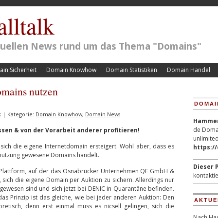
lltalk
ktuellen News rund um das Thema "Domains"
in Sicherheit
Domain Knowhow
Domain Statistiken
Domain Handel
omains nutzen
DOMAI
k
| Kategorie:
Domain Knowhow
,
Domain News
Hammerp
de Domai
sen & von der Vorarbeit anderer profitieren!
unlimited
 sich die eigene Internetdomain ersteigert. Wohl aber, dass es
https:/
Benutzung gewesene Domains handelt.
Dieser P
Die Plattform, auf der das Osnabrücker Unternehmen QE GmbH &
kontaktie
sich die eigene Domain per Auktion zu sichern. Allerdings nur
gewesen sind und sich jetzt bei DENIC in Quarantäne befinden.
as Prinzip ist das gleiche, wie bei jeder anderen Auktion: Den
AKTUE
retisch, denn erst einmal muss es nicsell gelingen, sich die
Nach Hac