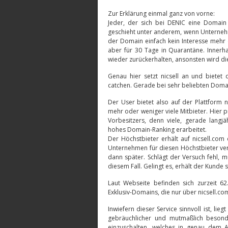
Zur Erklärung einmal ganz von vorne:
Jeder, der sich bei DENIC eine Domain 
geschieht unter anderem, wenn Unterneh
der Domain einfach kein Interesse mehr
aber für 30 Tage in Quarantäne. Innerh
wieder zurückerhalten, ansonsten wird di
Genau hier setzt nicsell an und bietet
catchen. Gerade bei sehr beliebten Doma
Der User bietet also auf der Plattform 
mehr oder weniger viele Mitbieter. Hier pr
Vorbesitzers, denn viele, gerade langj
hohes Domain-Ranking erarbeitet.
Der Höchstbieter erhält auf nicsell.com
Unternehmen für diesen Höchstbieter vers
dann später. Schlägt der Versuch fehl, mu
diesem Fall. Gelingt es, erhält der Kund
Laut Webseite befinden sich zurzeit 6
Exklusiv-Domains, die nur über nicsell.
Inwiefern dieser Service sinnvoll ist, l
gebräuchlicher und mutmaßlich besond
einzuschalten, welches in genau dem 