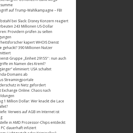
dsumme
griff auf Trump-Wahlkampagne – FBI
bstahl bei Slack: Disney Konzern reagiert
rbeuten 243 Millionen US-Dollar
ren: Providern prüfen zu selten
gungen
rheitsforscher kapert WHOIS Dienst
e gehackt? 390 Millionen Nutzer
ttiert
enst-Gruppe „Einheit 29155“ : nun auch
riffe im Namen des Kreml?
änger“ eliminiert: USA schaltet
nda-Domains ab
us Streamingportale
derschutz in Netz gefordert
t Exchange Online: Chaos nach
eldungen
 1 Million Dollar: Wer knackt die Lace
llet?
fe: Verweis auf AGB im Internet ist
ig
telle in AMD Prozessor-Chips entdeckt:
 PC dauerhaft infiziert