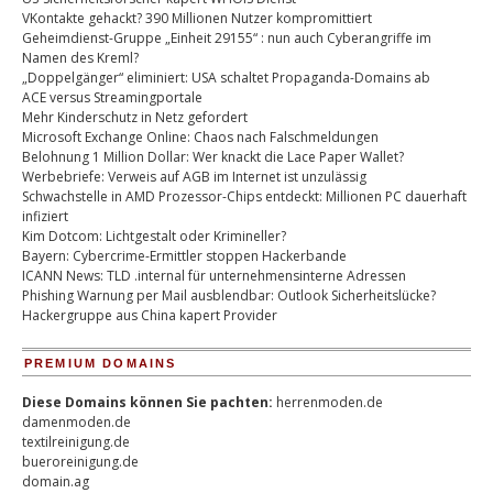
VKontakte gehackt? 390 Millionen Nutzer kompromittiert
Geheimdienst-Gruppe „Einheit 29155“ : nun auch Cyberangriffe im
Namen des Kreml?
„Doppelgänger“ eliminiert: USA schaltet Propaganda-Domains ab
ACE versus Streamingportale
Mehr Kinderschutz in Netz gefordert
Microsoft Exchange Online: Chaos nach Falschmeldungen
Belohnung 1 Million Dollar: Wer knackt die Lace Paper Wallet?
Werbebriefe: Verweis auf AGB im Internet ist unzulässig
Schwachstelle in AMD Prozessor-Chips entdeckt: Millionen PC dauerhaft
infiziert
Kim Dotcom: Lichtgestalt oder Krimineller?
Bayern: Cybercrime-Ermittler stoppen Hackerbande
ICANN News: TLD .internal für unternehmensinterne Adressen
Phishing Warnung per Mail ausblendbar: Outlook Sicherheitslücke?
Hackergruppe aus China kapert Provider
PREMIUM DOMAINS
Diese Domains können Sie pachten:
herrenmoden.de
damenmoden.de
textilreinigung.de
bueroreinigung.de
domain.ag