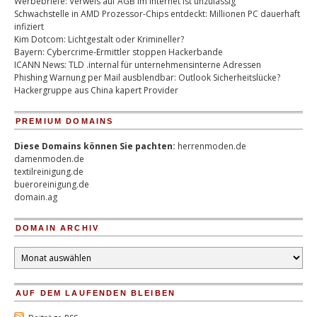
Werbebriefe: Verweis auf AGB im Internet ist unzulässig
Schwachstelle in AMD Prozessor-Chips entdeckt: Millionen PC dauerhaft
infiziert
Kim Dotcom: Lichtgestalt oder Krimineller?
Bayern: Cybercrime-Ermittler stoppen Hackerbande
ICANN News: TLD .internal für unternehmensinterne Adressen
Phishing Warnung per Mail ausblendbar: Outlook Sicherheitslücke?
Hackergruppe aus China kapert Provider
PREMIUM DOMAINS
Diese Domains können Sie pachten:
herrenmoden.de
damenmoden.de
textilreinigung.de
bueroreinigung.de
domain.ag
DOMAIN ARCHIV
Domain
Archiv
AUF DEM LAUFENDEN BLEIBEN