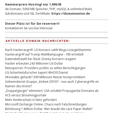
Hammerpreis-Hosting! nur 1,99€/M
de Domain, 5000 MB Speicher, PHP, mySQL & unlimited Mails,
Subdomains und SSL Zertifikate.
https://domainunion.de
Dieser Platz ist für Sie reserviert!
kontaktieren Sie uns bei Interesse
AKTUELLE DOMAIN-NACHRICHTEN:
Nach Hackerangriff: US Konzern zahlt Mega Lösegeldsumme
Hackerangriff auf Trump-Wahlkampagne – FBI ermittelt
Datendiebstahl bei Slack: Disney Konzern reagiert
Hacker erbeuten 243 Millionen US-Dollar
Netzsperren: Providern prüfen zu selten Berechtigungen
US-Sicherheitsforscher kapert WHOIS Dienst
VKontakte gehackt? 390 Millionen Nutzer kompromittiert
Geheimdienst-Gruppe „Einheit 29155“ : nun auch Cyberangriffe im
Namen des Kreml?
„Doppelgänger“ eliminiert: USA schaltet Propaganda-Domains ab
ACE versus Streamingportale
Mehr Kinderschutz in Netz gefordert
Microsoft Exchange Online: Chaos nach Falschmeldungen
Belohnung 1 Million Dollar: Wer knackt die Lace Paper Wallet?