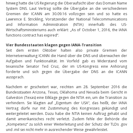
hinweg hatte die US Regierung die Oberaufsicht über das Domain Name
System DNS. Laut Vertrag sollte die Übergabe an die verschiedenen
Gremien der ICANN am 30.09.16 vollzogen sein und so hatte es
Lawrence E. Strickling, Vorsitzender der National Telecommunications
and Information Administration (NTIA) innerhalb des US-
Wirtschaftsministeriums auch erklärt: „As of October 1, 2016, the IANA
functions contract has expired“.
Vier Bundesstaaten klagen gegen IANA-Transition
Seit dem ersten Oktober halten also private Gremien der
Internetverwaltung ICANN die Hand über die DNS und überwachen der
Aufgaben und Funktionalität. Im Vorfeld gab es Widerstand vom
texanische Senator Ted Cruz, der im US-Kongress eine Anhörung
forderte und sich gegen die Übergabe der DNS an die ICANN
aussprach.
Nachdem er gescheitert war, reichten am 28. September 2016 die
Bundesstaaten Arizona, Texas, Oklahoma und Nevada beim Gericht in
Galveston (Texas) eine Eilklage gegen die NTIA ein, um die Transition zu
verhindern. Sie klagten auf „Eigentum der USA“, das heißt, der IANA
Vertrag dürfe nur mit Zustimmung des Kongresses gekündigt und
weitergeleitet werden. Dazu habe die NTIA keinen Auftrag gehabt und
damit amerikanisches recht verletzt. Zudem fehle der Behörde die
„Kompetenz“ zu solch einer Weiterleitung und der Schutz der TLDs .gov
und .mil sei nicht mehr in ausreichender Weise gewährleistet.