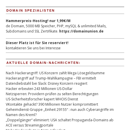
DOMAIN SPEZIALISTEN
Hammerpreis-Hosting! nur 1,99€/M
de Domain, 5000 MB Speicher, PHP, mySQL & unlimited Mails,
Subdomains und SSL Zertifikate.
https://domainunion.de
Dieser Platz ist für Sie reserviert!
kontaktieren Sie uns bei Interesse
AKTUELLE DOMAIN-NACHRICHTEN:
Nach Hackerangriff: US Konzern zahlt Mega Lösegeldsumme
Hackerangriff auf Trump-Wahlkampagne – FBI ermittelt
Datendiebstahl bei Slack: Disney Konzern reagiert
Hacker erbeuten 243 Millionen US-Dollar
Netzsperren: Providern prüfen zu selten Berechtigungen
US-Sicherheitsforscher kapert WHOIS Dienst
VKontakte gehackt? 390 Millionen Nutzer kompromittiert
Geheimdienst-Gruppe „Einheit 29155“ : nun auch Cyberangriffe im
Namen des Kreml?
„Doppelgänger“ eliminiert: USA schaltet Propaganda-Domains ab
ACE versus Streamingportale