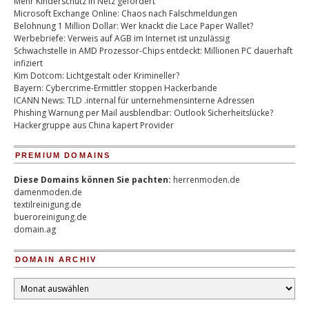
Mehr Kinderschutz in Netz gefordert
Microsoft Exchange Online: Chaos nach Falschmeldungen
Belohnung 1 Million Dollar: Wer knackt die Lace Paper Wallet?
Werbebriefe: Verweis auf AGB im Internet ist unzulässig
Schwachstelle in AMD Prozessor-Chips entdeckt: Millionen PC dauerhaft
infiziert
Kim Dotcom: Lichtgestalt oder Krimineller?
Bayern: Cybercrime-Ermittler stoppen Hackerbande
ICANN News: TLD .internal für unternehmensinterne Adressen
Phishing Warnung per Mail ausblendbar: Outlook Sicherheitslücke?
Hackergruppe aus China kapert Provider
PREMIUM DOMAINS
Diese Domains können Sie pachten:
herrenmoden.de
damenmoden.de
textilreinigung.de
bueroreinigung.de
domain.ag
DOMAIN ARCHIV
Domain
Archiv