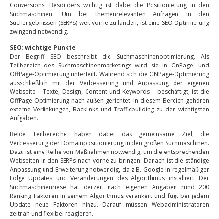
Conversions. Besonders wichtig ist dabei die Positionierung in den
Suchmaschinen. Um bei themenrelevanten Anfragen in den
Suchergebnissen (SERPs) weit vorne zu landen, ist eine SEO Optimierung
zwingend notwendig.
SEO: wichtige Punkte
Der Begriff SEO beschreibt die Suchmaschinenoptimierung. Als
Teilbereich des Suchmaschinenmarketings wird sie in OnPage- und
OffPage-Optimierung unterteilt. Während sich die ONPage-Optimierung
ausschließlich mit der Verbesserung und Anpassung der eigenen
Webseite – Texte, Design, Content und Keywords – beschäftigt, ist die
OffPage-Optimierung nach außen gerichtet. In diesem Bereich gehören
externe Verlinkungen, Backlinks und Trafficbuilding zu den wichtigsten
Aufgaben.
Beide Teilbereiche haben dabei das gemeinsame Ziel, die
Verbesserung der Domainpositionierung in den großen Suchmaschinen.
Dazu ist eine Reihe von Maßnahmen notwendig, um die entsprechenden
Webseiten in den SERPs nach vorne zu bringen. Danach ist die ständige
Anpassung und Erweiterung notwendig, da z.B. Google in regelmäßiger
Folge Updates und Veränderungen des Algorithmus installiert. Der
Suchmaschinenriese hat derzeit nach eigenen Angaben rund 200
Ranking Faktoren in seinem Algorithmus verankert und fügt bei jedem
Update neue Faktoren hinzu. Darauf müssen Webadministratoren
zeitnah und flexibel reagieren.