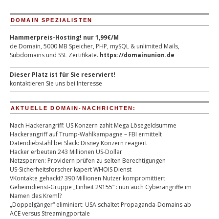
DOMAIN SPEZIALISTEN
Hammerpreis-Hosting! nur 1,99€/M
de Domain, 5000 MB Speicher, PHP, mySQL & unlimited Mails,
Subdomains und SSL Zertifikate.
https://domainunion.de
Dieser Platz ist für Sie reserviert!
kontaktieren Sie uns bei Interesse
AKTUELLE DOMAIN-NACHRICHTEN:
Nach Hackerangriff: US Konzern zahlt Mega Lösegeldsumme
Hackerangriff auf Trump-Wahlkampagne – FBI ermittelt
Datendiebstahl bei Slack: Disney Konzern reagiert
Hacker erbeuten 243 Millionen US-Dollar
Netzsperren: Providern prüfen zu selten Berechtigungen
US-Sicherheitsforscher kapert WHOIS Dienst
VKontakte gehackt? 390 Millionen Nutzer kompromittiert
Geheimdienst-Gruppe „Einheit 29155“ : nun auch Cyberangriffe im
Namen des Kreml?
„Doppelgänger“ eliminiert: USA schaltet Propaganda-Domains ab
ACE versus Streamingportale