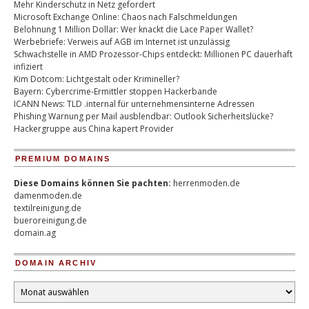
Mehr Kinderschutz in Netz gefordert
Microsoft Exchange Online: Chaos nach Falschmeldungen
Belohnung 1 Million Dollar: Wer knackt die Lace Paper Wallet?
Werbebriefe: Verweis auf AGB im Internet ist unzulässig
Schwachstelle in AMD Prozessor-Chips entdeckt: Millionen PC dauerhaft
infiziert
Kim Dotcom: Lichtgestalt oder Krimineller?
Bayern: Cybercrime-Ermittler stoppen Hackerbande
ICANN News: TLD .internal für unternehmensinterne Adressen
Phishing Warnung per Mail ausblendbar: Outlook Sicherheitslücke?
Hackergruppe aus China kapert Provider
PREMIUM DOMAINS
Diese Domains können Sie pachten:
herrenmoden.de
damenmoden.de
textilreinigung.de
bueroreinigung.de
domain.ag
DOMAIN ARCHIV
Domain
Archiv