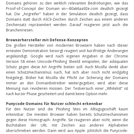
Domains gehören zu den wirklich relevanten Bedrohungen, wie das
Proof-of-Concept der Domain xn—80ak6aa92e.com deutlich gezeigt
hat. Die „Angreifer“ haben in der Simulation deutlich gezeigt, dass
Domains statt durch ASCII-Zeichen durch Zeichen aus einem anderen
Zeichensatz repräsentiert werden. Darauf reagieren jetzt auch die
Branchenriesen.
Browserhersteller mit Defense-Konzepten
Die großen Hersteller von modernen Browsern haben nach dieser
erneuten Demonstration besorgt reagiert und kurzfristige Änderungen
angekündigt. Google wird nach eigenen Angaben in der Chrome
Version 58 einen Unicode-Phishing Sheeld einspielen, der adäquaten
Schutz gegen diese Art Angriffe bieten soll. Auch Mozilla denkt über
einen Schutzmechanismus nach, hat sich aber noch nicht endgültig
festgelegt. Bisher hat Mozilla die Pflicht zur Sicherung der Domains
immer an den Domainbetreiber weitergegeben, wird aber diese
Meinung nun revidieren müssen. Der Testversuch einer „Whitelist“ ist
nach kurzer Phase gescheitert und damit keine Option mehr.
Punycode-Domains für Nutzer schlecht erkennbar
Für den Nutzer sind die Phishing Sites im Alltagsgeschäft kaum
erkennbar. Die meisten Browser haben bereits Schutzmechanismen
gegen diese Homograph- Angriffe. Sie reagieren aber nicht, wenn die
Buchstaben der URL mit Zeichen aus anderen Alphabeten
überschrieben werden. Dann wird aus Apple. plötzlich die Punycode-