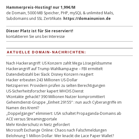
Hammerpreis-Hosting! nur 1,99€/M
de Domain, 5000 MB Speicher, PHP, mySQL & unlimited Mails,
Subdomains und SSL Zertifikate.
https://domainunion.de
Dieser Platz ist für Sie reserviert!
kontaktieren Sie uns bei Interesse
AKTUELLE DOMAIN-NACHRICHTEN:
Nach Hackerangriff: US Konzern zahlt Mega Lösegeldsumme
Hackerangriff auf Trump-Wahlkampagne – FBI ermittelt
Datendiebstahl bei Slack: Disney Konzern reagiert
Hacker erbeuten 243 Millionen US-Dollar
Netzsperren: Providern prüfen zu selten Berechtigungen
US-Sicherheitsforscher kapert WHOIS Dienst
VKontakte gehackt? 390 Millionen Nutzer kompromittiert
Geheimdienst-Gruppe „Einheit 29155“ : nun auch Cyberangriffe im
Namen des Kreml?
„Doppelgänger“ eliminiert: USA schaltet Propaganda-Domains ab
ACE versus Streamingportale
Mehr Kinderschutz in Netz gefordert
Microsoft Exchange Online: Chaos nach Falschmeldungen
Belohnung 1 Million Dollar: Wer knackt die Lace Paper Wallet?