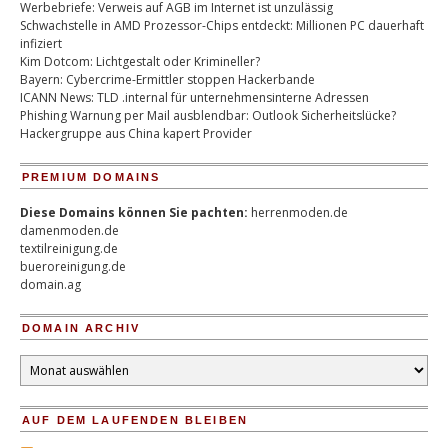
Werbebriefe: Verweis auf AGB im Internet ist unzulässig
Schwachstelle in AMD Prozessor-Chips entdeckt: Millionen PC dauerhaft
infiziert
Kim Dotcom: Lichtgestalt oder Krimineller?
Bayern: Cybercrime-Ermittler stoppen Hackerbande
ICANN News: TLD .internal für unternehmensinterne Adressen
Phishing Warnung per Mail ausblendbar: Outlook Sicherheitslücke?
Hackergruppe aus China kapert Provider
PREMIUM DOMAINS
Diese Domains können Sie pachten:
herrenmoden.de
damenmoden.de
textilreinigung.de
bueroreinigung.de
domain.ag
DOMAIN ARCHIV
Domain
Archiv
AUF DEM LAUFENDEN BLEIBEN