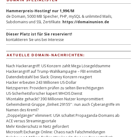
DOMAIN SPEZIALISTEN
Hammerpreis-Hosting! nur 1,99€/M
de Domain, 5000 MB Speicher, PHP, mySQL & unlimited Mails,
Subdomains und SSL Zertifikate.
https://domainunion.de
Dieser Platz ist für Sie reserviert!
kontaktieren Sie uns bei Interesse
AKTUELLE DOMAIN-NACHRICHTEN:
Nach Hackerangriff: US Konzern zahlt Mega Lösegeldsumme
Hackerangriff auf Trump-Wahlkampagne – FBI ermittelt
Datendiebstahl bei Slack: Disney Konzern reagiert
Hacker erbeuten 243 Millionen US-Dollar
Netzsperren: Providern prüfen zu selten Berechtigungen
US-Sicherheitsforscher kapert WHOIS Dienst
VKontakte gehackt? 390 Millionen Nutzer kompromittiert
Geheimdienst-Gruppe „Einheit 29155“ : nun auch Cyberangriffe im
Namen des Kreml?
„Doppelgänger“ eliminiert: USA schaltet Propaganda-Domains ab
ACE versus Streamingportale
Mehr Kinderschutz in Netz gefordert
Microsoft Exchange Online: Chaos nach Falschmeldungen