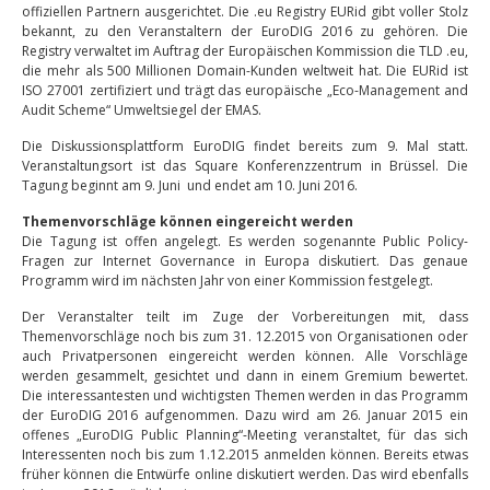
offiziellen Partnern ausgerichtet. Die .eu Registry EURid gibt voller Stolz
bekannt, zu den Veranstaltern der EuroDIG 2016 zu gehören. Die
Registry verwaltet im Auftrag der Europäischen Kommission die TLD .eu,
die mehr als 500 Millionen Domain-Kunden weltweit hat. Die EURid ist
ISO 27001 zertifiziert und trägt das europäische „Eco-Management and
Audit Scheme“ Umweltsiegel der EMAS.
Die Diskussionsplattform EuroDIG findet bereits zum 9. Mal statt.
Veranstaltungsort ist das Square Konferenzzentrum in Brüssel. Die
Tagung beginnt am 9. Juni und endet am 10. Juni 2016.
Themenvorschläge können eingereicht werden
Die Tagung ist offen angelegt. Es werden sogenannte Public Policy-
Fragen zur Internet Governance in Europa diskutiert. Das genaue
Programm wird im nächsten Jahr von einer Kommission festgelegt.
Der Veranstalter teilt im Zuge der Vorbereitungen mit, dass
Themenvorschläge noch bis zum 31. 12.2015 von Organisationen oder
auch Privatpersonen eingereicht werden können. Alle Vorschläge
werden gesammelt, gesichtet und dann in einem Gremium bewertet.
Die interessantesten und wichtigsten Themen werden in das Programm
der EuroDIG 2016 aufgenommen. Dazu wird am 26. Januar 2015 ein
offenes „EuroDIG Public Planning“-Meeting veranstaltet, für das sich
Interessenten noch bis zum 1.12.2015 anmelden können. Bereits etwas
früher können die Entwürfe online diskutiert werden. Das wird ebenfalls