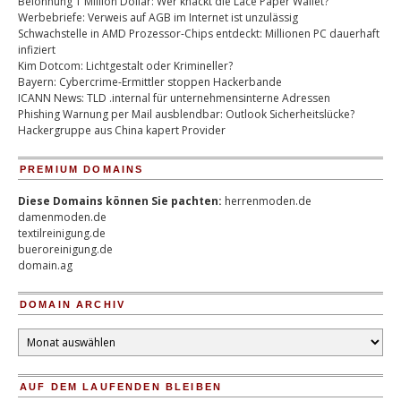
Belohnung 1 Million Dollar: Wer knackt die Lace Paper Wallet?
Werbebriefe: Verweis auf AGB im Internet ist unzulässig
Schwachstelle in AMD Prozessor-Chips entdeckt: Millionen PC dauerhaft
infiziert
Kim Dotcom: Lichtgestalt oder Krimineller?
Bayern: Cybercrime-Ermittler stoppen Hackerbande
ICANN News: TLD .internal für unternehmensinterne Adressen
Phishing Warnung per Mail ausblendbar: Outlook Sicherheitslücke?
Hackergruppe aus China kapert Provider
PREMIUM DOMAINS
Diese Domains können Sie pachten:
herrenmoden.de
damenmoden.de
textilreinigung.de
bueroreinigung.de
domain.ag
DOMAIN ARCHIV
Domain
Archiv
AUF DEM LAUFENDEN BLEIBEN