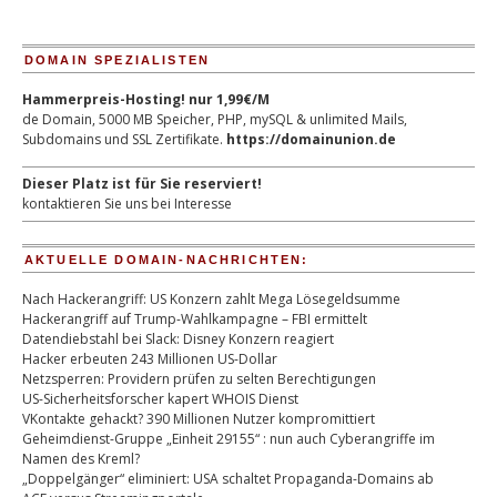
DOMAIN SPEZIALISTEN
Hammerpreis-Hosting! nur 1,99€/M
de Domain, 5000 MB Speicher, PHP, mySQL & unlimited Mails,
Subdomains und SSL Zertifikate.
https://domainunion.de
Dieser Platz ist für Sie reserviert!
kontaktieren Sie uns bei Interesse
AKTUELLE DOMAIN-NACHRICHTEN:
Nach Hackerangriff: US Konzern zahlt Mega Lösegeldsumme
Hackerangriff auf Trump-Wahlkampagne – FBI ermittelt
Datendiebstahl bei Slack: Disney Konzern reagiert
Hacker erbeuten 243 Millionen US-Dollar
Netzsperren: Providern prüfen zu selten Berechtigungen
US-Sicherheitsforscher kapert WHOIS Dienst
VKontakte gehackt? 390 Millionen Nutzer kompromittiert
Geheimdienst-Gruppe „Einheit 29155“ : nun auch Cyberangriffe im
Namen des Kreml?
„Doppelgänger“ eliminiert: USA schaltet Propaganda-Domains ab