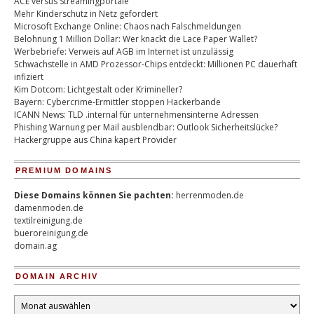
ACE versus Streamingportale
Mehr Kinderschutz in Netz gefordert
Microsoft Exchange Online: Chaos nach Falschmeldungen
Belohnung 1 Million Dollar: Wer knackt die Lace Paper Wallet?
Werbebriefe: Verweis auf AGB im Internet ist unzulässig
Schwachstelle in AMD Prozessor-Chips entdeckt: Millionen PC dauerhaft
infiziert
Kim Dotcom: Lichtgestalt oder Krimineller?
Bayern: Cybercrime-Ermittler stoppen Hackerbande
ICANN News: TLD .internal für unternehmensinterne Adressen
Phishing Warnung per Mail ausblendbar: Outlook Sicherheitslücke?
Hackergruppe aus China kapert Provider
PREMIUM DOMAINS
Diese Domains können Sie pachten:
herrenmoden.de
damenmoden.de
textilreinigung.de
bueroreinigung.de
domain.ag
DOMAIN ARCHIV
Domain
Archiv