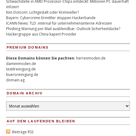
Schwachstelle in AMD Prozessor-Chips entdeckt: Millionen PC dauerhaft
infiziert
Kim Dotcom: Lichtgestalt oder Krimineller?
Bayern: Cybercrime-Ermittler stoppen Hackerbande
ICANN News: TLD .internal für unternehmensinterne Adressen
Phishing Warnung per Mail ausblendbar: Outlook Sicherheitslücke?
Hackergruppe aus China kapert Provider
PREMIUM DOMAINS
Diese Domains können Sie pachten:
herrenmoden.de
damenmoden.de
textilreinigung.de
bueroreinigung.de
domain.ag
DOMAIN ARCHIV
Domain
Archiv
AUF DEM LAUFENDEN BLEIBEN
Beiträge RSS