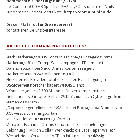
Hammerpreis-Hosting! nur 1,99€/M
de Domain, 5000 MB Speicher, PHP, mySQL & unlimited Mails,
Subdomains und SSL Zertifikate.
https://domainunion.de
Dieser Platz ist für Sie reserviert!
kontaktieren Sie uns bei Interesse
AKTUELLE DOMAIN-NACHRICHTEN:
Nach Hackerangriff: US Konzern zahlt Mega Lösegeldsumme
Hackerangriff auf Trump-Wahlkampagne – FBI ermittelt
Datendiebstahl bei Slack: Disney Konzern reagiert
Hacker erbeuten 243 Millionen US-Dollar
Netzsperren: Providern prüfen zu selten Berechtigungen
US-Sicherheitsforscher kapert WHOIS Dienst
VKontakte gehackt? 390 Millionen Nutzer kompromittiert
Geheimdienst-Gruppe „Einheit 29155“ : nun auch Cyberangriffe im
Namen des Kreml?
„Doppelgänger“ eliminiert: USA schaltet Propaganda-Domains ab
ACE versus Streamingportale
Mehr Kinderschutz in Netz gefordert
Microsoft Exchange Online: Chaos nach Falschmeldungen
Belohnung 1 Million Dollar: Wer knackt die Lace Paper Wallet?
Werbebriefe: Verweis auf AGB im Internet ist unzulässig