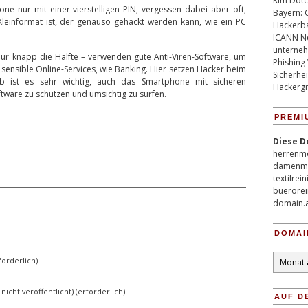
Kim Dotco
e nur mit einer vierstelligen PIN, vergessen dabei aber oft,
Bayern: 
einformat ist, der genauso gehackt werden kann, wie ein PC
Hackerb
ICANN Ne
unterneh
ur knapp die Hälfte – verwenden gute Anti-Viren-Software, um
Phishing
 sensible Online-Services, wie Banking. Hier setzen Hacker beim
Sicherhei
b ist es sehr wichtig, auch das Smartphone mit sicheren
Hackergr
ftware zu schützen und umsichtig zu surfen.
PREMI
Diese D
herrenm
damenm
textilrei
buerorei
domain.
DOMAI
Domain
orderlich)
Archiv
 nicht veröffentlicht) (erforderlich)
AUF D