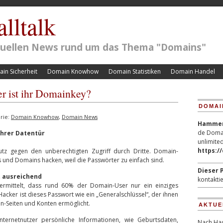
lltalk
ktuellen News rund um das Thema "Domains"
in Sicherheit
Domain Knowhow
Domain Statistiken
Domain Handel
r ist ihr Domainkey?
DOMAI
rie:
Domain Knowhow
,
Domain News
Hammerp
de Domai
Ihrer Datentür
unlimited
https:/
hutz gegen den unberechtigten Zugriff durch Dritte. Domain-
und Domains hacken, weil die Passwörter zu einfach sind.
Dieser P
t ausreichend
kontaktie
 ermittelt, dass rund 60% der Domain-User nur ein einziges
Hacker ist dieses Passwort wie ein „Generalschlüssel“, der ihnen
in-Seiten und Konten ermöglicht.
AKTUE
nternetnutzer persönliche Informationen, wie Geburtsdaten,
Nach Hac