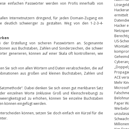
ese einfachen Passwörter werden von Profis innerhalb von
Lösegel
Hackeran
ermittelt
llen Internetnutzern dringend, für jeden Domain-Zugang ein
Datendie
 deutlich schwieriger zu gestalten. Weg von den 1-2-3-4-
Hacker e
Netzsper
Berechti
erken
US-Siche
ei der Erstellung von sicheren Passwörtern an. Sogenannte
VKontakt
ionen aus Buchstaben, Zahlen und Sonderzeichen, die schwer
kompromi
rter generieren, können auf einer Skala oft kontrollieren, wie
Geheimdi
Cyberang
„Doppelg
lten Sie sich von allen Wörtern und Daten verabschieden, die auf
Propaga
ombinationen aus großen und kleinen Buchstaben, Zahlen und
ACE vers
Mehr Kin
Microsof
„Satzmethode“. Dabei denken Sie sich einen gut merkbaren Satz
Falschm
er einzelnen Worte (inklusive Groß und Kleinschreibung) zu
Belohnung
ierigkeitsgrad zu erhöhen, können Sie einzelne Buchstaben
Paper Wa
en können eingefügt werden.
Werbebrie
nterscheiden können, setzen Sie doch einfach ein Kürzel für die
unzuläss
nter.
Schwachs
Millionen