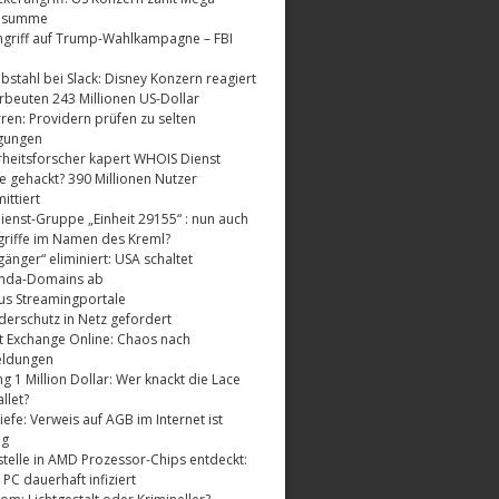
dsumme
griff auf Trump-Wahlkampagne – FBI
bstahl bei Slack: Disney Konzern reagiert
rbeuten 243 Millionen US-Dollar
ren: Providern prüfen zu selten
gungen
rheitsforscher kapert WHOIS Dienst
e gehackt? 390 Millionen Nutzer
ttiert
enst-Gruppe „Einheit 29155“ : nun auch
riffe im Namen des Kreml?
änger“ eliminiert: USA schaltet
nda-Domains ab
us Streamingportale
derschutz in Netz gefordert
t Exchange Online: Chaos nach
eldungen
 1 Million Dollar: Wer knackt die Lace
llet?
fe: Verweis auf AGB im Internet ist
ig
telle in AMD Prozessor-Chips entdeckt:
 PC dauerhaft infiziert