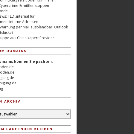
m: Lichtgestalt oder Krimineller?
Cybercrime-Ermittler stoppen
ande
ws: TLD .internal für
mensinterne Adressen
 Warnung per Mail ausblendbar: Outlook
tslücke?
uppe aus China kapert Provider
UM DOMAINS
omains können Sie pachten:
oden.de
oden.de
nigung.de
nigung.de
ag
N ARCHIV
EM LAUFENDEN BLEIBEN