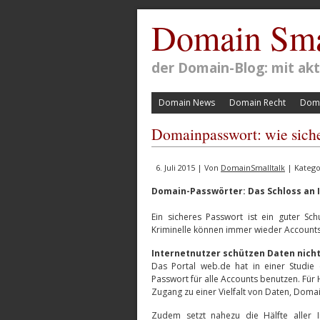
Domain Sma
der Domain-Blog: mit a
Domain News
Domain Recht
Doma
Domainpasswort: wie siche
6. Juli 2015 | Von
DomainSmalltalk
| Katego
Domain-Passwörter: Das Schloss an 
Ein sicheres Passwort ist ein guter Sc
Kriminelle können immer wieder Accounts 
Internetnutzer schützen Daten nich
Das Portal web.de hat in einer Studie
Passwort für alle Accounts benutzen. Für 
Zugang zu einer Vielfalt von Daten, Doma
Zudem setzt nahezu die Hälfte aller I