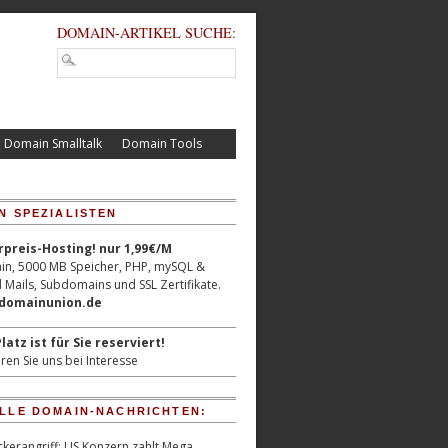
DOMAIN-ARTIKEL SUCHE:
Domain Smalltalk
Domain Tools
N SPEZIALISTEN
reis-Hosting! nur 1,99€/M
n, 5000 MB Speicher, PHP, mySQL &
 Mails, Subdomains und SSL Zertifikate.
/domainunion.de
latz ist für Sie reserviert!
ren Sie uns bei Interesse
LLE DOMAIN-NACHRICHTEN:
kerangriff: US Konzern zahlt Mega