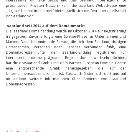
interessante Art, sich selbst und das Saarland überregional zu
präsentieren. Privaten Nutzern kann die .saarland-Webadresse eine
„digitale Heimat im Internet“ bieten, stellt sich die Betreibergesellschaft
dotSaarland vor.
.saarland seit 2014 auf dem Domainmarkt
Die .saarland Domainendung wurde im Oktober 2014 zur Registrierung
freigegeben. Zuvor erfolgte eine Sunrise-Phase für Unternehmen und
Marken. Danach konnte jede Person, die sich dem Saarland, dortigen
Unternehmen, Personen oder Services verbunden fühlt, eine
Domainadresse unter der .saarland-Endung registrieren. Für
Interessenten, die zur prägnanten Regionaldomain wechseln möchten,
hat die dotSaarland GmbH mit dem Partner European Domain Centre
eine entsprechende Grafik herausgegeben, die auf der
Unternehmenswebseite online ist. Zusätzlich finden sich dort und auf
nic.saarland weitere Informationen über Anbieter von .saarland
Domainadressen