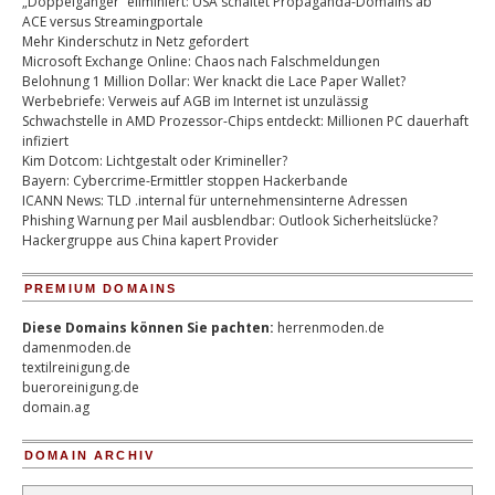
„Doppelgänger“ eliminiert: USA schaltet Propaganda-Domains ab
ACE versus Streamingportale
Mehr Kinderschutz in Netz gefordert
Microsoft Exchange Online: Chaos nach Falschmeldungen
Belohnung 1 Million Dollar: Wer knackt die Lace Paper Wallet?
Werbebriefe: Verweis auf AGB im Internet ist unzulässig
Schwachstelle in AMD Prozessor-Chips entdeckt: Millionen PC dauerhaft
infiziert
Kim Dotcom: Lichtgestalt oder Krimineller?
Bayern: Cybercrime-Ermittler stoppen Hackerbande
ICANN News: TLD .internal für unternehmensinterne Adressen
Phishing Warnung per Mail ausblendbar: Outlook Sicherheitslücke?
Hackergruppe aus China kapert Provider
PREMIUM DOMAINS
Diese Domains können Sie pachten:
herrenmoden.de
damenmoden.de
textilreinigung.de
bueroreinigung.de
domain.ag
DOMAIN ARCHIV
Domain