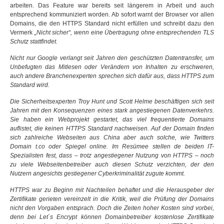
arbeiten. Das Feature war bereits seit längerem in Arbeit und auch
entsprechend kommuniziert worden. Ab sofort warnt der Browser vor allen
Domains, die den HTTPS Standard nicht erfüllen und schreibt dazu den
Vermerk
„Nicht sicher“, wenn eine Übertragung ohne entsprechenden TLS
Schutz stattfindet.
Nicht nur Google verlangt seit Jahren den geschützten Datentransfer, um
Unbefugten das Mitlesen oder Verändern von Inhalten zu erschweren,
auch andere Branchenexperten sprechen sich dafür aus, dass HTTPS zum
Standard wird.
Die Sicherheitsexperten Troy Hunt und Scott Helme beschäftigen sich seit
Jahren mit den Konsequenzen eines stark angestiegenen Datenverkehrs.
Sie haben ein Webprojekt gestartet, das viel frequentierte Domains
auflistet, die keinen HTTPS Standard nachweisen. Auf der Domain finden
sich zahlreiche Webseiten aus China aber auch solche, wie Twitters
Domain t.co oder Spiegel online. Im Resümee stellen de beiden IT-
Spezialisten fest, dass – trotz angestiegener Nutzung von HTTPS – noch
zu viele Webseitenbetreiber auch diesen Schutz verzichten, der den
Nutzern angesichts gestiegener Cyberkriminalität zugute kommt.
HTTPS war zu Beginn mit Nachteilen behaftet und die Herausgeber der
Zertifikate gerieten vereinzelt in die Kritik, weil die Prüfung der Domains
nicht den Vorgaben entsprach. Doch die Zeiten hoher Kosten sind vorbei,
denn bei Let`s Encrypt können Domainbetreiber kostenlose Zertifikate