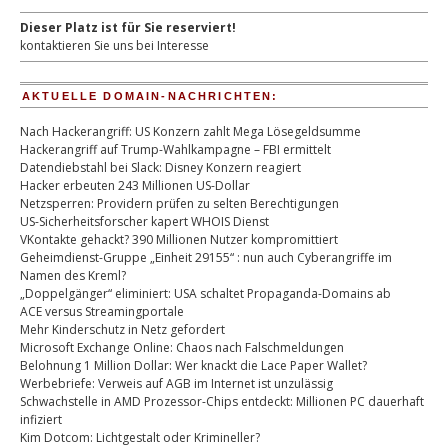
Dieser Platz ist für Sie reserviert!
kontaktieren Sie uns bei Interesse
AKTUELLE DOMAIN-NACHRICHTEN:
Nach Hackerangriff: US Konzern zahlt Mega Lösegeldsumme
Hackerangriff auf Trump-Wahlkampagne – FBI ermittelt
Datendiebstahl bei Slack: Disney Konzern reagiert
Hacker erbeuten 243 Millionen US-Dollar
Netzsperren: Providern prüfen zu selten Berechtigungen
US-Sicherheitsforscher kapert WHOIS Dienst
VKontakte gehackt? 390 Millionen Nutzer kompromittiert
Geheimdienst-Gruppe „Einheit 29155“ : nun auch Cyberangriffe im
Namen des Kreml?
„Doppelgänger“ eliminiert: USA schaltet Propaganda-Domains ab
ACE versus Streamingportale
Mehr Kinderschutz in Netz gefordert
Microsoft Exchange Online: Chaos nach Falschmeldungen
Belohnung 1 Million Dollar: Wer knackt die Lace Paper Wallet?
Werbebriefe: Verweis auf AGB im Internet ist unzulässig
Schwachstelle in AMD Prozessor-Chips entdeckt: Millionen PC dauerhaft
infiziert
Kim Dotcom: Lichtgestalt oder Krimineller?