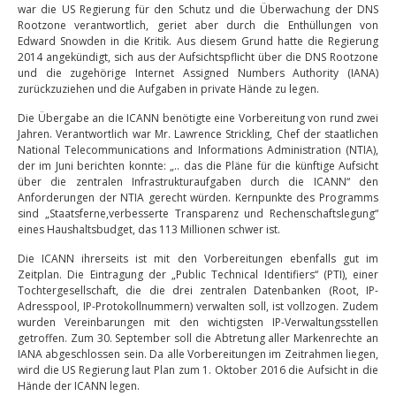
war die US Regierung für den Schutz und die Überwachung der DNS
Rootzone verantwortlich, geriet aber durch die Enthüllungen von
Edward Snowden in die Kritik. Aus diesem Grund hatte die Regierung
2014 angekündigt, sich aus der Aufsichtspflicht über die DNS Rootzone
und die zugehörige Internet Assigned Numbers Authority (IANA)
zurückzuziehen und die Aufgaben in private Hände zu legen.
Die Übergabe an die ICANN benötigte eine Vorbereitung von rund zwei
Jahren. Verantwortlich war Mr. Lawrence Strickling, Chef der staatlichen
National Telecommunications and Informations Administration (NTIA),
der im Juni berichten konnte: „.. das die Pläne für die künftige Aufsicht
über die zentralen Infrastrukturaufgaben durch die ICANN“ den
Anforderungen der NTIA gerecht würden. Kernpunkte des Programms
sind „Staatsferne,verbesserte Transparenz und Rechenschaftslegung“
eines Haushaltsbudget, das 113 Millionen schwer ist.
Die ICANN ihrerseits ist mit den Vorbereitungen ebenfalls gut im
Zeitplan. Die Eintragung der „Public Technical Identifiers“ (PTI), einer
Tochtergesellschaft, die die drei zentralen Datenbanken (Root, IP-
Adresspool, IP-Protokollnummern) verwalten soll, ist vollzogen. Zudem
wurden Vereinbarungen mit den wichtigsten IP-Verwaltungsstellen
getroffen. Zum 30. September soll die Abtretung aller Markenrechte an
IANA abgeschlossen sein. Da alle Vorbereitungen im Zeitrahmen liegen,
wird die US Regierung laut Plan zum 1. Oktober 2016 die Aufsicht in die
Hände der ICANN legen.