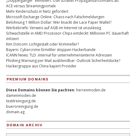
„Doppelgänger“ eliminiert: USA schaltet Propaganda-Domains ab
ACE versus Streamingportale
Mehr Kinderschutz in Netz gefordert
Microsoft Exchange Online: Chaos nach Falschmeldungen
Belohnung 1 Million Dollar: Wer knackt die Lace Paper Wallet?
Werbebriefe: Verweis auf AGB im Internet ist unzulässig
Schwachstelle in AMD Prozessor-Chips entdeckt: Millionen PC dauerhaft
infiziert
Kim Dotcom: Lichtgestalt oder Krimineller?
Bayern: Cybercrime-Ermittler stoppen Hackerbande
ICANN News: TLD .internal für unternehmensinterne Adressen
Phishing Warnung per Mail ausblendbar: Outlook Sicherheitslücke?
Hackergruppe aus China kapert Provider
PREMIUM DOMAINS
Diese Domains können Sie pachten:
herrenmoden.de
damenmoden.de
textilreinigung.de
bueroreinigung.de
domain.ag
DOMAIN ARCHIV
Domain