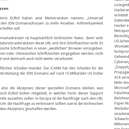
Lösegel
essen
Hackeran
ermittelt
lterin EURid haben eine Memorandum namens „Universal
Datendie
s den IDN Domainadressen zu mehr Ansehen. Aufmerksamkeit
Hacker e
rhelfen soll.
Netzsper
Berechti
inadressen ist hauptsächlich technischer Natur, denn viele
US-Siche
aturen) unterstützen diese URL und ihre Schriftzeichen nicht. Es
VKontakt
rabische Schriftzeichen in einen „westlichen“ Browser einzugeben.
kompromi
en oder chinesischen Schriftzeichen eingegeben werden, nicht
Geheimdi
zt und demnach auch nicht weiter verarbeitet.
Cyberang
„Doppelg
aftlichen Schaden mündet. Die ICANN hat den Schaden für die
Propaga
nterstützung der IDN Domains auf rund 10 Milliarden US Dollar
ACE vers
Mehr Kin
Microsof
l also die Akzeptanz dieser speziellen Domains stärken, was
Falschm
noch EURid bisher mitgeteilt, in welcher Form dieser Support
Belohnung
ritte aussehen sollen. In Europa ist die Nachfrage nach den URL
Paper Wa
en. Um die Nachfrage zu verbessern sollten zuerst die technischen
Werbebrie
balen Akzeptanz geschaffen werden.
unzuläss
Schwachs
Millionen