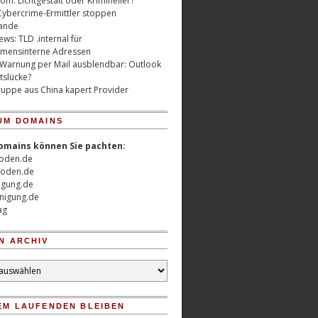
m: Lichtgestalt oder Krimineller?
Cybercrime-Ermittler stoppen
ande
ws: TLD .internal für
mensinterne Adressen
 Warnung per Mail ausblendbar: Outlook
tslücke?
uppe aus China kapert Provider
UM DOMAINS
omains können Sie pachten:
oden.de
oden.de
nigung.de
nigung.de
ag
N ARCHIV
EM LAUFENDEN BLEIBEN