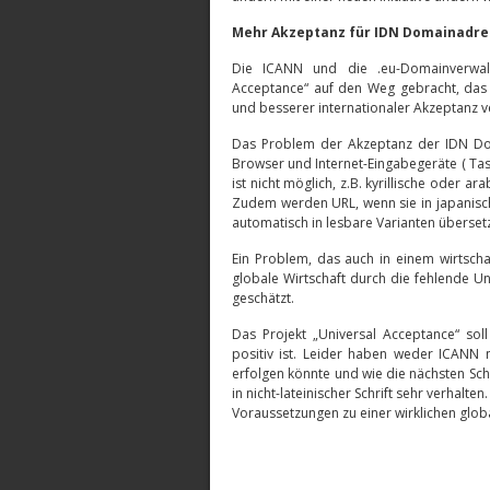
Mehr Akzeptanz für IDN Domainadr
Die ICANN und die .eu-Domainverwa
Acceptance“ auf den Weg gebracht, da
und besserer internationaler Akzeptanz ve
Das Problem der Akzeptanz der IDN Doma
Browser und Internet-Eingabegeräte ( Tast
ist nicht möglich, z.B. kyrillische oder a
Zudem werden URL, wenn sie in japanisch
automatisch in lesbare Varianten überset
Ein Problem, das auch in einem wirtsch
globale Wirtschaft durch die fehlende U
geschätzt.
Das Projekt „Universal Acceptance“ sol
positiv ist. Leider haben weder ICANN 
erfolgen könnte und wie die nächsten Sch
in nicht-lateinischer Schrift sehr verhalt
Voraussetzungen zu einer wirklichen glo