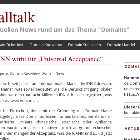
lltalk
ktuellen News rund um das Thema "Domains"
in Sicherheit
Domain Knowhow
Domain Statistiken
Domain Handel
N wirbt für „Universal Acceptance“
DOMAI
gorie:
Domain Knowhow
,
Domain News
Hammerp
de Domai
 doch seit Jahren am internationalen Markt, die IDN Adressen.
unlimited
Name“, was soviel bedeutet, wie die Berücksichtigung lokaler
https:/
her wurden rund acht Millionen IDN Adressen registriert, was
en weltweit entspricht.
Dieser P
n für Fortschritt, denn mit der Gründung des Domain Name
kontaktie
stgelegt, dass Domainadressen nur aus lateinischen Standard-
rtierte Umlaute, chinesische, japanische oder kyrillische
ren wurde vor Jahren relativiert, doch aufgrund technischer
AKTUE
 unter mangelnder Akzeptanz, was die ICANN und EURid jetzt
ollen.
Nach Hac