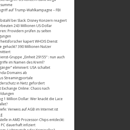
dsumme
griff auf Trump-Wahlkampagne – FBI
bstahl bei Slack: Disney Konzern reagiert
rbeuten 243 Millionen US-Dollar
ren: Providern prüfen zu selten
gungen
rheitsforscher kapert WHOIS Dienst
e gehackt? 390 Millionen Nutzer
ttiert
enst-Gruppe „Einheit 29155“ : nun auch
riffe im Namen des Kreml?
änger“ eliminiert: USA schaltet
nda-Domains ab
us Streamingportale
derschutz in Netz gefordert
t Exchange Online: Chaos nach
eldungen
 1 Million Dollar: Wer knackt die Lace
llet?
fe: Verweis auf AGB im Internet ist
ig
telle in AMD Prozessor-Chips entdeckt:
 PC dauerhaft infiziert