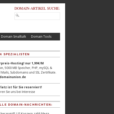
DOMAIN-ARTIKEL SUCHE:
Domain Smalltalk
Domain Tools
N SPEZIALISTEN
reis-Hosting! nur 1,99€/M
n, 5000 MB Speicher, PHP, mySQL &
 Mails, Subdomains und SSL Zertifikate.
/domainunion.de
latz ist für Sie reserviert!
ren Sie uns bei Interesse
LLE DOMAIN-NACHRICHTEN:
kerangriff: US Konzern zahlt Mega