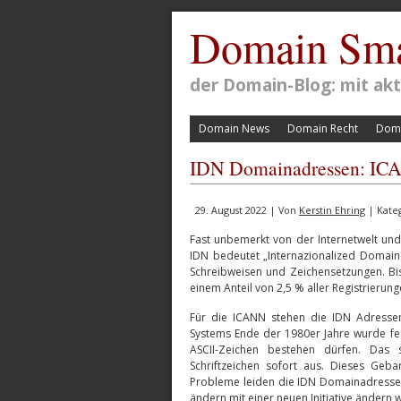
Domain Sma
der Domain-Blog: mit a
Domain News
Domain Recht
Doma
IDN Domainadressen: ICAN
29. August 2022 | Von
Kerstin Ehring
| Kate
Fast unbemerkt von der Internetwelt und
IDN bedeutet „Internazionalized Domain 
Schreibweisen und Zeichensetzungen. Bis
einem Anteil von 2,5 % aller Registrierung
Für die ICANN stehen die IDN Adresse
Systems Ende der 1980er Jahre wurde fe
ASCII-Zeichen bestehen dürfen. Das so
Schriftzeichen sofort aus. Dieses Geba
Probleme leiden die IDN Domainadressen
ändern mit einer neuen Initiative ändern w