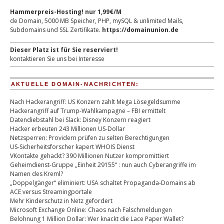
Hammerpreis-Hosting! nur 1,99€/M
de Domain, 5000 MB Speicher, PHP, mySQL & unlimited Mails,
Subdomains und SSL Zertifikate.
https://domainunion.de
Dieser Platz ist für Sie reserviert!
kontaktieren Sie uns bei Interesse
AKTUELLE DOMAIN-NACHRICHTEN:
Nach Hackerangriff: US Konzern zahlt Mega Lösegeldsumme
Hackerangriff auf Trump-Wahlkampagne – FBI ermittelt
Datendiebstahl bei Slack: Disney Konzern reagiert
Hacker erbeuten 243 Millionen US-Dollar
Netzsperren: Providern prüfen zu selten Berechtigungen
US-Sicherheitsforscher kapert WHOIS Dienst
VKontakte gehackt? 390 Millionen Nutzer kompromittiert
Geheimdienst-Gruppe „Einheit 29155“ : nun auch Cyberangriffe im
Namen des Kreml?
„Doppelgänger“ eliminiert: USA schaltet Propaganda-Domains ab
ACE versus Streamingportale
Mehr Kinderschutz in Netz gefordert
Microsoft Exchange Online: Chaos nach Falschmeldungen
Belohnung 1 Million Dollar: Wer knackt die Lace Paper Wallet?