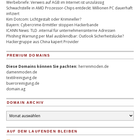
Werbebriefe: Verweis auf AGB im Internet ist unzulässig
Schwachstelle in AMD Prozessor-Chips entdeckt: Millionen PC dauerhaft
infiziert
Kim Dotcom: Lichtgestalt oder Krimineller?
Bayern: Cybercrime-Ermittler stoppen Hackerbande
ICANN News: TLD .internal für unternehmensinterne Adressen
Phishing Warnung per Mail ausblendbar: Outlook Sicherheitslücke?
Hackergruppe aus China kapert Provider
PREMIUM DOMAINS
Diese Domains können Sie pachten:
herrenmoden.de
damenmoden.de
textilreinigung.de
bueroreinigung.de
domain.ag
DOMAIN ARCHIV
Domain
Archiv
AUF DEM LAUFENDEN BLEIBEN