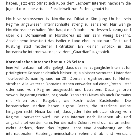
haben. Jetzt erst öffnet sich Kuba dem „echten“ Internet, nachdem die
Jugend dort eine virtuelle Parallelwelt zum Surfen genutzt hat.
Noch verschlossener ist Nordkorea. Diktator Kim Jong Un hat sein
Regime angewiesen, Internetinhalte streng zu zensieren. Nur wenige
Nordkoreaner erhalten überhaupt die Erlaubnis zu dessen Nutzung und
über die Domainwelt in Nordkorea ist nur sehr wenig bekannt.
Anscheinend investiert das isolierte Land eher in atomare Tests und
Rüstung statt moderner IT-Struktur. Ein kleiner Einblick in das
koreanische Internet wurde jetzt dem „Guardian“ zugespielt.
Koreanisches Internet hat nur 28 Seiten
Eine Fehlfunktion hat offengelegt, dass das frei zugängliche Internet für
privilegierte Koreaner deutlich kleiner ist, als bisher vermutet. Unter der
Top-Level-Domain .kp sind nur 28 ! Domains registriert und für Nutzer
sichtbar. Alle weiteren Domains stehen entweder auf einer „Roten Liste“
oder sind vom Regime ausgesucht und betreiben. Dazu gehören
sowohl Regierungsseiten, regionale (zensierte) News als auch Domains
mit Filmen oder Ratgeber, wie Koch- oder Bastelseiten. Die
koreanischen Medien haben eigene Seiten, die staatliche Airline
hingegen nicht. Hinzu kommt, dass jeder Internetnutzer streng vom
Regime überwacht wird und das Internet nach Belieben ab- und
angeschaltet werden kann. Für die nahe Zukunft wird sich daran sicher
nichts ändern, denn das Regime lehnt eine Annäherung an die
internationalen Staatengemeinschaften vehement ab und versucht