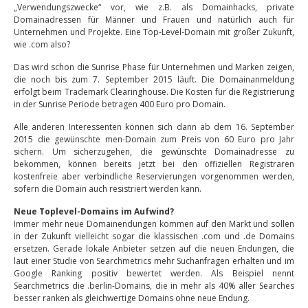
„Verwendungszwecke“ vor, wie z.B. als Domainhacks, private
Domainadressen für Männer und Frauen und natürlich auch für
Unternehmen und Projekte. Eine Top-Level-Domain mit großer Zukunft,
wie .com also?
Das wird schon die Sunrise Phase für Unternehmen und Marken zeigen,
die noch bis zum 7. September 2015 läuft. Die Domainanmeldung
erfolgt beim Trademark Clearinghouse. Die Kosten für die Registrierung
in der Sunrise Periode betragen 400 Euro pro Domain.
Alle anderen Interessenten können sich dann ab dem 16. September
2015 die gewünschte men-Domain zum Preis von 60 Euro pro Jahr
sichern. Um sicherzugehen, die gewünschte Domainadresse zu
bekommen, können bereits jetzt bei den offiziellen Registraren
kostenfreie aber verbindliche Reservierungen vorgenommen werden,
sofern die Domain auch resistriert werden kann.
Neue Toplevel-Domains im Aufwind?
Immer mehr neue Domainendungen kommen auf den Markt und sollen
in der Zukunft vielleicht sogar die klassischen .com und .de Domains
ersetzen. Gerade lokale Anbieter setzen auf die neuen Endungen, die
laut einer Studie von Searchmetrics mehr Suchanfragen erhalten und im
Google Ranking positiv bewertet werden. Als Beispiel nennt
Searchmetrics die .berlin-Domains, die in mehr als 40% aller Searches
besser ranken als gleichwertige Domains ohne neue Endung.