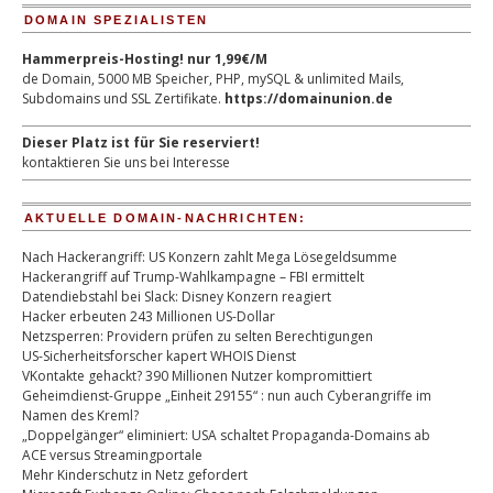
DOMAIN SPEZIALISTEN
Hammerpreis-Hosting! nur 1,99€/M
de Domain, 5000 MB Speicher, PHP, mySQL & unlimited Mails,
Subdomains und SSL Zertifikate.
https://domainunion.de
Dieser Platz ist für Sie reserviert!
kontaktieren Sie uns bei Interesse
AKTUELLE DOMAIN-NACHRICHTEN:
Nach Hackerangriff: US Konzern zahlt Mega Lösegeldsumme
Hackerangriff auf Trump-Wahlkampagne – FBI ermittelt
Datendiebstahl bei Slack: Disney Konzern reagiert
Hacker erbeuten 243 Millionen US-Dollar
Netzsperren: Providern prüfen zu selten Berechtigungen
US-Sicherheitsforscher kapert WHOIS Dienst
VKontakte gehackt? 390 Millionen Nutzer kompromittiert
Geheimdienst-Gruppe „Einheit 29155“ : nun auch Cyberangriffe im
Namen des Kreml?
„Doppelgänger“ eliminiert: USA schaltet Propaganda-Domains ab
ACE versus Streamingportale
Mehr Kinderschutz in Netz gefordert