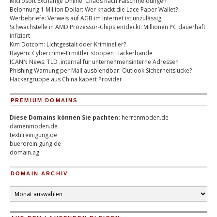
Microsoft Exchange Online: Chaos nach Falschmeldungen
Belohnung 1 Million Dollar: Wer knackt die Lace Paper Wallet?
Werbebriefe: Verweis auf AGB im Internet ist unzulässig
Schwachstelle in AMD Prozessor-Chips entdeckt: Millionen PC dauerhaft
infiziert
Kim Dotcom: Lichtgestalt oder Krimineller?
Bayern: Cybercrime-Ermittler stoppen Hackerbande
ICANN News: TLD .internal für unternehmensinterne Adressen
Phishing Warnung per Mail ausblendbar: Outlook Sicherheitslücke?
Hackergruppe aus China kapert Provider
PREMIUM DOMAINS
Diese Domains können Sie pachten:
herrenmoden.de
damenmoden.de
textilreinigung.de
bueroreinigung.de
domain.ag
DOMAIN ARCHIV
Domain
Archiv